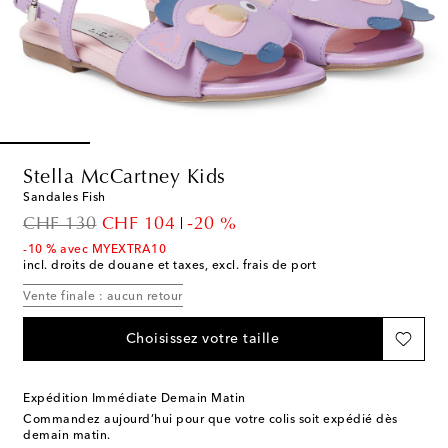
Stella McCartney Kids
Sandales Fish
original price
discount price
CHF 130
CHF 104
-20 %
-10 % avec MYEXTRA10
incl. droits de douane et taxes, excl. frais de port
Vente finale : aucun retour
Choisissez votre taille
Expédition Immédiate Demain Matin
Commandez aujourd’hui pour que votre colis soit expédié dès
demain matin.