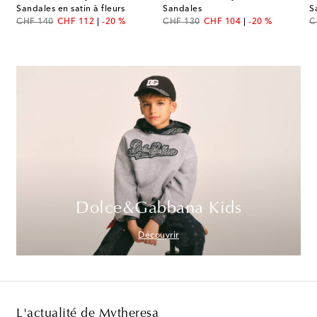
Sandales en satin à fleurs
Sandales
S
original price
discount price
original price
discount price
or
CHF 140
CHF 112
-20 %
CHF 130
CHF 104
-20 %
C
Dolce&Gabbana Kids
Découvrir
L'actualité de Mytheresa