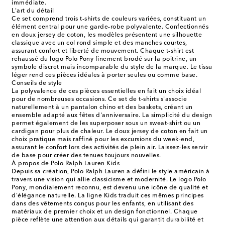
immédiate.
L'art du détail
Ce set comprend trois t-shirts de couleurs variées, constituant un
élément central pour une garde-robe polyvalente. Confectionnés
en doux jersey de coton, les modèles présentent une silhouette
classique avec un col rond simple et des manches courtes,
assurant confort et liberté de mouvement. Chaque t-shirt est
rehaussé du logo Polo Pony finement brodé sur la poitrine, un
symbole discret mais incomparable du style de la marque. Le tissu
léger rend ces pièces idéales à porter seules ou comme base.
Conseils de style
La polyvalence de ces pièces essentielles en fait un choix idéal
pour de nombreuses occasions. Ce set de t-shirts s'associe
naturellement à un pantalon chino et des baskets, créant un
ensemble adapté aux fêtes d'anniversaire. La simplicité du design
permet également de les superposer sous un sweat-shirt ou un
cardigan pour plus de chaleur. Le doux jersey de coton en fait un
choix pratique mais raffiné pour les excursions du week-end,
assurant le confort lors des activités de plein air. Laissez-les servir
de base pour créer des tenues toujours nouvelles.
À propos de Polo Ralph Lauren Kids
Depuis sa création, Polo Ralph Lauren a défini le style américain à
travers une vision qui allie classicisme et modernité. Le logo Polo
Pony, mondialement reconnu, est devenu une icône de qualité et
d'élégance naturelle. La ligne Kids traduit ces mêmes principes
dans des vêtements conçus pour les enfants, en utilisant des
matériaux de premier choix et un design fonctionnel. Chaque
pièce reflète une attention aux détails qui garantit durabilité et