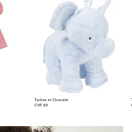
Tartine et Chocolat
original price
CHF 60