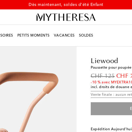
Dès maintenant, soldes d'été Enfant
SOIRES
PETITS MOMENTS
VACANCES
SOLDES
Enfant
Créateurs
Lie
Liewood
Poussette pour poupée
original price
disco
CHF 125
CHF 
-10 % avec MYEXTRA1
incl. droits de douane e
Vente finale : aucun re
E
Expédition Aujourd'hui