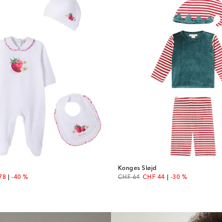
Konges Sløjd
unt price
original price
discount price
78
-40 %
CHF 64
CHF 44
-30 %