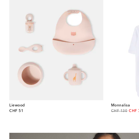
Liewood
Monnalisa
original price
original price
disco
CHF 51
CHF 130
CHF 