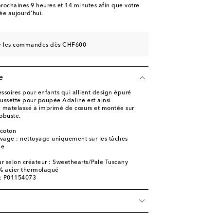
rochaines
9 heures et 14 minutes
afin que votre
e aujourd'hui.
sur les commandes dès CHF600
e
ssoires pour enfants qui allient design épuré
oussette pour poupée Adaline est ainsi
n matelassé à imprimé de cœurs et montée sur
robuste.
 coton
lavage : nettoyage uniquement sur les tâches
ne
r selon créateur : Sweethearts/Pale Tuscany
0% acier thermolaqué
e: P01154073