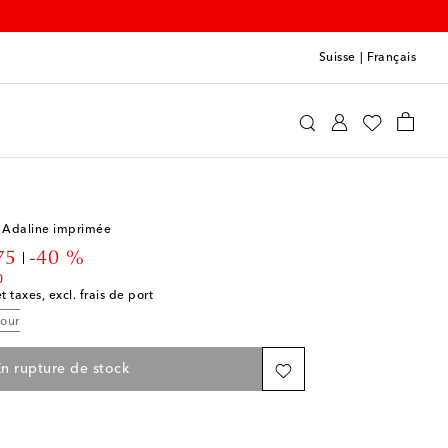
Suisse
|
Français
wood
Accessoires
Cadeaux
 Adaline imprimée
unt price
75
-40 %
0
t taxes, excl. frais de port
tour
n rupture de stock