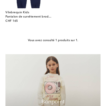
Vilebrequin Kids
Pantalon de survêtement brodé en coton
original price
CHF 165
Vous avez consulté 1 produits sur 1.
Bonpoint