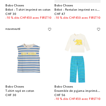
Bobo Choses
Bobo Choses
Bébé – T-shirt imprimé en coton
Bébé – Pantalon imprimé en coton à logo
original price
original price
CHF 30
CHF 47
-10 % dès CHF450 avec FIRST10
-10 % dès CHF450 avec FIRST10
nouveauté
Bobo Choses
Bobo Choses
T-shirt rayé en coton
Ensemble de pyjama imprimé en coton
original price
original price
CHF 30
CHF 56
-10 % dès CHF450 avec FIRST10