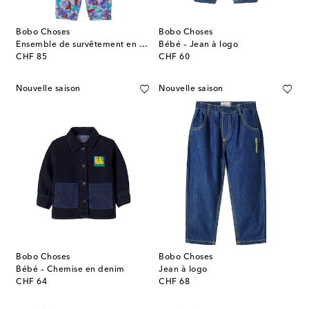
Bobo Choses
Bobo Choses
Ensemble de survêtement en coton mélangé
Bébé – Jean à logo
original price
original price
CHF 85
CHF 60
Nouvelle saison
Nouvelle saison
Bobo Choses
Bobo Choses
Bébé – Chemise en denim
Jean à logo
original price
original price
CHF 64
CHF 68