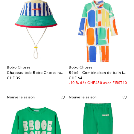
Bobo Choses
Bobo Choses
Chapeau bob Bobo Choses rayé en coton
Bébé – Combinaison de bain imprimée
original price
original price
CHF 39
CHF 64
-10 % dès CHF450 avec FIRST10
Nouvelle saison
Nouvelle saison