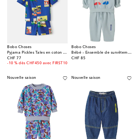
Bobo Choses
Bobo Choses
Pyjama Pickles Tales en coton imprimé
Bébé – Ensemble de survêtement en coton
original price
original price
CHF 77
CHF 85
-10 % dès CHF450 avec FIRST10
Nouvelle saison
Nouvelle saison