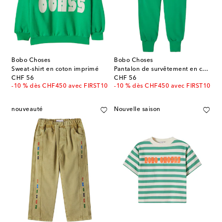
Bobo Choses
Bobo Choses
Sweat-shirt en coton imprimé
Pantalon de survêtement en coton
original price
original price
CHF 56
CHF 56
-10 % dès CHF450 avec FIRST10
-10 % dès CHF450 avec FIRST10
nouveauté
Nouvelle saison