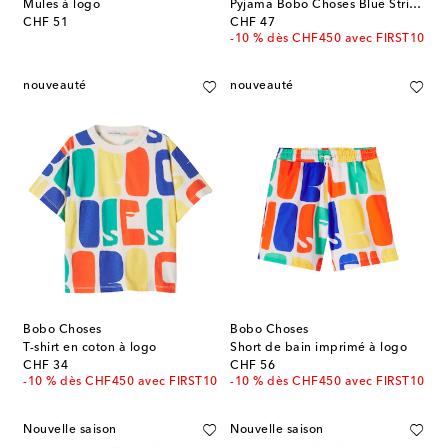
Mules à logo
Pyjama Bobo Choses Blue Stripes en coton
original price
original price
CHF 51
CHF 47
-10 % dès CHF450 avec FIRST10
nouveauté
nouveauté
Bobo Choses
Bobo Choses
T-shirt en coton à logo
Short de bain imprimé à logo
original price
original price
CHF 34
CHF 56
-10 % dès CHF450 avec FIRST10
-10 % dès CHF450 avec FIRST10
Nouvelle saison
Nouvelle saison