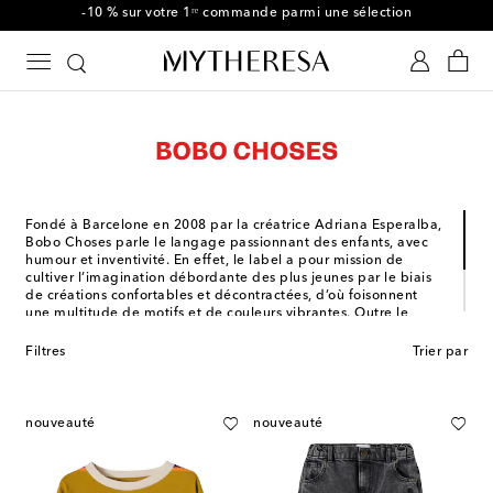
-10 % sur votre 1ʳᵉ commande parmi une sélection
Fondé à Barcelone en 2008 par la créatrice Adriana Esperalba,
Bobo Choses parle le langage passionnant des enfants, avec
humour et inventivité. En effet, le label a pour mission de
cultiver l’imagination débordante des plus jeunes par le biais
de créations confortables et décontractées, d’où foisonnent
une multitude de motifs et de couleurs vibrantes. Outre le
caractère pétillant du label, Bobo Choses œuvre pour la
protection de l'environnement, avec notamment l'emploi de
Filtres
Trier par
matériaux durables et le choix d'une production locale et
consciencieuse.
nouveauté
nouveauté