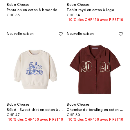
Bobo Choses
Bobo Choses
Pantalon en coton à broderie
T-shirt rayé en coton à logo
original price
original price
CHF 85
CHF 34
-10 % dès CHF450 avec FIRST10
Nouvelle saison
Nouvelle saison
Bobo Choses
Bobo Choses
Bébé – Sweat-shirt en coton à logo
Chemise de bowling en coton à logo
original price
original price
CHF 47
CHF 60
-10 % dès CHF450 avec FIRST10
-10 % dès CHF450 avec FIRST10