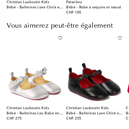
Christian Louboutin Kids
Patachou
Bébé – Ballerines Love Chick en cuir métallisé
Bébé – Robe à sequins et nœud
original price
CHF 105
Vous aimerez peut-être également
Christian Louboutin Kids
Christian Louboutin Kids
C
Bébé – Ballerines Lou Babe en cuir
Bébé – Ballerines Love Chick en cuir
original price
original price
or
CHF 275
CHF 255
C