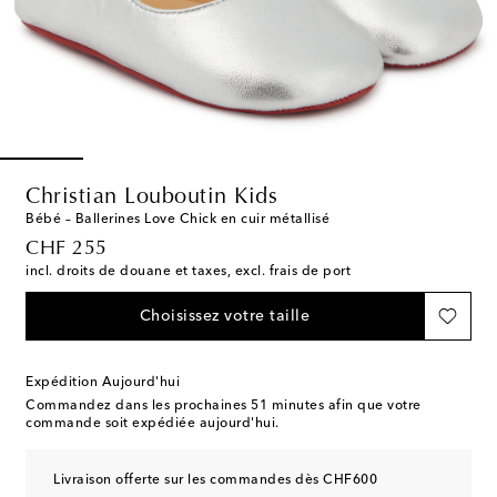
Christian Louboutin Kids
Bébé – Ballerines Love Chick en cuir métallisé
original price
CHF 255
incl. droits de douane et taxes, excl. frais de port
Choisissez votre taille
Expédition Aujourd'hui
Commandez dans les prochaines
51 minutes
afin que votre
commande soit expédiée aujourd'hui.
Livraison offerte sur les commandes dès CHF600