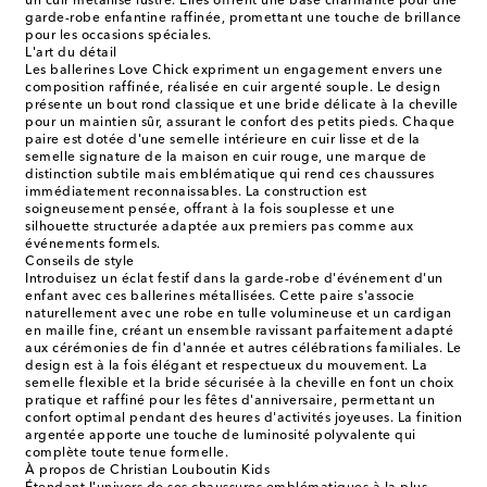
un cuir métallisé lustré. Elles offrent une base charmante pour une
garde-robe enfantine raffinée, promettant une touche de brillance
pour les occasions spéciales.
L'art du détail
Les ballerines Love Chick expriment un engagement envers une
composition raffinée, réalisée en cuir argenté souple. Le design
présente un bout rond classique et une bride délicate à la cheville
pour un maintien sûr, assurant le confort des petits pieds. Chaque
paire est dotée d'une semelle intérieure en cuir lisse et de la
semelle signature de la maison en cuir rouge, une marque de
distinction subtile mais emblématique qui rend ces chaussures
immédiatement reconnaissables. La construction est
soigneusement pensée, offrant à la fois souplesse et une
silhouette structurée adaptée aux premiers pas comme aux
événements formels.
Conseils de style
Introduisez un éclat festif dans la garde-robe d'événement d'un
enfant avec ces ballerines métallisées. Cette paire s'associe
naturellement avec une robe en tulle volumineuse et un cardigan
en maille fine, créant un ensemble ravissant parfaitement adapté
aux cérémonies de fin d'année et autres célébrations familiales. Le
design est à la fois élégant et respectueux du mouvement. La
semelle flexible et la bride sécurisée à la cheville en font un choix
pratique et raffiné pour les fêtes d'anniversaire, permettant un
confort optimal pendant des heures d'activités joyeuses. La finition
argentée apporte une touche de luminosité polyvalente qui
complète toute tenue formelle.
À propos de Christian Louboutin Kids