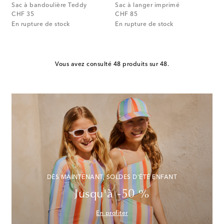
Sac à bandoulière Teddy
Sac à langer imprimé
original price
original price
CHF 35
CHF 85
En rupture de stock
En rupture de stock
Vous avez consulté 48 produits sur 48.
DÈS MAINTENANT, SOLDES D'ÉTÉ ENFANT
Jusqu'à -50 %
En profiter