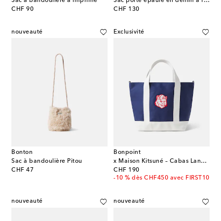
Sac à bandoulière à imprimé
Sac porté épaule en denim à franges
original price
original price
CHF 90
CHF 130
nouveauté
Exclusivité
Bonton
Bonpoint
Sac à bandoulière Pitou
x Maison Kitsuné – Cabas Lane en toile
original price
original price
CHF 47
CHF 190
-10 % dès CHF450 avec FIRST10
nouveauté
nouveauté