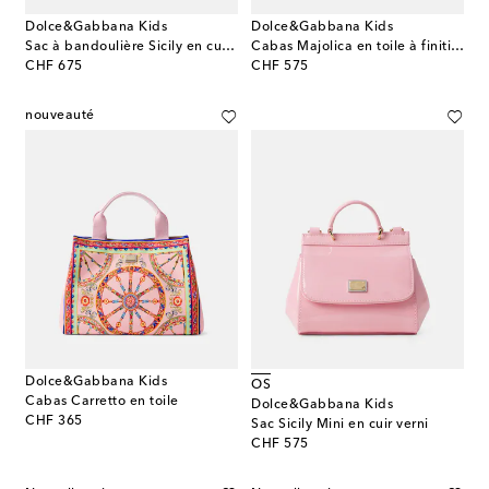
Dolce&Gabbana Kids
Dolce&Gabbana Kids
Sac à bandoulière Sicily en cuir imprimé
Cabas Majolica en toile à finitions en cuir
original price
original price
CHF 675
CHF 575
nouveauté
Dolce&Gabbana Kids
OS
Cabas Carretto en toile
Dolce&Gabbana Kids
original price
CHF 365
Sac Sicily Mini en cuir verni
original price
CHF 575