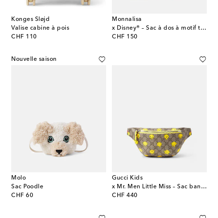
Konges Sløjd
Monnalisa
Valise cabine à pois
x Disney® – Sac à dos à motif tartan
original price
original price
CHF 110
CHF 150
Nouvelle saison
Molo
Gucci Kids
Sac Poodle
x Mr. Men Little Miss – Sac banane en toile GG
original price
original price
CHF 60
CHF 440