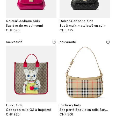
Dolce&Gabbana Kids
Dolce&Gabbana Kids
Sac à main en cuir verni
Sac à main matelassé en cuir
original price
original price
CHF 575
CHF 725
nouveauté
nouveauté
Gucci Kids
Burberry Kids
Cabas en toile GG à imprimé
Sac porté épaule en toile Burberry Check
original price
original price
CHF 920
CHF 500