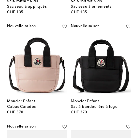
Self-Portrait Kids
Self-Portrait Kids
Sac seau à appliqués
Sac seau à ornements
original price
original price
CHF 135
CHF 135
Nouvelle saison
Nouvelle saison
Moncler Enfant
Moncler Enfant
Cabas Caradoc
Sac à bandoulière à logo
original price
original price
CHF 370
CHF 370
Nouvelle saison