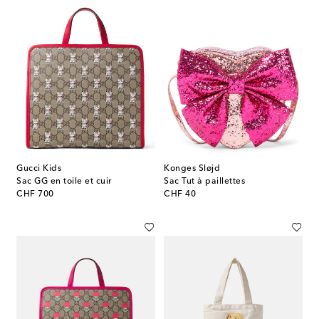
Gucci Kids
Konges Sløjd
Sac GG en toile et cuir
Sac Tut à paillettes
original price
original price
CHF 700
CHF 40