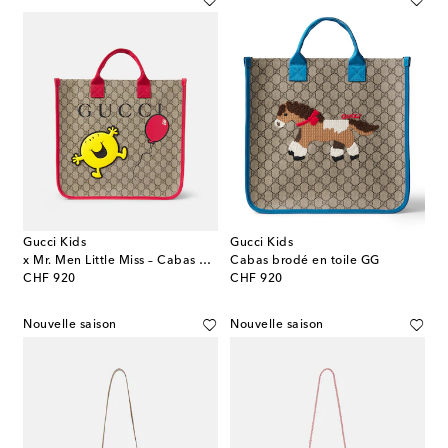
Gucci Kids
Gucci Kids
x Mr. Men Little Miss – Cabas GG en toile
Cabas brodé en toile GG
original price
original price
CHF 920
CHF 920
Nouvelle saison
Nouvelle saison