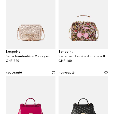
Bonpoint
Bonpoint
Sac à bandoulière Malory en cuir métallisé
Sac à bandoulière Aimane à fleurs
original price
original price
CHF 220
CHF 160
nouveauté
nouveauté