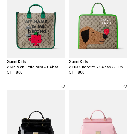
Gucci Kids
Gucci Kids
x Mr. Men Little Miss – Cabas GG en toile
x Euan Roberts – Cabas GG imprimé
original price
original price
CHF 800
CHF 800