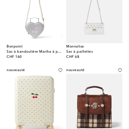
Bonpoint
Monnalisa
Sac à bandoulière Mariha à paillettes
Sac à paillettes
original price
original price
CHF 160
CHF 68
nouveauté
nouveauté