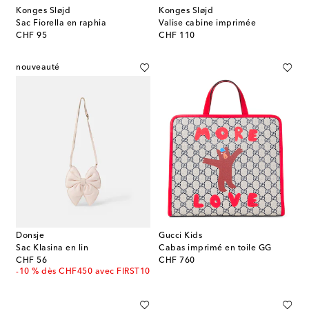
Konges Sløjd
Konges Sløjd
Sac Fiorella en raphia
Valise cabine imprimée
original price
original price
CHF 95
CHF 110
nouveauté
Donsje
Gucci Kids
Sac Klasina en lin
Cabas imprimé en toile GG
original price
original price
CHF 56
CHF 760
-10 % dès CHF450 avec FIRST10