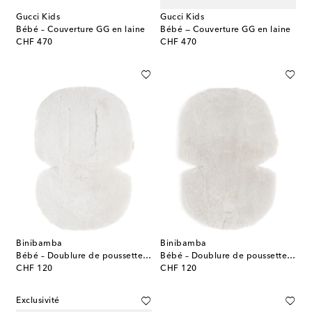
Gucci Kids
Gucci Kids
Bébé – Couverture GG en laine
Bébé — Couverture GG en laine
original price
original price
CHF 470
CHF 470
Binibamba
Binibamba
Bébé – Doublure de poussette Snuggler® en shearling
Bébé – Doublure de poussette Snuggler® en shearling
original price
original price
CHF 120
CHF 120
Exclusivité