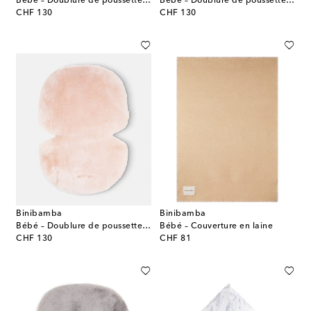
Bébé – Doublure de poussette Snuggler® en shearling
Bébé – Doublure de poussette Snuggler® en shearling
original price
original price
CHF 130
CHF 130
Binibamba
Binibamba
Bébé – Doublure de poussette Snuggler® en shearling
Bébé – Couverture en laine
original price
original price
CHF 130
CHF 81