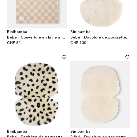
Binibamba
Binibamba
Bébé – Couverture en laine à carreaux
Bébé – Doublure de poussette Snuggler® en shearling
original price
original price
CHF 81
CHF 130
Binibamba
Binibamba