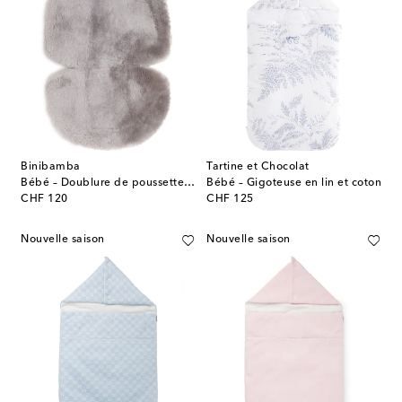
Binibamba
Tartine et Chocolat
Bébé – Doublure de poussette Snuggler® en shearling
Bébé – Gigoteuse en lin et coton
original price
original price
CHF 120
CHF 125
Nouvelle saison
Nouvelle saison