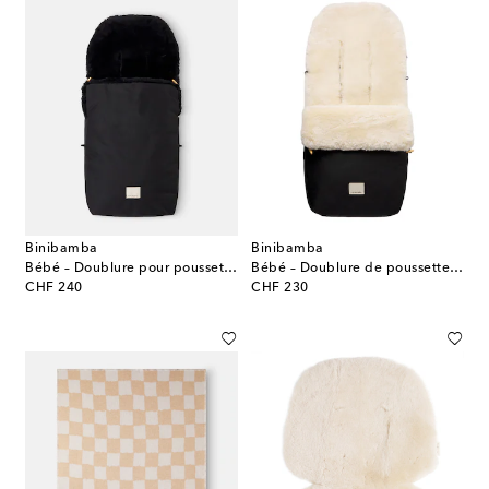
Binibamba
Binibamba
Bébé – Doublure pour poussette Puffmuff® en shearling
Bébé – Doublure de poussette Puffmuff® en shearling
original price
original price
CHF 240
CHF 230