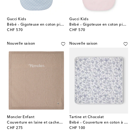
Gucci Kids
Gucci Kids
Bébé – Gigoteuse en coton piqué GG
Bébé – Gigoteuse en coton piqué GG
original price
original price
CHF 570
CHF 570
Nouvelle saison
Nouvelle saison
Moncler Enfant
Tartine et Chocolat
Couverture en laine et cachemire à logo
Bébé – Couverture en coton à fleurs
original price
original price
CHF 275
CHF 100