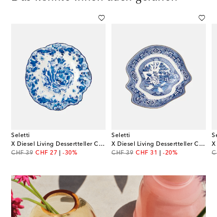
Seletti
Seletti
S
X Diesel Living Dessertteller Classics on Acid Delf Rose
X Diesel Living Dessertteller Classics on Acid Glitchy Willow
original price
discount price
original price
discount price
or
CHF 39
CHF 27
-30%
CHF 39
CHF 31
-20%
C