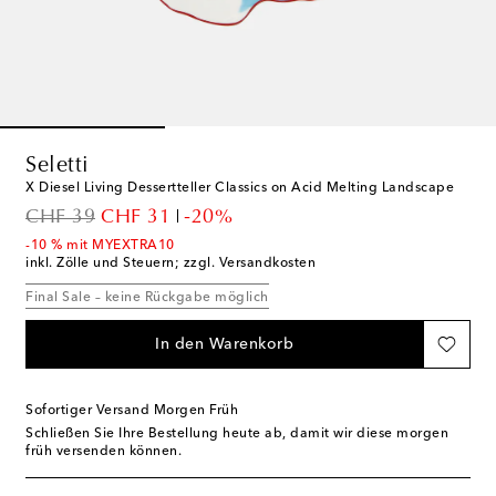
Seletti
X Diesel Living Dessertteller Classics on Acid Melting Landscape
original price
discount price
CHF 39
CHF 31
-20%
-10 % mit MYEXTRA10
inkl. Zölle und Steuern; zzgl. Versandkosten
Final Sale – keine Rückgabe möglich
In den Warenkorb
Sofortiger Versand Morgen Früh
Schließen Sie Ihre Bestellung heute ab, damit wir diese morgen
früh versenden können.