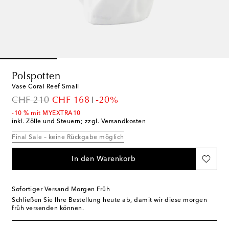
Polspotten
Vase Coral Reef Small
original price
discount price
CHF 210
CHF 168
-20%
-10 % mit MYEXTRA10
inkl. Zölle und Steuern; zzgl. Versandkosten
Final Sale – keine Rückgabe möglich
In den Warenkorb
Sofortiger Versand Morgen Früh
Schließen Sie Ihre Bestellung heute ab, damit wir diese morgen
früh versenden können.