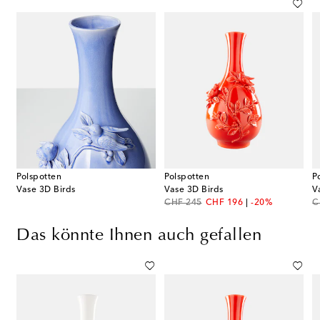
Polspotten
Polspotten
P
Vase 3D Birds
Vase 3D Birds
V
original price
discount price
or
CHF 245
CHF 196
-20%
C
Das könnte Ihnen auch gefallen