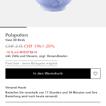
Polspotten
Vase 3D Birds
original price
discount price
CHF 245
CHF 196
-20%
-10 % mit MYEXTRA10
inkl. Zölle und Steuern; zzgl. Versandkosten
Final Sale – keine Rückgabe möglich
In den Warenkorb
Versand Heute
Bestellen Sie innerhalb von
11 Stunden und 34 Minuten
und Ihre
Bestellung wird noch heute versandt.