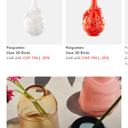
Polspotten
Polspotten
P
Vase 3D Birds
Vase 3D Birds
V
original price
discount price
original price
discount price
or
CHF 245
CHF 196
-20%
CHF 245
CHF 196
-20%
C
S