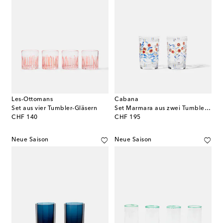
Les-Ottomans
Cabana
Set aus vier Tumbler-Gläsern
Set Marmara aus zwei Tumbler-Gläsern
original price
original price
CHF 140
CHF 195
Neue Saison
Neue Saison