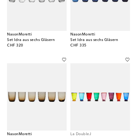
NasonMoretti
NasonMoretti
Set Idra aus sechs Gläsern
Set Idra aus sechs Gläsern
original price
original price
CHF 320
CHF 335
NasonMoretti
La DoubleJ