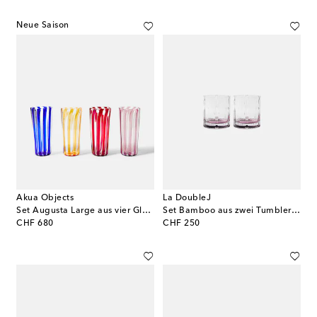
Neue Saison
Akua Objects
La DoubleJ
Set Augusta Large aus vier Gläsern
Set Bamboo aus zwei Tumbler-Gläsern
original price
original price
CHF 680
CHF 250