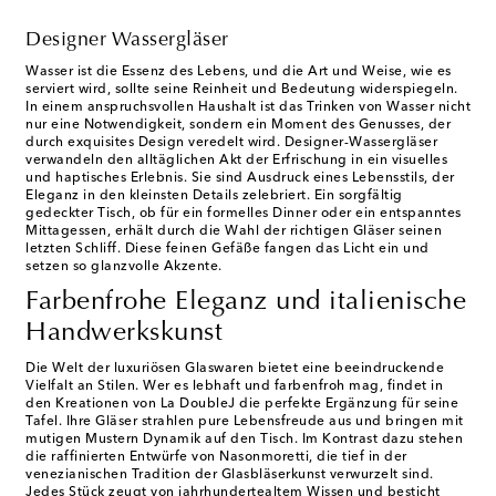
Designer Wassergläser
Wasser ist die Essenz des Lebens, und die Art und Weise, wie es
serviert wird, sollte seine Reinheit und Bedeutung widerspiegeln.
In einem anspruchsvollen Haushalt ist das Trinken von Wasser nicht
nur eine Notwendigkeit, sondern ein Moment des Genusses, der
durch exquisites Design veredelt wird. Designer-Wassergläser
verwandeln den alltäglichen Akt der Erfrischung in ein visuelles
und haptisches Erlebnis. Sie sind Ausdruck eines Lebensstils, der
Eleganz in den kleinsten Details zelebriert. Ein sorgfältig
gedeckter Tisch, ob für ein formelles Dinner oder ein entspanntes
Mittagessen, erhält durch die Wahl der richtigen Gläser seinen
letzten Schliff. Diese feinen Gefäße fangen das Licht ein und
setzen so glanzvolle Akzente.
Farbenfrohe Eleganz und italienische
Handwerkskunst
Die Welt der luxuriösen Glaswaren bietet eine beeindruckende
Vielfalt an Stilen. Wer es lebhaft und farbenfroh mag, findet in
den Kreationen von La DoubleJ die perfekte Ergänzung für seine
Tafel. Ihre Gläser strahlen pure Lebensfreude aus und bringen mit
mutigen Mustern Dynamik auf den Tisch. Im Kontrast dazu stehen
die raffinierten Entwürfe von Nasonmoretti, die tief in der
venezianischen Tradition der Glasbläserkunst verwurzelt sind.
Jedes Stück zeugt von jahrhundertealtem Wissen und besticht