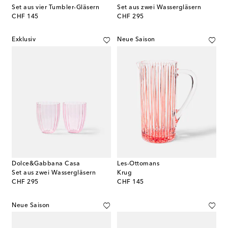
Set aus vier Tumbler-Gläsern
Set aus zwei Wassergläsern
original price
original price
CHF 145
CHF 295
Exklusiv
Neue Saison
Dolce&Gabbana Casa
Les-Ottomans
Set aus zwei Wassergläsern
Krug
original price
original price
CHF 295
CHF 145
Neue Saison