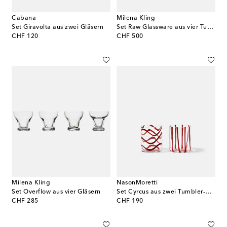
Cabana
Milena Kling
Set Giravolta aus zwei Gläsern
Set Raw Glassware aus vier Tumbler-Gläsern
original price
original price
CHF 120
CHF 500
Milena Kling
NasonMoretti
Set Overflow aus vier Gläsern
Set Cyrcus aus zwei Tumbler-Gläsern
original price
original price
CHF 285
CHF 190