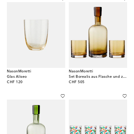
NasonMoretti
NasonMoretti
Glas Aliseo
Set Borealis aus Flasche und zwei Tumbler-Gläsern
original price
original price
CHF 120
CHF 505