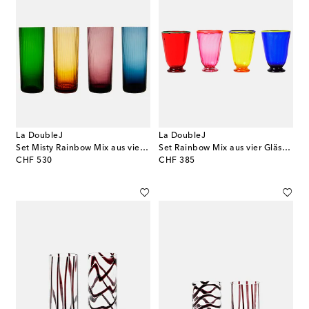
La DoubleJ
La DoubleJ
Set Misty Rainbow Mix aus vier Tumbler-Gläsern
Set Rainbow Mix aus vier Gläsern
original price
original price
CHF 530
CHF 385