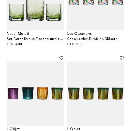
NasonMoretti
Les-Ottomans
Set Borealis aus Flasche und zwei Tumbler-Gläsern
Set aus vier Tumbler-Gläsern
original price
original price
CHF 480
CHF 130
L'Objet
L'Objet