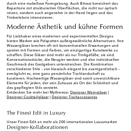
durch eine makellose Formgebung. Auch Bitossi bereichert das
Repertoire mit strukturierten Oberflächen, die nicht nur optisch
reizen, sondern auch angenehm in der Hand liegen und das
Trinkerlebnis intensivieren.
Moderne Ästhetik und kühne Formen
Für Liebhaber eines modernen und experimentellen Designs
bieten Marken wie Polspotten außergewöhnliche Alternativen. Ihre
Wassergläser brechen oft mit konventionellen Erwartungen und
spielen mit Formen und Farben, um einzigartige Kunstwerke zu
schaffen. Diese Gläser sind mehr als nur Trinkgefäße; sie sind
Konversationsstücke, die Neugier wecken und den individuellen
Geschmack des Gastgebers unterstreichen. Die Kombination
verschiedener Stile – von klassisch-elegant bis avantgardistisch –
ermöglicht es, eine ganz persönliche Tischlandschaft zu
kuratieren. Hochwertige Wassergläser sind somit unverzichtbare
Elemente für jeden, der sein Zuhause als Ort der Schönheit und
des gepflegten Stils versteht.
Entdecken Sie mehr bei Mytheresa:
Designer Weingläser
|
Designer Cocktailgläser
|
Designer Tischaccessoires
The Finest Edit in Luxury
Unser Finest Edit an mehr als 200 internationalen Luxusmarken
Designer-Kollaborationen