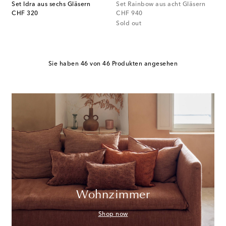
Set Idra aus sechs Gläsern
Set Rainbow aus acht Gläsern
original price
original price
CHF 320
CHF 940
Sold out
Sie haben 46 von 46 Produkten angesehen
Wohnzimmer
Shop now