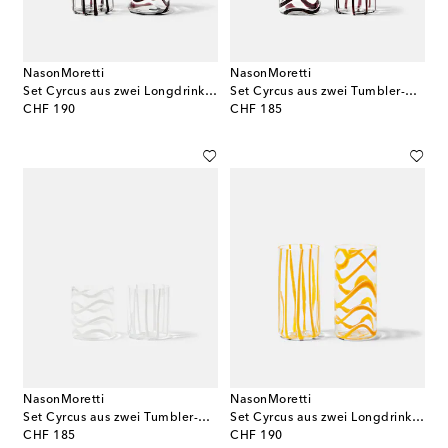
NasonMoretti
NasonMoretti
Set Cyrcus aus zwei Longdrinkgläsern
Set Cyrcus aus zwei Tumbler-Gläsern
original price
original price
CHF 190
CHF 185
NasonMoretti
NasonMoretti
Set Cyrcus aus zwei Tumbler-Gläsern
Set Cyrcus aus zwei Longdrinkgläsern
original price
original price
CHF 185
CHF 190