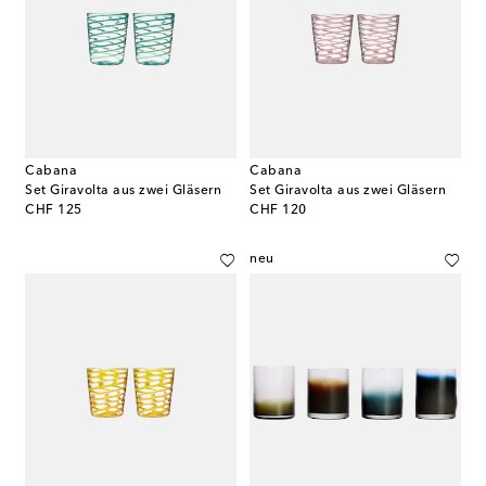
Cabana
Cabana
Set Giravolta aus zwei Gläsern
Set Giravolta aus zwei Gläsern
original price
original price
CHF 125
CHF 120
neu