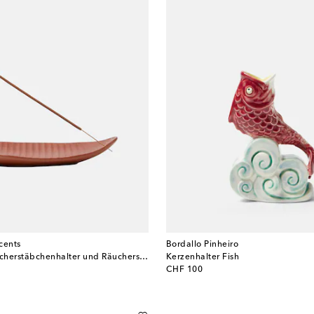
cents
Bordallo Pinheiro
Set Ivy aus Räucherstäbchenhalter und Räucherstäbchen
Kerzenhalter Fish
original price
CHF 100