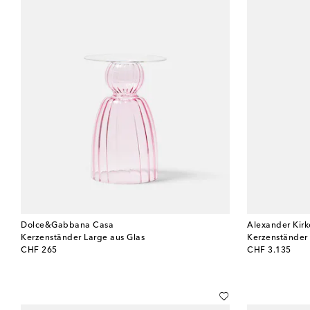
Dolce&Gabbana Casa
Alexander Kir
Kerzenständer Large aus Glas
Kerzenständer
original price
original price
CHF 265
CHF 3.135