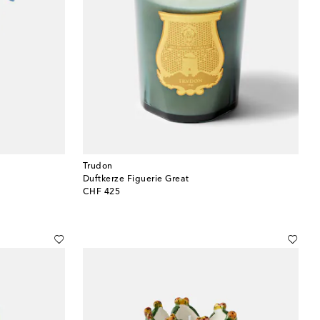
Trudon
Duftkerze Figuerie Great
original price
CHF 425