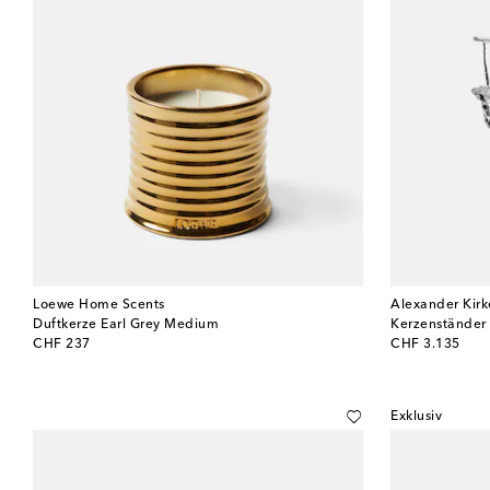
Loewe Home Scents
Alexander Kir
Duftkerze Earl Grey Medium
Kerzenständer
original price
original price
CHF 237
CHF 3.135
Exklusiv