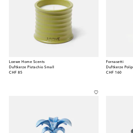
Loewe Home Scents
Fornasetti
Duftkerze Pistachio Small
Duftkerze Pol
original price
original price
CHF 85
CHF 160