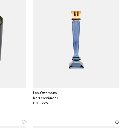
Les-Ottomans
Kerzenständer
original price
CHF 225