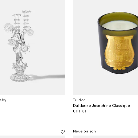
keby
Trudon
Duftkerze Josephine Classique
original price
CHF 81
Neue Saison