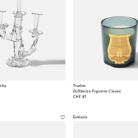
keby
Trudon
Duftkerze Figuerie Classic
original price
CHF 81
Exklusiv