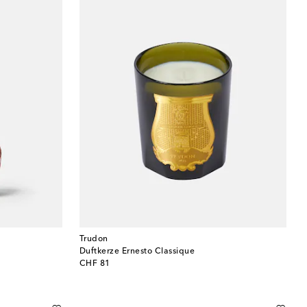
Trudon
Duftkerze Ernesto Classique
original price
CHF 81