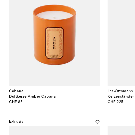
Cabana
Les-Ottomans
Duftkerze Amber Cabana
Kerzenständer
original price
original price
CHF 85
CHF 225
Exklusiv