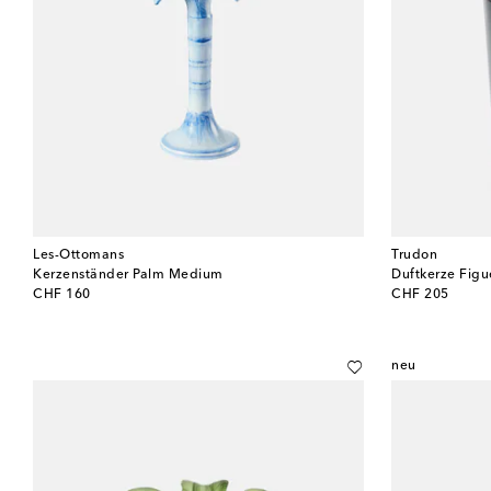
Les-Ottomans
Trudon
Kerzenständer Palm Medium
Duftkerze Figu
original price
original price
CHF 160
CHF 205
neu