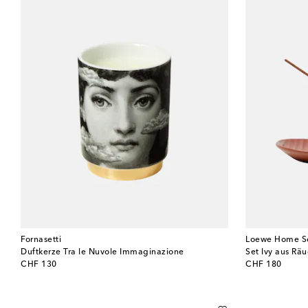
Fornasetti
Loewe Home S
Duftkerze Tra le Nuvole Immaginazione
original price
original price
CHF 130
CHF 180