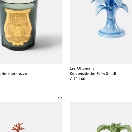
Les-Ottomans
erie Intermezzo
Kerzenständer Palm Small
original price
CHF 140