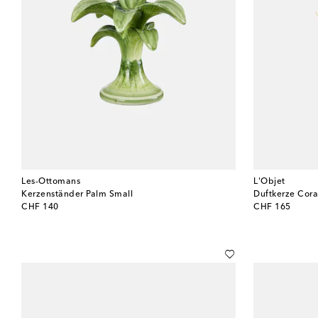
Les-Ottomans
L'Objet
Kerzenständer Palm Small
Duftkerze Cora
original price
original price
CHF 140
CHF 165