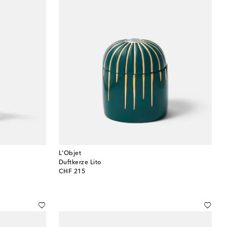
L'Objet
Duftkerze Lito
original price
CHF 215