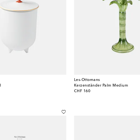
Les-Ottomans
l
Kerzenständer Palm Medium
original price
CHF 160