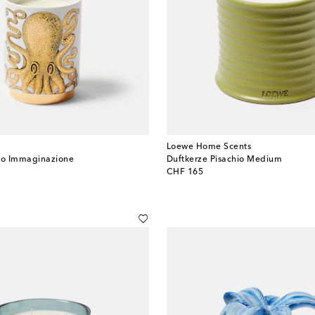
Loewe Home Scents
ipo Immaginazione
Duftkerze Pisachio Medium
original price
CHF 165