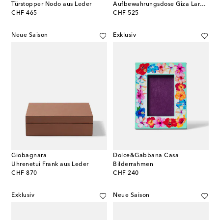
Türstopper Nodo aus Leder
Aufbewahrungsdose Giza Large aus Marmor und Leder
original price
original price
CHF 465
CHF 525
Neue Saison
Exklusiv
Giobagnara
Dolce&Gabbana Casa
Uhrenetui Frank aus Leder
Bilderrahmen
original price
original price
CHF 870
CHF 240
Exklusiv
Neue Saison