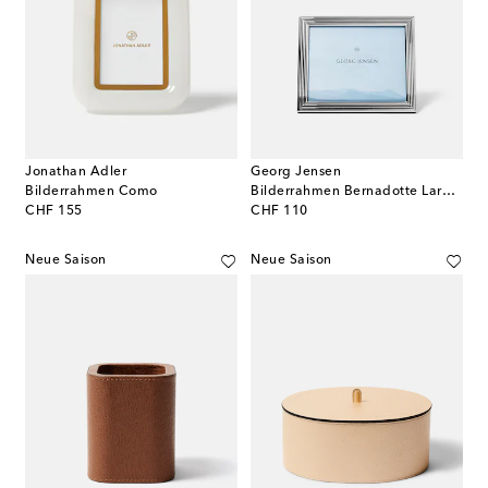
Jonathan Adler
Georg Jensen
Bilderrahmen Como
Bilderrahmen Bernadotte Large by Sigvard Bernadotte
original price
original price
CHF 155
CHF 110
Neue Saison
Neue Saison