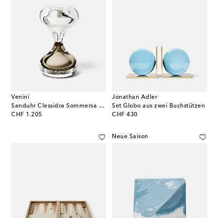
Venini
Jonathan Adler
Sanduhr Clessidra Sommersa by Fulvio Bianconi und Paolo Venini
Set Globo aus zwei Buchstützen
original price
original price
CHF 1.205
CHF 430
Neue Saison