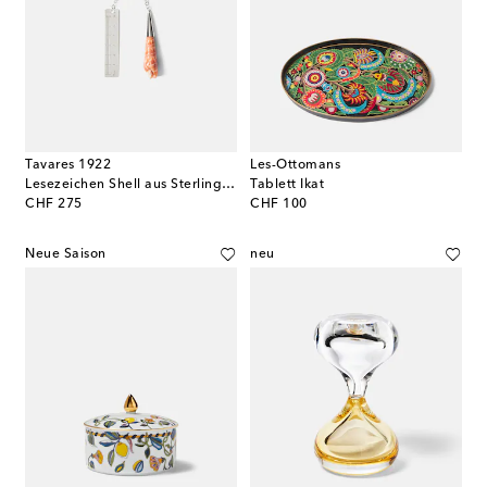
Tavares 1922
Les-Ottomans
Lesezeichen Shell aus Sterlingsilber
Tablett Ikat
original price
original price
CHF 275
CHF 100
Neue Saison
neu