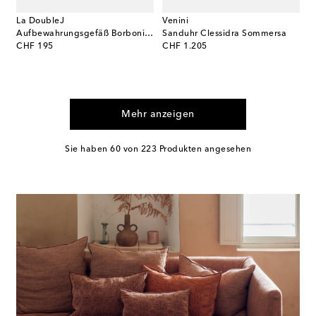
La DoubleJ
Venini
Aufbewahrungsgefäß Borboni White
Sanduhr Clessidra Sommersa
original price
original price
CHF 195
CHF 1.205
Mehr anzeigen
Sie haben 60 von 223 Produkten angesehen