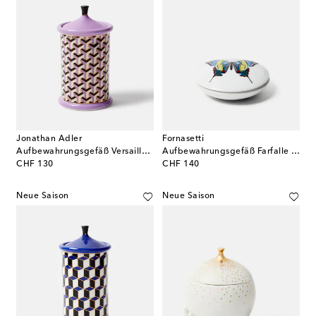
Jonathan Adler
Fornasetti
Aufbewahrungsgefäß Versailles aus Porzellan
Aufbewahrungsgefäß Farfalle aus Porzellan
original price
original price
CHF 130
CHF 140
Neue Saison
Neue Saison