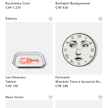
Buchstütze Coral
Brettspiel Backgammon
original price
original price
CHF 1.275
CHF 430
Exklusiv
Les-Ottomans
Fornasetti
Tablett
Wanduhr Tema e Variazioni Nr. 364
original price
original price
CHF 105
CHF 340
Neue Saison