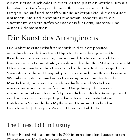
einem Beistelltisch oder in einer Vitrine platziert werden, um als
kunstvoller Blickfang zu dienen. Ihre Präsenz wertet die
Umgebung auf und schafft visuelle Ankerpunkte, die das Auge
anziehen. Sie sind nicht nur Dekoration, sondern auch ein
Statement, das ein tiefes Verständnis für Form, Material und
Ästhetik demonstriert.
Die Kunst des Arrangierens
Die wahre Meisterschaft zeigt sich in der Komposition
verschiedener dekorativer Objekte. Durch das geschickte
Kombinieren von Formen, Farben und Texturen entsteht ein
harmonisches Gesamtbild, das den individuellen Stil unterstreicht.
Ob als minimalistisches Einzelstück oder als Teil einer opulenten
Sammlung – diese Designobjekte fügen sich nahtlos in luxuriöse
Wohnkonzepte ein und vervollständigen sie. Sie bieten die
Möglichkeit, persönliche Leidenschaften und Vorlieben
auszudrücken und schaffen eine Umgebung, die sowohl
inspirierend als auch zutiefst persönlich ist. Jedes Arrangement
wird so zu einer einzigartigen künstlerischen Installation.
Entdecken Sie mehr bei Mytheresa:
Designer Bücher für
Couchtische
|
Designer Vasen
|
Designer Tabletts
The Finest Edit in Luxury
Unser Finest Edit an mehr als 200 internationalen Luxusmarken