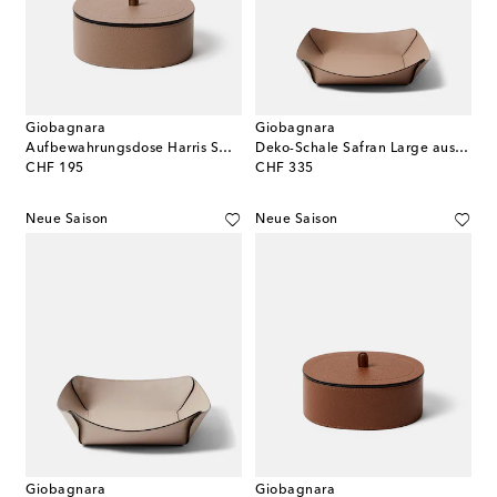
Giobagnara
Giobagnara
Aufbewahrungsdose Harris Small aus Leder
Deko-Schale Safran Large aus Leder
original price
original price
CHF 195
CHF 335
Neue Saison
Neue Saison
Giobagnara
Giobagnara