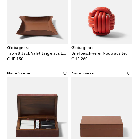
Giobagnara
Giobagnara
Tablett Jack Valet Large aus Leder
Briefbeschwerer Nodo aus Leder
original price
original price
CHF 150
CHF 260
Neue Saison
Neue Saison