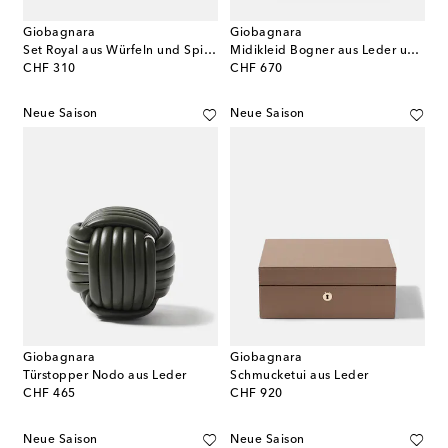
Giobagnara
Giobagnara
Set Royal aus Würfeln und Spielkarten
Midikleid Bogner aus Leder und Holz
original price
original price
CHF 310
CHF 670
Neue Saison
Neue Saison
Giobagnara
Giobagnara
Türstopper Nodo aus Leder
Schmucketui aus Leder
original price
original price
CHF 465
CHF 920
Neue Saison
Neue Saison