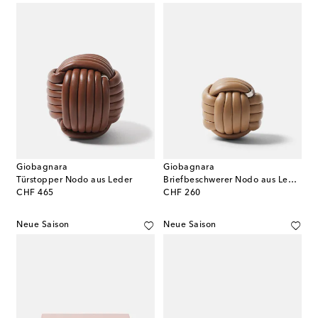
Giobagnara
Giobagnara
Türstopper Nodo aus Leder
Briefbeschwerer Nodo aus Leder
original price
original price
CHF 465
CHF 260
Neue Saison
Neue Saison