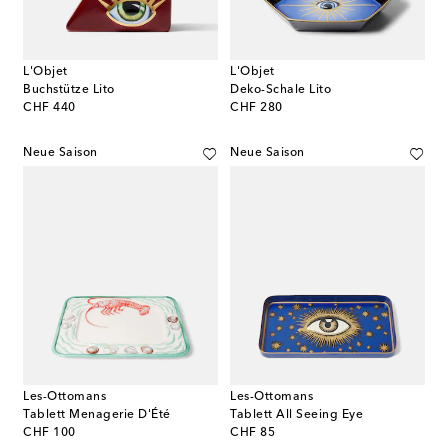
L'Objet
L'Objet
Buchstütze Lito
Deko-Schale Lito
original price
original price
CHF 440
CHF 280
Neue Saison
Neue Saison
Les-Ottomans
Les-Ottomans
Tablett Menagerie D'Été
Tablett All Seeing Eye
original price
original price
CHF 100
CHF 85