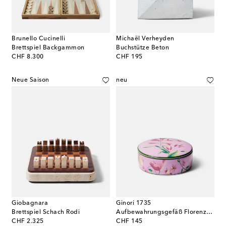
Brunello Cucinelli
Michaël Verheyden
Brettspiel Backgammon
Buchstütze Beton
original price
original price
CHF 8.300
CHF 195
Neue Saison
neu
Giobagnara
Ginori 1735
Brettspiel Schach Rodi
Aufbewahrungsgefäß Florenza aus Porzellan
original price
original price
CHF 2.325
CHF 145