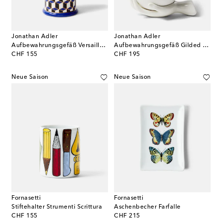
Jonathan Adler
Jonathan Adler
Aufbewahrungsgefäß Versailles aus Porzellan
Aufbewahrungsgefäß Gilded Eve aus Porzellan
original price
original price
CHF 155
CHF 195
Neue Saison
Neue Saison
Fornasetti
Fornasetti
Stiftehalter Strumenti Scrittura
Aschenbecher Farfalle
original price
original price
CHF 155
CHF 215