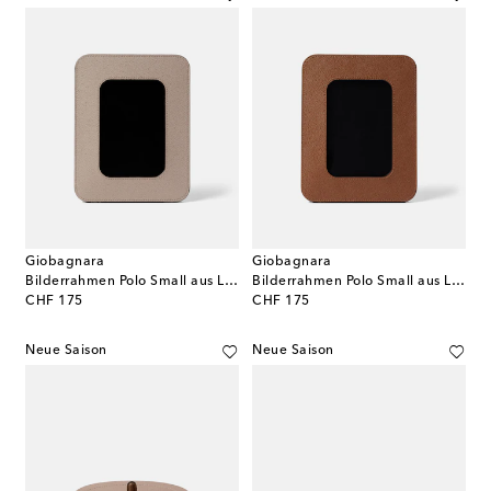
Giobagnara
Giobagnara
Bilderrahmen Polo Small aus Leder
Bilderrahmen Polo Small aus Leder
original price
original price
CHF 175
CHF 175
Neue Saison
Neue Saison