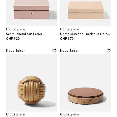
Giobagnara
Giobagnara
Schmucketui aus Leder
Uhrenkästchen Frank aus Holz und Leder
original price
original price
CHF 920
CHF 870
Neue Saison
Neue Saison
Giobagnara
Giobagnara