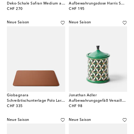
Deko-Schale Safran Medium aus Leder
Aufbewahrungsdose Harris Small aus Leder
original price
original price
CHF 270
CHF 195
Neue Saison
Neue Saison
Giobagnara
Jonathan Adler
Schreibtischunterlage Polo Large aus Leder
Aufbewahrungsgefäß Versailles aus Porzellan
original price
original price
CHF 335
CHF 98
Neue Saison
Neue Saison