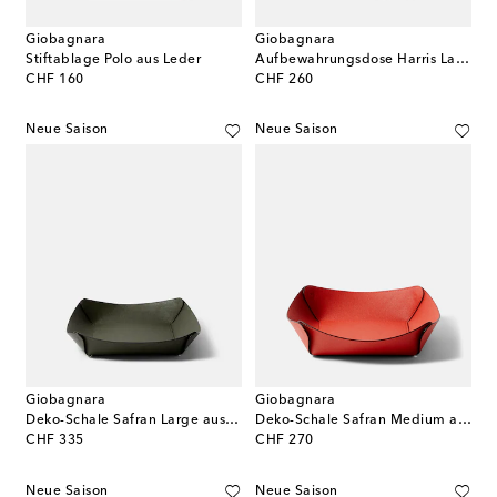
Giobagnara
Giobagnara
Stiftablage Polo aus Leder
Aufbewahrungsdose Harris Large aus Leder
original price
original price
CHF 160
CHF 260
Neue Saison
Neue Saison
Giobagnara
Giobagnara
Deko-Schale Safran Large aus Leder
Deko-Schale Safran Medium aus Leder
original price
original price
CHF 335
CHF 270
Neue Saison
Neue Saison