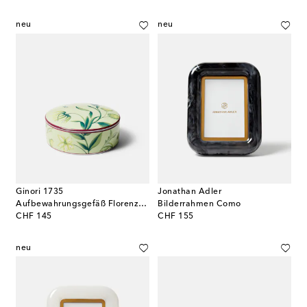
neu
neu
Ginori 1735
Jonathan Adler
Aufbewahrungsgefäß Florenza aus Porzellan
Bilderrahmen Como
original price
original price
CHF 145
CHF 155
neu