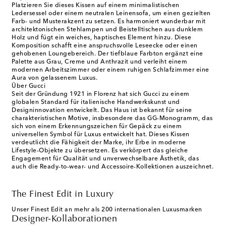
Platzieren Sie dieses Kissen auf einem minimalistischen
Ledersessel oder einem neutralen Leinensofa, um einen gezielten
Farb- und Musterakzent zu setzen. Es harmoniert wunderbar mit
architektonischen Stehlampen und Beistelltischen aus dunklem
Holz und fügt ein weiches, haptisches Element hinzu. Diese
Komposition schafft eine anspruchsvolle Leseecke oder einen
gehobenen Loungebereich. Der tiefblaue Farbton ergänzt eine
Palette aus Grau, Creme und Anthrazit und verleiht einem
modernen Arbeitszimmer oder einem ruhigen Schlafzimmer eine
Aura von gelassenem Luxus.
Über Gucci
Seit der Gründung 1921 in Florenz hat sich Gucci zu einem
globalen Standard für italienische Handwerkskunst und
Designinnovation entwickelt. Das Haus ist bekannt für seine
charakteristischen Motive, insbesondere das GG-Monogramm, das
sich von einem Erkennungszeichen für Gepäck zu einem
universellen Symbol für Luxus entwickelt hat. Dieses Kissen
verdeutlicht die Fähigkeit der Marke, ihr Erbe in moderne
Lifestyle-Objekte zu übersetzen. Es verkörpert das gleiche
Engagement für Qualität und unverwechselbare Ästhetik, das
auch die Ready-to-wear- und Accessoire-Kollektionen auszeichnet.
The Finest Edit in Luxury
Unser Finest Edit an mehr als 200 internationalen Luxusmarken
Designer-Kollaborationen