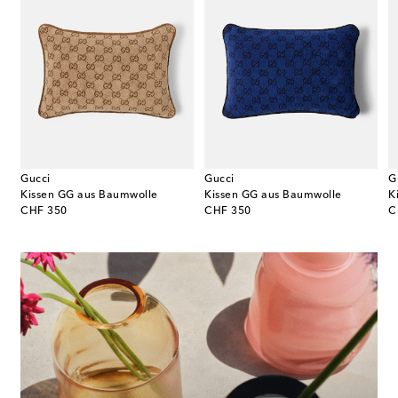
Gucci
Gucci
G
 Wain Kissen Knight Cat aus Woll-Jacquard
Kissen GG aus Baumwolle
Kissen GG aus Baumwolle
original price
original price
or
CHF 350
CHF 350
C