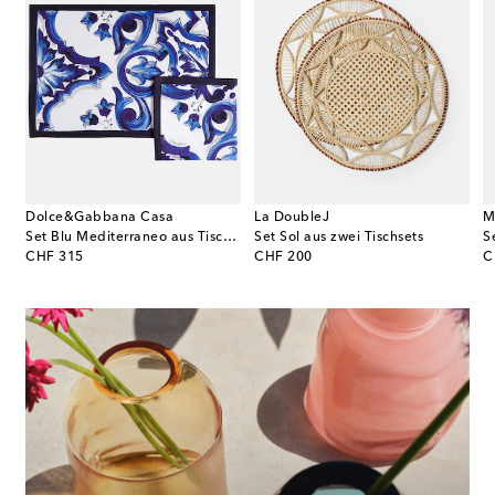
Dolce&Gabbana Casa
La DoubleJ
M
Set Blu Mediterraneo aus Tischset und Serviette
Set Sol aus zwei Tischsets
original price
original price
or
CHF 315
CHF 200
C