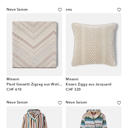
Neue Saison
neu
Missoni
Missoni
Plaid Gessetti Zigzag aus Wolle und Kaschmir
Kissen Ziggy aus Jacquard
original price
original price
CHF 610
CHF 320
Neue Saison
Neue Saison