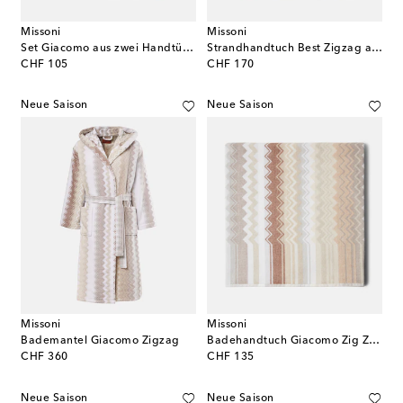
Missoni
Missoni
Set Giacomo aus zwei Handtüchern
Strandhandtuch Best Zigzag aus Baumwollfrottee
original price
original price
CHF 105
CHF 170
Neue Saison
Neue Saison
Missoni
Missoni
Bademantel Giacomo Zigzag
Badehandtuch Giacomo Zig Zag aus Frottee
original price
original price
CHF 360
CHF 135
Neue Saison
Neue Saison