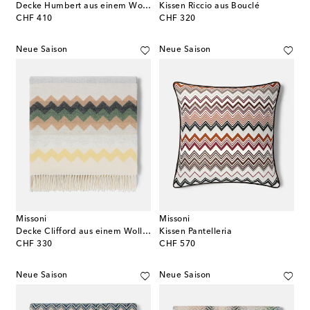
Decke Humbert aus einem Wollgemisch
Kissen Riccio aus Bouclé
original price
original price
CHF 410
CHF 320
Neue Saison
Neue Saison
Missoni
Missoni
Decke Clifford aus einem Wollgemisch
Kissen Pantelleria
original price
original price
CHF 330
CHF 570
Neue Saison
Neue Saison