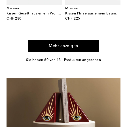
Missoni
Missoni
Kissen Gesetti aus einem Wollgemisch
Kissen Phrae aus einem Baumwollgemisch
original price
original price
CHF 280
CHF 225
Mehr anzeigen
Sie haben 60 von 131 Produkten angesehen