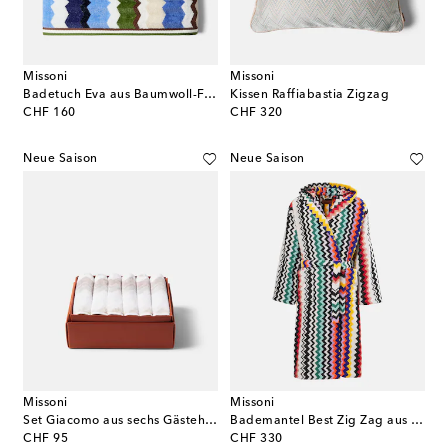
Missoni
Missoni
Badetuch Eva aus Baumwoll-Frottee
Kissen Raffiabastia Zigzag
original price
original price
CHF 160
CHF 320
Neue Saison
Neue Saison
Missoni
Missoni
Set Giacomo aus sechs Gästehandtüchern
Bademantel Best Zig Zag aus Frottee
original price
original price
CHF 95
CHF 330