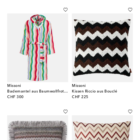
Missoni
Missoni
Bademantel aus Baumwollfrottee
Kissen Riccio aus Bouclé
original price
original price
CHF 300
CHF 225