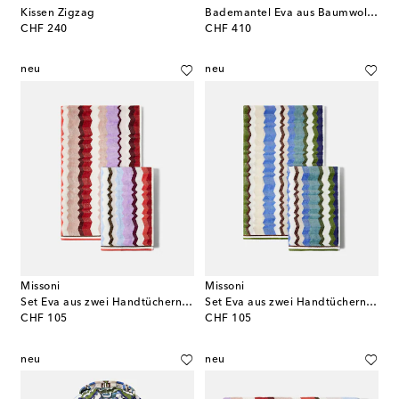
Kissen Zigzag
Bademantel Eva aus Baumwoll-Frottee
original price
original price
CHF 240
CHF 410
neu
neu
Missoni
Missoni
Set Eva aus zwei Handtüchern aus Baumwoll-Frottee
Set Eva aus zwei Handtüchern aus Baumwoll-Frottee
original price
original price
CHF 105
CHF 105
neu
neu