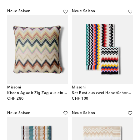
Neue Saison
Neue Saison
Missoni
Missoni
Kissen Agadir Zig Zag aus einem Baumwollgemisch
Set Best aus zwei Handtüchern aus Baumwollfrottee
original price
original price
CHF 280
CHF 100
Neue Saison
Neue Saison