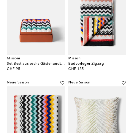
Missoni
Missoni
Set Best aus sechs Gästehandtüchern
Badvorleger Zigzag
original price
original price
CHF 95
CHF 135
Neue Saison
Neue Saison