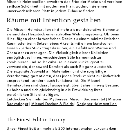
Missonis Heimtextilien erweitern das Erbe der Marke und vereinen
zeitlose Schönheit mit modernem Flair, wodurch sie einen
unverwechselbaren Platz in jedem Zuhause finden.
Räume mit Intention gestalten
Die Missoni Heimtextilien sind mehr als nur dekorative Elemente –
sie sind das Herzstück einer stilvollen Wohnumgebung. Ob beim
Hinzufügen einer farbenfrohen Decke zu einem minimalistischen
Raum oder beim Setzen eines Akzents mit einem kunstvollen
Kissen – jedes Stück trägt dazu bei, ein Gefühl von Wärme und
Charakter zu erzeugen. Die Vielseitigkeit dieser Kollektion
ermöglicht es Ihnen, verschiedene Stile harmonisch zu
kombinieren und so Ihr Zuhause in einen Rückzugsort zu
verwandeln, der sowohl Komfort als auch Eleganz ausstrahlt.
Die exquisite Auswahl an Materialien und die sorgfältige
Verarbeitung garantieren, dass jedes Produkt nicht nur ästhetisch
ansprechend, sondern auch funktional ist. Die Missoni
Heimtextilien sind darauf ausgelegt, über Jahre hinweg Bestand
zu haben und sich gleichzeitig in die Entwicklung Ihres
persönlichen Stils einzufügen.
Entdecken Sie mehr bei Mytheresa:
Missoni Bademäntel
|
Missoni
Badvorleger
|
Missoni Decken & Plaids
|
Designer Heimtextilien
The Finest Edit in Luxury
Unser Finest Edit an mehr als 200 internationalen Luxusmarken