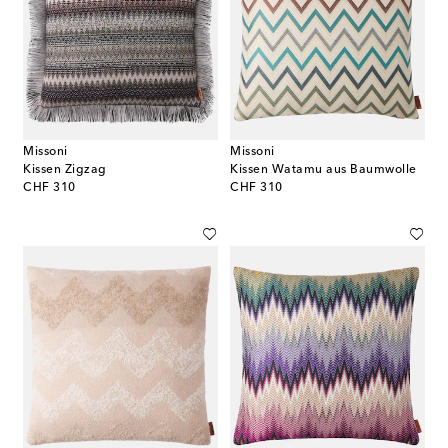
Missoni
Missoni
Kissen Zigzag
Kissen Watamu aus Baumwolle
original price
original price
CHF 310
CHF 310