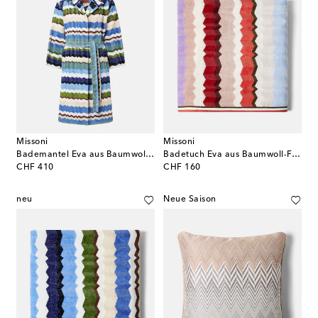
Missoni
Missoni
Bademantel Eva aus Baumwoll-Frottee
Badetuch Eva aus Baumwoll-Frottee
original price
original price
CHF 410
CHF 160
neu
Neue Saison