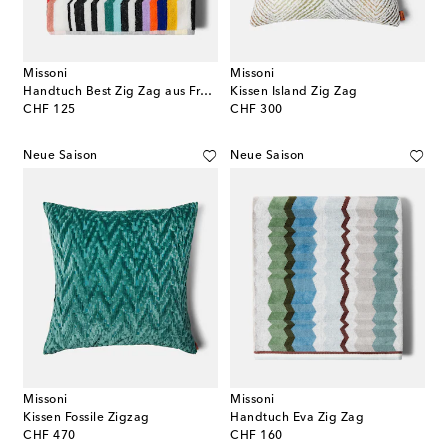
Missoni
Missoni
Handtuch Best Zig Zag aus Frottee
Kissen Island Zig Zag
original price
original price
CHF 125
CHF 300
Neue Saison
Neue Saison
Missoni
Missoni
Kissen Fossile Zigzag
Handtuch Eva Zig Zag
original price
original price
CHF 470
CHF 160