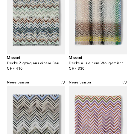
Missoni
Missoni
Decke Zigzag aus einem Baumwollgemisch
Decke aus einem Wollgemisch
original price
original price
CHF 410
CHF 330
Neue Saison
Neue Saison