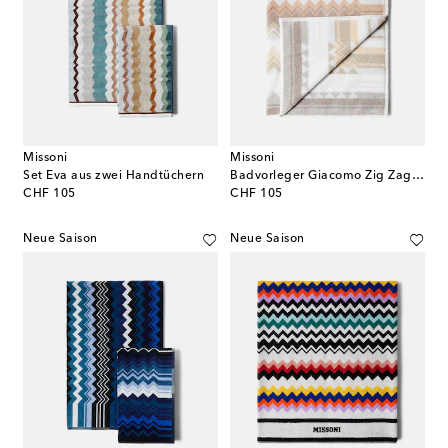
Missoni
Missoni
Set Eva aus zwei Handtüchern
Badvorleger Giacomo Zig Zag aus Frottee
original price
original price
CHF 105
CHF 105
Neue Saison
Neue Saison