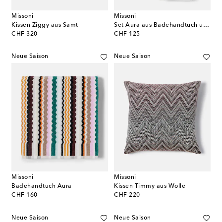
Missoni
Missoni
Kissen Ziggy aus Samt
Set Aura aus Badehandtuch und Handtuch
original price
original price
CHF 320
CHF 125
Neue Saison
Neue Saison
Missoni
Missoni
Badehandtuch Aura
Kissen Timmy aus Wolle
original price
original price
CHF 160
CHF 220
Neue Saison
Neue Saison