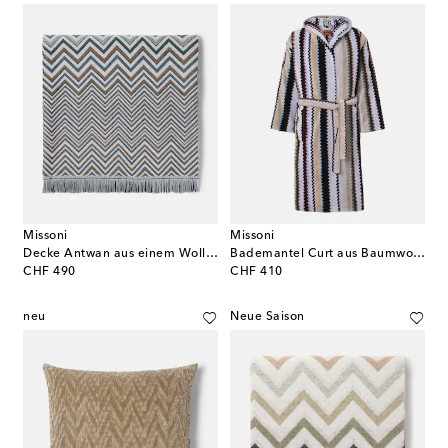
Missoni
Missoni
Decke Antwan aus einem Wollgemisch
Bademantel Curt aus Baumwollfrottee
original price
original price
CHF 490
CHF 410
neu
Neue Saison