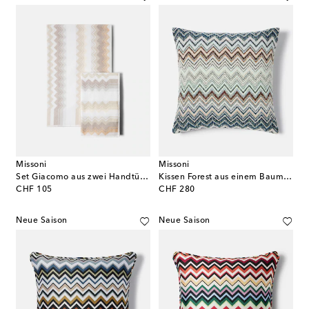
Missoni
Missoni
Set Giacomo aus zwei Handtüchern
Kissen Forest aus einem Baumwollgemisch
original price
original price
CHF 105
CHF 280
Neue Saison
Neue Saison