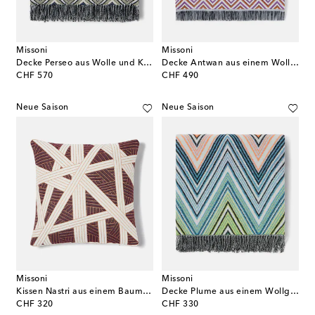
Missoni
Missoni
Decke Perseo aus Wolle und Kaschmir
Decke Antwan aus einem Wollgemisch
original price
original price
CHF 570
CHF 490
Neue Saison
Neue Saison
Missoni
Missoni
Kissen Nastri aus einem Baumwollgemisch
Decke Plume aus einem Wollgemisch
original price
original price
CHF 320
CHF 330