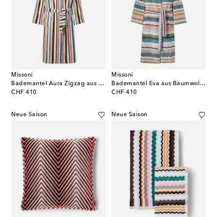
Missoni
Missoni
Bademantel Aura Zigzag aus Baumwollfrottee
Bademantel Eva aus Baumwollfrottee
original price
original price
CHF 410
CHF 410
Neue Saison
Neue Saison