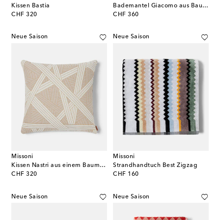
Kissen Bastia
Bademantel Giacomo aus Baumwollfrottee
original price
original price
CHF 320
CHF 360
Neue Saison
Neue Saison
Missoni
Missoni
Kissen Nastri aus einem Baumwollgemisch
Strandhandtuch Best Zigzag
original price
original price
CHF 320
CHF 160
Neue Saison
Neue Saison