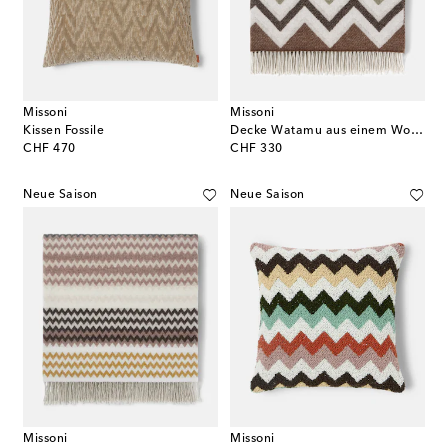
Missoni
Missoni
Kissen Fossile
Decke Watamu aus einem Wollgemisch
original price
original price
CHF 470
CHF 330
Neue Saison
Neue Saison
Missoni
Missoni