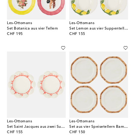
Les-Ottomans
Les-Ottomans
Set Botanica aus vier Tellern
Set Lemon aus vier Suppentellern
original price
original price
CHF 195
CHF 155
Les-Ottomans
Les-Ottomans
Set Saint Jacques aus zwei Suppentellern
Set aus vier Speisetellern Bamboo aus Keramik
original price
original price
CHF 155
CHF 150