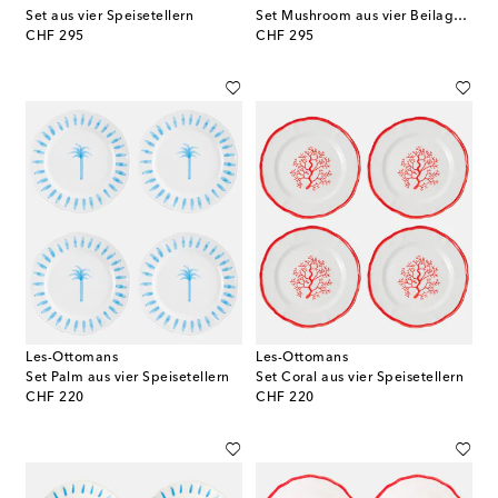
Set aus vier Speisetellern
Set Mushroom aus vier Beilagentellern
original price
original price
CHF 295
CHF 295
Les-Ottomans
Les-Ottomans
Set Palm aus vier Speisetellern
Set Coral aus vier Speisetellern
original price
original price
CHF 220
CHF 220