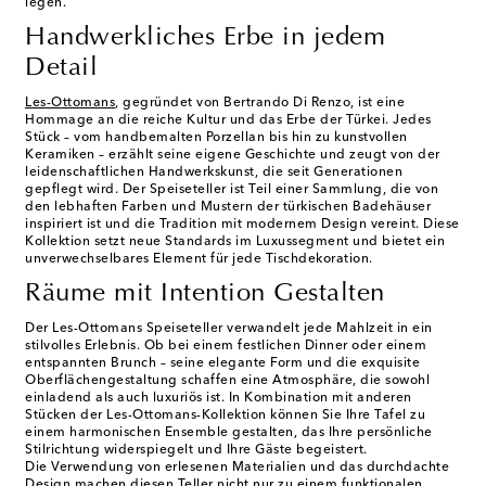
legen.
Handwerkliches Erbe in jedem
Detail
Les-Ottomans
, gegründet von Bertrando Di Renzo, ist eine
Hommage an die reiche Kultur und das Erbe der Türkei. Jedes
Stück – vom handbemalten Porzellan bis hin zu kunstvollen
Keramiken – erzählt seine eigene Geschichte und zeugt von der
leidenschaftlichen Handwerkskunst, die seit Generationen
gepflegt wird. Der Speiseteller ist Teil einer Sammlung, die von
den lebhaften Farben und Mustern der türkischen Badehäuser
inspiriert ist und die Tradition mit modernem Design vereint. Diese
Kollektion setzt neue Standards im Luxussegment und bietet ein
unverwechselbares Element für jede Tischdekoration.
Räume mit Intention Gestalten
Der Les-Ottomans Speiseteller verwandelt jede Mahlzeit in ein
stilvolles Erlebnis. Ob bei einem festlichen Dinner oder einem
entspannten Brunch – seine elegante Form und die exquisite
Oberflächengestaltung schaffen eine Atmosphäre, die sowohl
einladend als auch luxuriös ist. In Kombination mit anderen
Stücken der Les-Ottomans-Kollektion können Sie Ihre Tafel zu
einem harmonischen Ensemble gestalten, das Ihre persönliche
Stilrichtung widerspiegelt und Ihre Gäste begeistert.
Die Verwendung von erlesenen Materialien und das durchdachte
Design machen diesen Teller nicht nur zu einem funktionalen