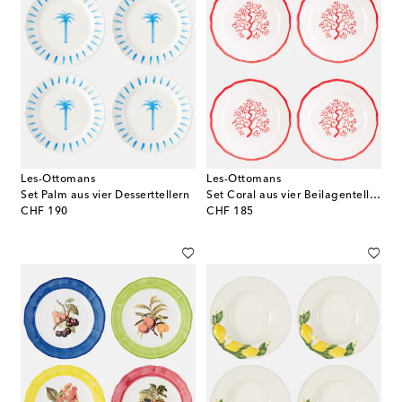
Les-Ottomans
Les-Ottomans
Set Palm aus vier Desserttellern
Set Coral aus vier Beilagentellern
original price
original price
CHF 190
CHF 185