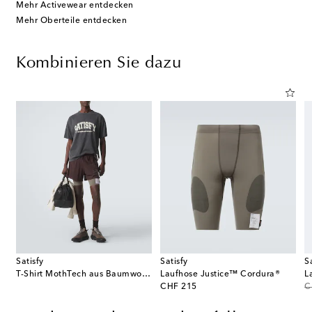
Mehr Activewear entdecken
Mehr Oberteile entdecken
Kombinieren Sie dazu
Satisfy
Satisfy
S
t aus Baumwolle, Seide und Kaschmir
T-Shirt MothTech aus Baumwoll-Jersey
Laufhose Justice™ Cordura®
L
original price
or
CHF 215
C