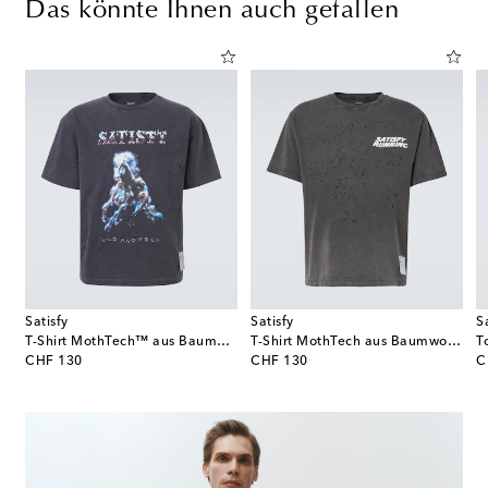
Das könnte Ihnen auch gefallen
Satisfy
Satisfy
S
T-Shirt MothTech™ aus Baumwoll-Jersey
T-Shirt MothTech aus Baumwoll-Jersey
original price
original price
or
CHF 130
CHF 130
C