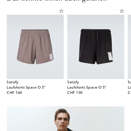
Satisfy
Satisfy
S
Laufshorts Space O 5"
Laufshorts Space-O 5"
L
original price
original price
or
CHF 160
CHF 130
C