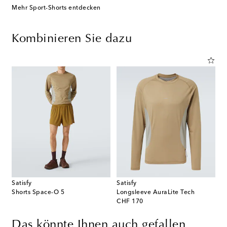
Mehr Sport-Shorts entdecken
Kombinieren Sie dazu
Satisfy
Satisfy
Shorts Space-O 5
Longsleeve AuraLite Tech
original price
CHF 170
Das könnte Ihnen auch gefallen