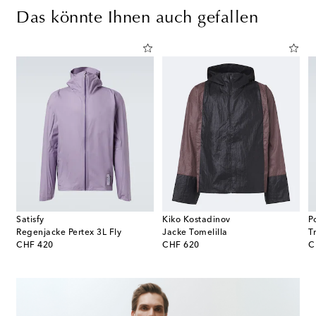
Das könnte Ihnen auch gefallen
Satisfy
Kiko Kostadinov
P
Regenjacke Pertex 3L Fly
Jacke Tomelilla
T
original price
original price
or
CHF 420
CHF 620
C