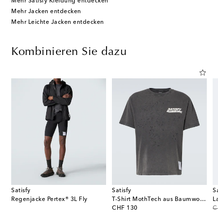
Mehr Satisfy Kleidung entdecken
Mehr Jacken entdecken
Mehr Leichte Jacken entdecken
Kombinieren Sie dazu
Satisfy
Satisfy
S
Regenjacke Pertex® 3L Fly
T-Shirt MothTech aus Baumwoll-Jersey
L
original price
or
CHF 130
C