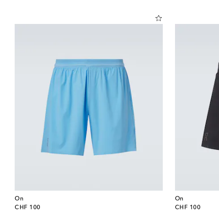
On
On
original price
original price
CHF 100
CHF 100