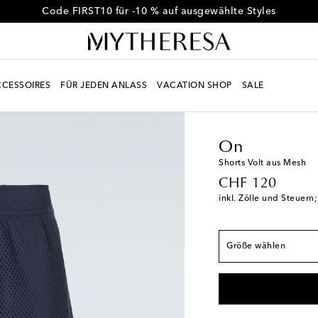
Code FIRST10 für -10 % auf ausgewählte Styles
CESSOIRES
FÜR JEDEN ANLASS
VACATION SHOP
SALE
Men
Designer
On
K
Fällt der Größe ents
XS / EU 44
Auf die 
On
S / EU 46
Auf die W
Shorts Volt aus Mesh
original price
CHF 120
M / EU 48
inkl. Zölle und Steuern
L / EU 50
Auf die Wu
XL / EU 52
Geringe 
Größe wählen
XXL / EU 54
Geringe