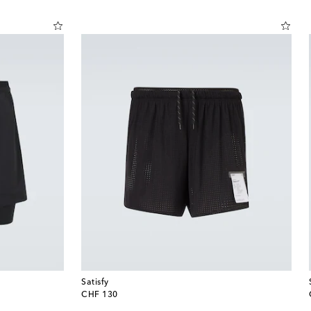
Satisfy
original price
CHF 130