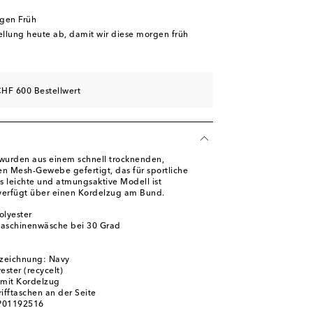
rgen Früh
tellung heute ab, damit wir diese morgen früh
HF 600 Bestellwert
 wurden aus einem schnell trocknenden,
en Mesh-Gewebe gefertigt, das für sportliche
es leichte und atmungsaktive Modell ist
 verfügt über einen Kordelzug am Bund.
olyester
Maschinenwäsche bei 30 Grad
m
zeichnung: Navy
ester (recycelt)
 mit Kordelzug
ifftaschen an der Seite
 P01192516