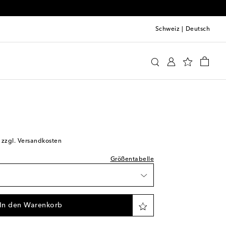
Schweiz
|
Deutsch
leidung
Activewear
Shorts
prechend normal aus
Wunschliste
unschliste
; zzgl. Versandkosten
nschliste
Größentabelle
Verfügbarkeit
 Verfügbarkeit
In den Warenkorb