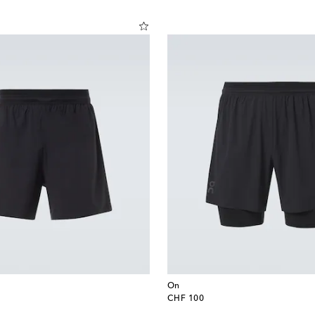
On
original price
CHF 100