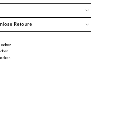
nlose Retoure
decken
ecken
decken