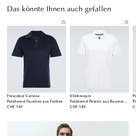
Das könnte Ihnen auch gefallen
Frescobol Carioca
Vilebrequin
P
ollfrottee
Polohemd Faustino aus Frottee
Polohemd Palatin aus Baumwoll-Piqué
original price
original price
or
CHF 141
CHF 145
C