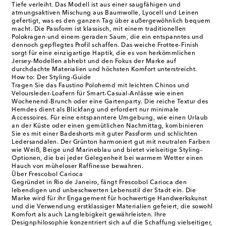
Tiefe verleiht. Das Modell ist aus einer saugfähigen und
atmungsaktiven Mischung aus Baumwolle, Lyocell und Leinen
gefertigt, was es den ganzen Tag über außergewöhnlich bequem
macht. Die Passform ist klassisch, mit einem traditionellen
Polokragen und einem geraden Saum, die ein entspanntes und
dennoch gepflegtes Profil schaffen. Das weiche Frottee-Finish
sorgt für eine einzigartige Haptik, die es von herkömmlichen
Jersey-Modellen abhebt und den Fokus der Marke auf
durchdachte Materialien und höchsten Komfort unterstreicht.
How to: Der Styling-Guide
Tragen Sie das Faustino Polohemd mit leichten Chinos und
Veloursleder-Loafern für Smart-Casual-Anlässe wie einen
Wochenend-Brunch oder eine Gartenparty. Die reiche Textur des
Hemdes dient als Blickfang und erfordert nur minimale
Accessoires. Für eine entspanntere Umgebung, wie einen Urlaub
an der Küste oder einen gemütlichen Nachmittag, kombinieren
Sie es mit einer Badeshorts mit guter Passform und schlichten
Ledersandalen. Der Grünton harmoniert gut mit neutralen Farben
wie Weiß, Beige und Marineblau und bietet vielseitige Styling-
Optionen, die bei jeder Gelegenheit bei warmem Wetter einen
Hauch von müheloser Raffinesse bewahren.
Über Frescobol Carioca
Gegründet in Rio de Janeiro, fängt Frescobol Carioca den
lebendigen und unbeschwerten Lebensstil der Stadt ein. Die
Marke wird für ihr Engagement für hochwertige Handwerkskunst
und die Verwendung erstklassiger Materialien gefeiert, die sowohl
Komfort als auch Langlebigkeit gewährleisten. Ihre
Designphilosophie konzentriert sich auf die Schaffung vielseitiger,