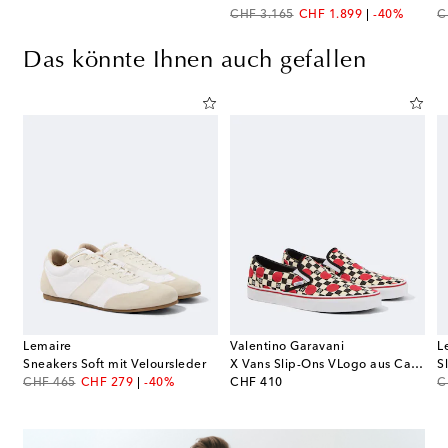
original price
discount price
or
CHF 3.165
CHF 1.899
-40%
C
Das könnte Ihnen auch gefallen
Lemaire
Valentino Garavani
L
t GG mit Veloursleder
Sneakers Soft mit Veloursleder
X Vans Slip-Ons VLogo aus Canvas
S
original price
discount price
original price
or
CHF 465
CHF 279
-40%
CHF 410
C