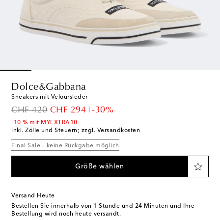
Dolce&Gabbana
Sneakers mit Veloursleder
original price
discount price
CHF 420
CHF 294
-30%
-10 % mit MYEXTRA10
inkl. Zölle und Steuern; zzgl. Versandkosten
Final Sale – keine Rückgabe möglich
Größe wählen
Versand Heute
Bestellen Sie innerhalb von
1 Stunde und 24 Minuten
und Ihre
Bestellung wird noch heute versandt.