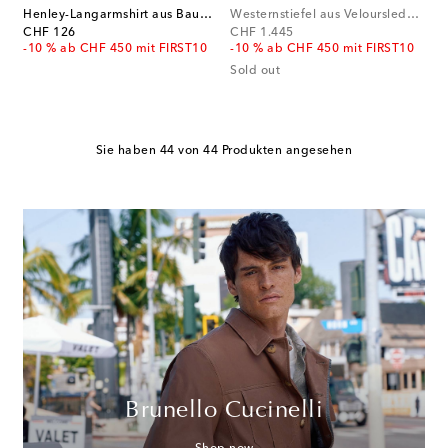
Henley-Langarmshirt aus Baumwolle
Westernstiefel aus Veloursleder und Leder
original price
original price
CHF 126
CHF 1.445
-10 % ab CHF 450 mit FIRST10
-10 % ab CHF 450 mit FIRST10
Sold out
Sie haben 44 von 44 Produkten angesehen
Brunello Cucinelli