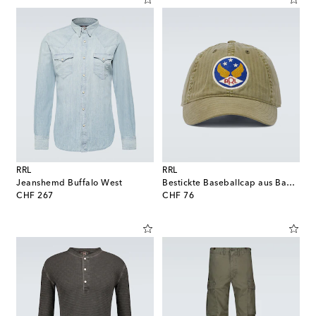
RRL
RRL
Jeanshemd Buffalo West
Bestickte Baseballcap aus Baumwolle
original price
original price
CHF 267
CHF 76