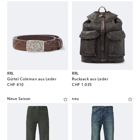
RRL
RRL
Gürtel Coleman aus Leder
Rucksack aus Leder
original price
original price
CHF 410
CHF 1.035
Neue Saison
neu