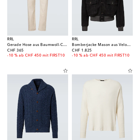
RRL
RRL
Gerade Hose aus Baumwoll-Canvas
Bomberjacke Mason aus Veloursleder
original price
original price
CHF 365
CHF 1.825
-10 % ab CHF 450 mit FIRST10
-10 % ab CHF 450 mit FIRST10