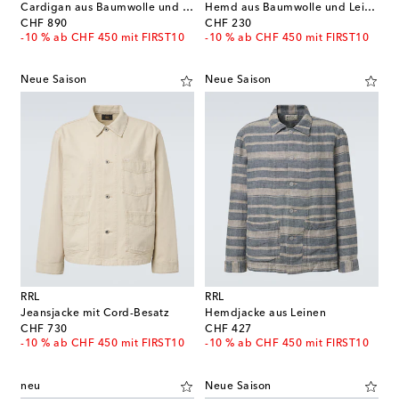
Cardigan aus Baumwolle und Leinen
Hemd aus Baumwolle und Leinen
original price
original price
CHF 890
CHF 230
-10 % ab CHF 450 mit FIRST10
-10 % ab CHF 450 mit FIRST10
Neue Saison
Neue Saison
RRL
RRL
Jeansjacke mit Cord-Besatz
Hemdjacke aus Leinen
original price
original price
CHF 730
CHF 427
-10 % ab CHF 450 mit FIRST10
-10 % ab CHF 450 mit FIRST10
neu
Neue Saison