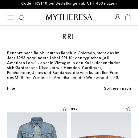
Code FIRST10 bei Bestellungen ab CHF 450 nutzen
RRL
Benannt nach Ralph Laurens Ranch in Colorado, steht das im
Jahr 1993 gegründete Label RRL für den typischen „All
American Look“ – aber in Vintage: In den Kollektionen finden
sich Garderoben-Klassiker wie Hemden, Cardigans,
Polohemden, Jeans und Bandanas, die vom kulturellen Erbe
des Mittleren Westens in Amerika und der Workwear des 20.
Jahrhunderts geprägt sind. Traditionelle Strick-Motive, Karo-
Muster und Details aus Leder unterstreichen den maskulinen
Filter
Sortieren nach
Stil der Marke.
neu