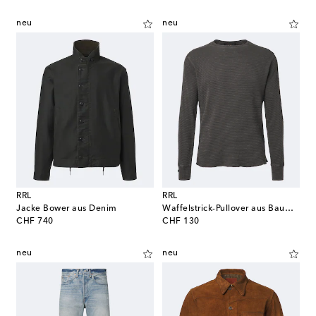
neu
neu
RRL
RRL
Jacke Bower aus Denim
Waffelstrick-Pullover aus Baumwolle
original price
original price
CHF 740
CHF 130
neu
neu