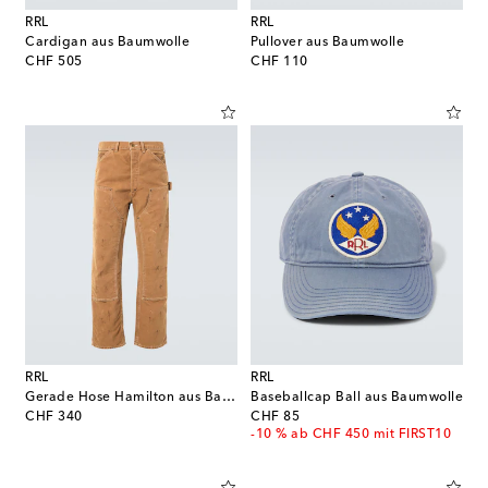
RRL
RRL
Cardigan aus Baumwolle
Pullover aus Baumwolle
original price
original price
CHF 505
CHF 110
RRL
RRL
Gerade Hose Hamilton aus Baumwolle
Baseballcap Ball aus Baumwolle
original price
original price
CHF 340
CHF 85
-10 % ab CHF 450 mit FIRST10