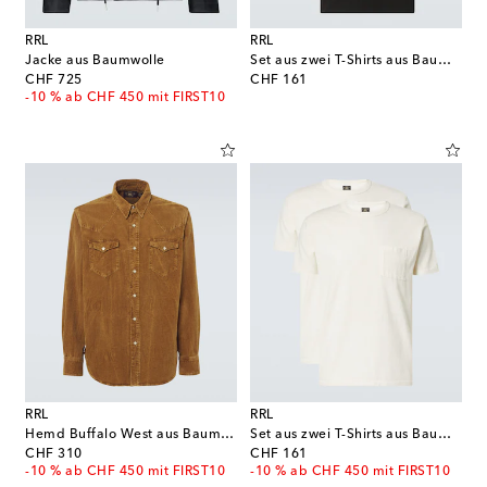
RRL
RRL
Jacke aus Baumwolle
Set aus zwei T-Shirts aus Baumwolljersey
original price
original price
CHF 725
CHF 161
-10 % ab CHF 450 mit FIRST10
RRL
RRL
Hemd Buffalo West aus Baumwollcord
Set aus zwei T-Shirts aus Baumwolljersey
original price
original price
CHF 310
CHF 161
-10 % ab CHF 450 mit FIRST10
-10 % ab CHF 450 mit FIRST10