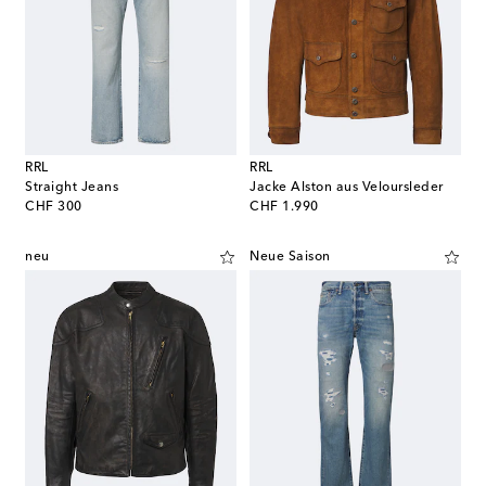
RRL
RRL
Straight Jeans
Jacke Alston aus Veloursleder
original price
original price
CHF 300
CHF 1.990
neu
Neue Saison