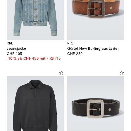
RRL
RRL
Jeansjacke
Gürtel New Burling aus Leder
original price
original price
CHF 405
CHF 230
-10 % ab CHF 450 mit FIRST10