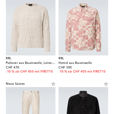
RRL
RRL
Pullover aus Baumwolle, Leinen und Seide
Hemd aus Baumwolle
original price
original price
CHF 470
CHF 305
-10 % ab CHF 450 mit FIRST10
-10 % ab CHF 450 mit FIRST10
Neue Saison