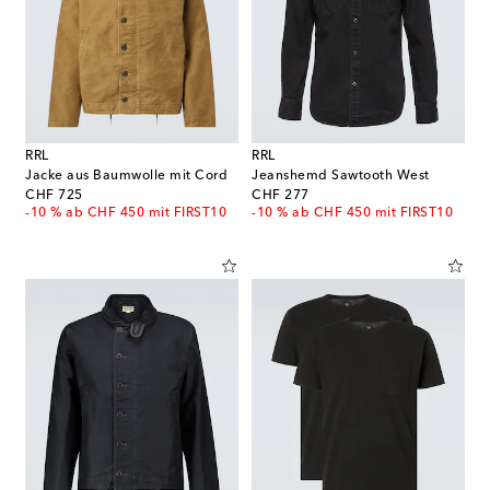
RRL
RRL
Jacke aus Baumwolle mit Cord
Jeanshemd Sawtooth West
original price
original price
CHF 725
CHF 277
-10 % ab CHF 450 mit FIRST10
-10 % ab CHF 450 mit FIRST10