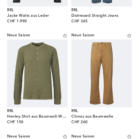
RRL
RRL
Jacke Watts aus Leder
Distressed Straight Jeans
original price
original price
CHF 1.990
CHF 365
Neue Saison
Neue Saison
RRL
RRL
Henley-Shirt aus Baumwoll-Waffelstrick
Chinos aus Baumwolle
original price
original price
CHF 150
CHF 260
Neue Saison
Neue Saison