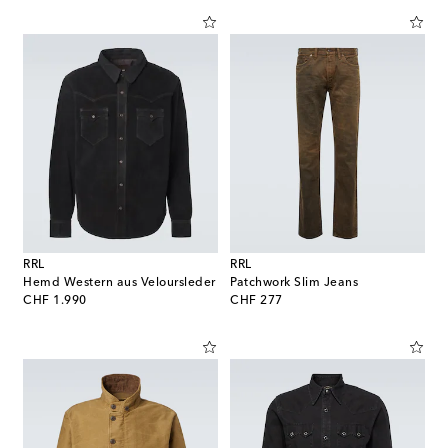
RRL
RRL
Hemd Western aus Veloursleder
Patchwork Slim Jeans
original price
original price
CHF 1.990
CHF 277