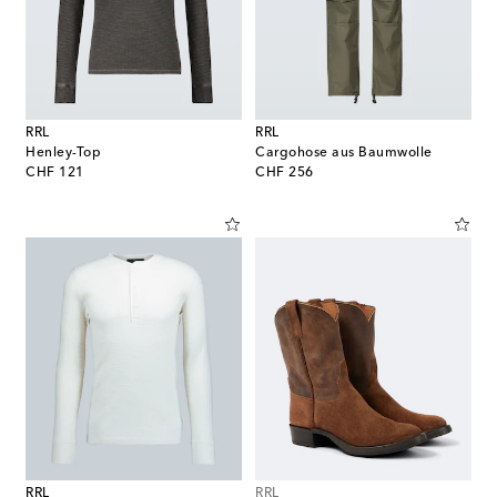
RRL
RRL
Henley-Top
Cargohose aus Baumwolle
original price
original price
CHF 121
CHF 256
RRL
RRL