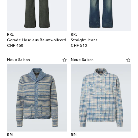
RRL
RRL
Gerade Hose aus Baumwollcord
Straight Jeans
original price
original price
CHF 450
CHF 510
Neue Saison
Neue Saison
RRL
RRL