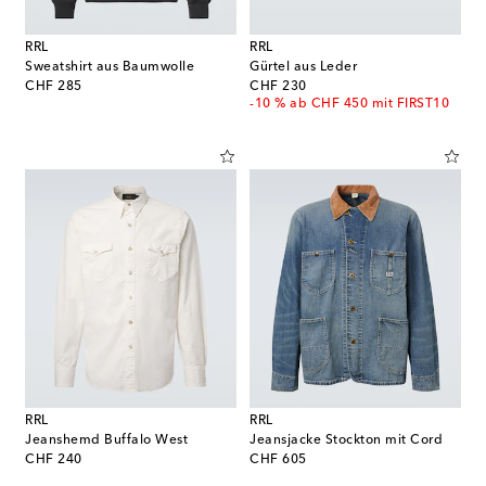
RRL
RRL
Sweatshirt aus Baumwolle
Gürtel aus Leder
original price
original price
CHF 285
CHF 230
-10 % ab CHF 450 mit FIRST10
RRL
RRL
Jeanshemd Buffalo West
Jeansjacke Stockton mit Cord
original price
original price
CHF 240
CHF 605