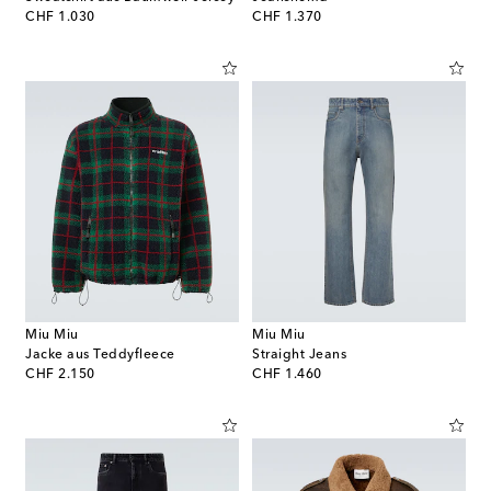
original price
original price
CHF 1.030
CHF 1.370
Miu Miu
Miu Miu
Jacke aus Teddyfleece
Straight Jeans
original price
original price
CHF 2.150
CHF 1.460