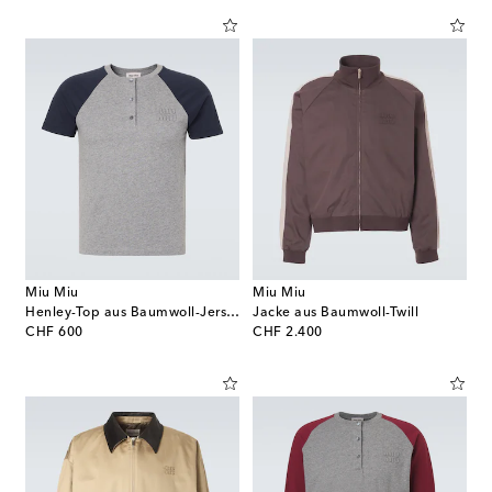
Miu Miu
Miu Miu
Henley-Top aus Baumwoll-Jersey
Jacke aus Baumwoll-Twill
original price
original price
CHF 600
CHF 2.400