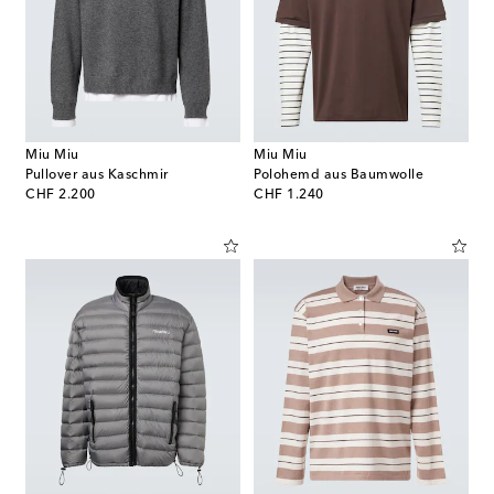
Miu Miu
Miu Miu
Pullover aus Kaschmir
Polohemd aus Baumwolle
original price
original price
CHF 2.200
CHF 1.240