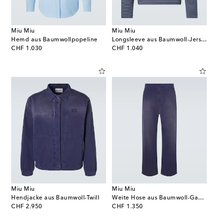
Miu Miu
Miu Miu
Hemd aus Baumwollpopeline
Longsleeve aus Baumwoll-Jersey
original price
original price
CHF 1.030
CHF 1.040
Miu Miu
Miu Miu
Hendjacke aus Baumwoll-Twill
Weite Hose aus Baumwoll-Gabardine
original price
original price
CHF 2.950
CHF 1.350