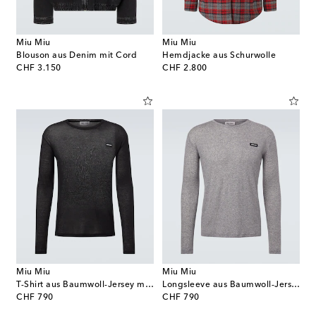
Miu Miu
Miu Miu
Blouson aus Denim mit Cord
Hemdjacke aus Schurwolle
original price
original price
CHF 3.150
CHF 2.800
Miu Miu
Miu Miu
T-Shirt aus Baumwoll-Jersey mit Logo
Longsleeve aus Baumwoll-Jersey
original price
original price
CHF 790
CHF 790