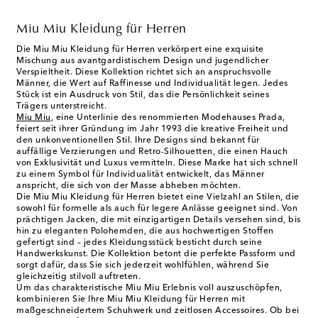
Miu Miu Kleidung für Herren
Die Miu Miu Kleidung für Herren verkörpert eine exquisite
Mischung aus avantgardistischem Design und jugendlicher
Verspieltheit. Diese Kollektion richtet sich an anspruchsvolle
Männer, die Wert auf Raffinesse und Individualität legen. Jedes
Stück ist ein Ausdruck von Stil, das die Persönlichkeit seines
Trägers unterstreicht.
Miu Miu
, eine Unterlinie des renommierten Modehauses Prada,
feiert seit ihrer Gründung im Jahr 1993 die kreative Freiheit und
den unkonventionellen Stil. Ihre Designs sind bekannt für
auffällige Verzierungen und Retro-Silhouetten, die einen Hauch
von Exklusivität und Luxus vermitteln. Diese Marke hat sich schnell
zu einem Symbol für Individualität entwickelt, das Männer
anspricht, die sich von der Masse abheben möchten.
Die Miu Miu Kleidung für Herren bietet eine Vielzahl an Stilen, die
sowohl für formelle als auch für legere Anlässe geeignet sind. Von
prächtigen Jacken, die mit einzigartigen Details versehen sind, bis
hin zu eleganten Polohemden, die aus hochwertigen Stoffen
gefertigt sind – jedes Kleidungsstück besticht durch seine
Handwerkskunst. Die Kollektion betont die perfekte Passform und
sorgt dafür, dass Sie sich jederzeit wohlfühlen, während Sie
gleichzeitig stilvoll auftreten.
Um das charakteristische Miu Miu Erlebnis voll auszuschöpfen,
kombinieren Sie Ihre Miu Miu Kleidung für Herren mit
maßgeschneidertem Schuhwerk und zeitlosen Accessoires. Ob bei