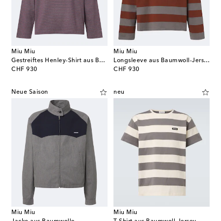
Miu Miu
Miu Miu
Gestreiftes Henley-Shirt aus Baumwolljersey
Longsleeve aus Baumwoll-Jersey
original price
original price
CHF 930
CHF 930
Neue Saison
neu
Miu Miu
Miu Miu