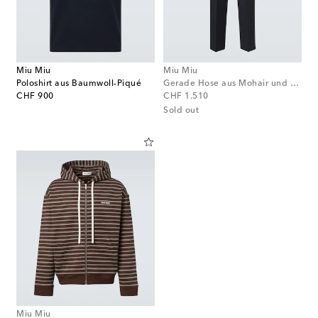
Miu Miu
Miu Miu
Poloshirt aus Baumwoll-Piqué
Gerade Hose aus Mohair und Wolle
original price
original price
CHF 900
CHF 1.510
Sold out
Miu Miu