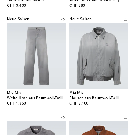
Jacke aus Baumwolle
T-Shirt aus Baumwoll-Jersey
original price
original price
CHF 3.400
CHF 880
Neue Saison
Neue Saison
Miu Miu
Miu Miu
Weite Hose aus Baumwoll-Twill
Blouson aus Baumwoll-Twill
original price
original price
CHF 1.350
CHF 3.100