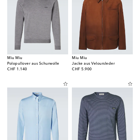
Miu Miu
Miu Miu
Polopullover aus Schurwolle
Jacke aus Veloursleder
original price
original price
CHF 1.140
CHF 5.900