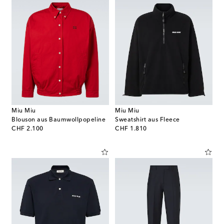
Miu Miu
Miu Miu
Blouson aus Baumwollpopeline
Sweatshirt aus Fleece
original price
original price
CHF 2.100
CHF 1.810