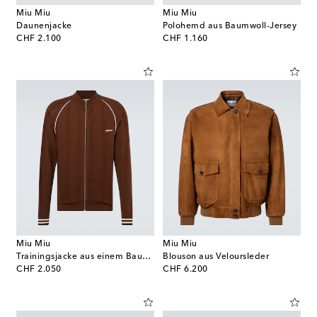
Miu Miu
Miu Miu
Daunenjacke
Polohemd aus Baumwoll-Jersey
original price
original price
CHF 2.100
CHF 1.160
Miu Miu
Miu Miu
Trainingsjacke aus einem Baumwollgemisch
Blouson aus Veloursleder
original price
original price
CHF 2.050
CHF 6.200