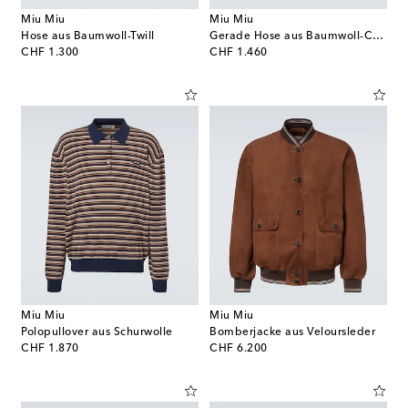
Miu Miu
Miu Miu
Hose aus Baumwoll-Twill
Gerade Hose aus Baumwoll-Cord
original price
original price
CHF 1.300
CHF 1.460
Miu Miu
Miu Miu
Polopullover aus Schurwolle
Bomberjacke aus Veloursleder
original price
original price
CHF 1.870
CHF 6.200