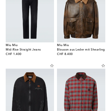
Miu Miu
Miu Miu
Mid-Rise Straight Jeans
Blouson aus Leder mit Shearling
original price
original price
CHF 1.400
CHF 8.400