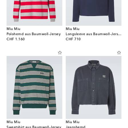
Miu Miu
Miu Miu
Polohemd aus Baumwoll-Jersey
Longsleeve aus Baumwoll-Jersey
original price
original price
CHF 1.160
CHF 710
Miu Miu
Miu Miu
Sweatshirt aus Baumwoll-Jersey
Jeanshemd