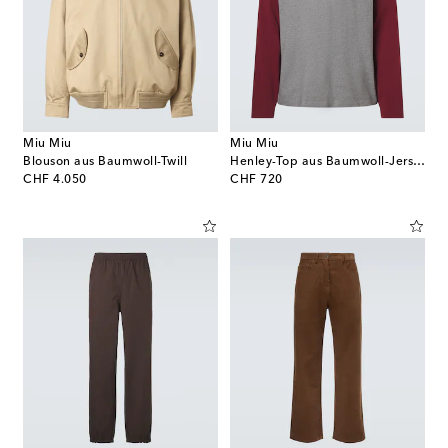
Miu Miu
Miu Miu
Blouson aus Baumwoll-Twill
Henley-Top aus Baumwoll-Jersey
original price
original price
CHF 4.050
CHF 720