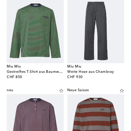
Miu Miu
Miu Miu
Gestreiftes T-Shirt aus Baumwolle
Weite Hose aus Chambray
original price
original price
CHF 850
CHF 930
neu
Neue Saison