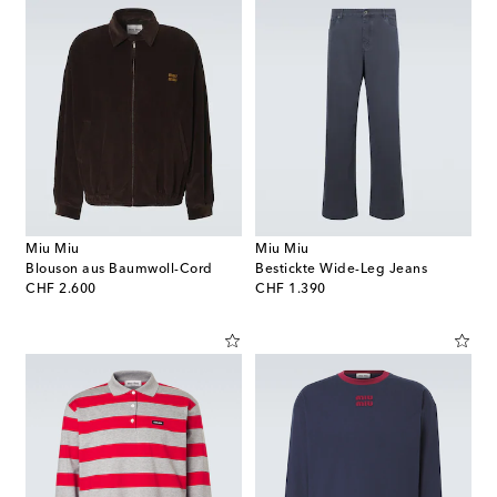
Miu Miu
Miu Miu
Blouson aus Baumwoll-Cord
Bestickte Wide-Leg Jeans
original price
original price
CHF 2.600
CHF 1.390