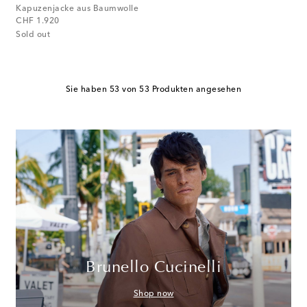
Kapuzenjacke aus Baumwolle
original price
CHF 1.920
Sold out
Sie haben 53 von 53 Produkten angesehen
Brunello Cucinelli
Shop now