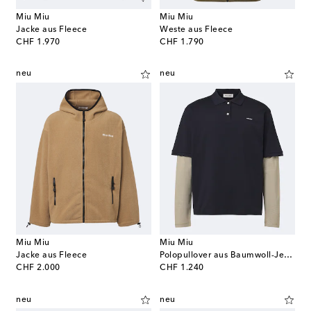
Miu Miu
Miu Miu
Jacke aus Fleece
Weste aus Fleece
original price
original price
CHF 1.970
CHF 1.790
neu
neu
Miu Miu
Miu Miu
Jacke aus Fleece
Polopullover aus Baumwoll-Jersey
original price
original price
CHF 2.000
CHF 1.240
neu
neu