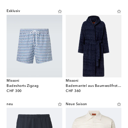
Exklusiv
Missoni
Missoni
Badeshorts Zigzag
Bademantel aus Baumwollfrottee
original price
original price
CHF 300
CHF 360
neu
Neue Saison