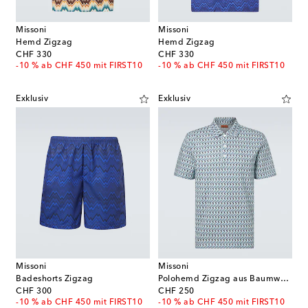
Missoni
Missoni
Hemd Zigzag
Hemd Zigzag
original price
original price
CHF 330
CHF 330
-10 % ab CHF 450 mit FIRST10
-10 % ab CHF 450 mit FIRST10
Exklusiv
Exklusiv
Missoni
Missoni
Badeshorts Zigzag
Polohemd Zigzag aus Baumwolle
original price
original price
CHF 300
CHF 250
-10 % ab CHF 450 mit FIRST10
-10 % ab CHF 450 mit FIRST10