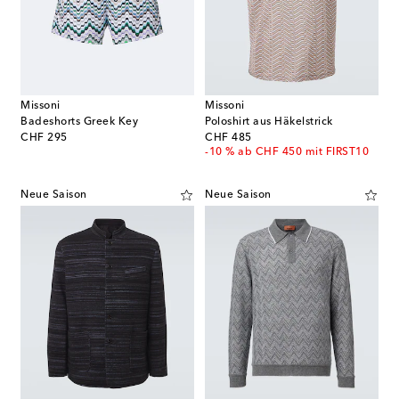
Missoni
Missoni
Badeshorts Greek Key
Poloshirt aus Häkelstrick
original price
original price
CHF 295
CHF 485
-10 % ab CHF 450 mit FIRST10
Neue Saison
Neue Saison