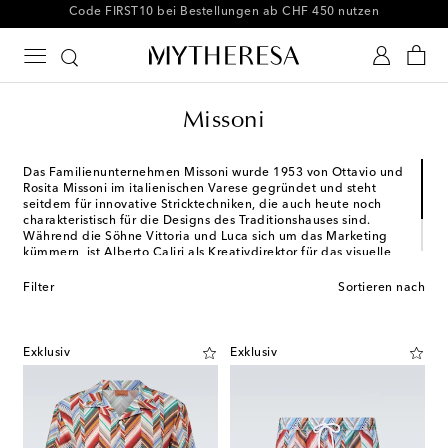
-10 % bei Ihrer ersten Bestellung auf ausgewählte Styles
Missoni
Das Familienunternehmen Missoni wurde 1953 von Ottavio und
Rosita Missoni im italienischen Varese gegründet und steht
seitdem für innovative Stricktechniken, die auch heute noch
charakteristisch für die Designs des Traditionshauses sind.
Während die Söhne Vittoria und Luca sich um das Marketing
kümmern, ist Alberto Caliri als Kreativdirektor für das visuelle
Erbe von Missoni verantwortlich und schafft es ebenso
meisterhaft wie erfolgreich die farbenfrohen Zickzack- und
Filter
Sortieren nach
Streifenmuster Saison für Saison neu zu interpretieren.
Exklusiv
Exklusiv