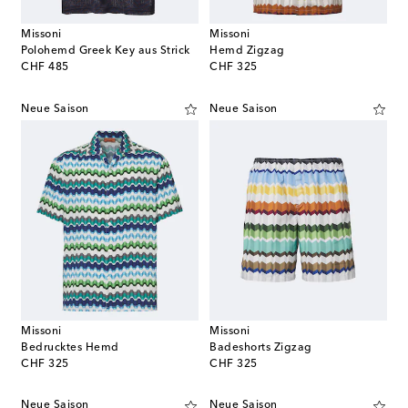
Missoni
Missoni
Polohemd Greek Key aus Strick
Hemd Zigzag
original price
original price
CHF 485
CHF 325
Neue Saison
Neue Saison
Missoni
Missoni
Bedrucktes Hemd
Badeshorts Zigzag
original price
original price
CHF 325
CHF 325
Neue Saison
Neue Saison