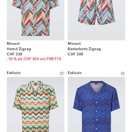
Missoni
Missoni
Hemd Zigzag
Badeshorts Zigzag
original price
original price
CHF 330
CHF 300
-10 % ab CHF 450 mit FIRST10
Exklusiv
Exklusiv