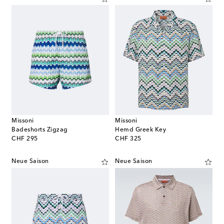
Missoni
Missoni
Badeshorts Zigzag
Hemd Greek Key
original price
original price
CHF 295
CHF 325
Neue Saison
Neue Saison