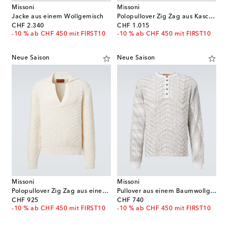
Missoni
Missoni
Jacke aus einem Wollgemisch
Polopullover Zig Zag aus Kaschmir
original price
original price
CHF 2.340
CHF 1.015
-10 % ab CHF 450 mit FIRST10
-10 % ab CHF 450 mit FIRST10
Neue Saison
Neue Saison
Missoni
Missoni
Polopullover Zig Zag aus einem Wollgemisch
Pullover aus einem Baumwollgemisch
original price
original price
CHF 925
CHF 740
-10 % ab CHF 450 mit FIRST10
-10 % ab CHF 450 mit FIRST10