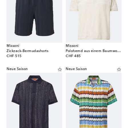
Missoni
Missoni
Zickzack-Bermudashorts
Polohemd aus einem Baumwollgemisch
original price
original price
CHF 515
CHF 485
Neue Saison
Neue Saison