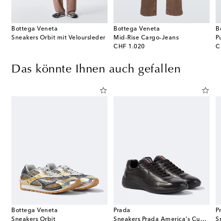
Bottega Veneta
Bottega Veneta
B
Sneakers Orbit mit Veloursleder
Mid-Rise Cargo-Jeans
original price
or
CHF 1.020
C
Das könnte Ihnen auch gefallen
Bottega Veneta
Prada
P
Sneakers Orbit
Sneakers Prada America's Cup aus Leder
S