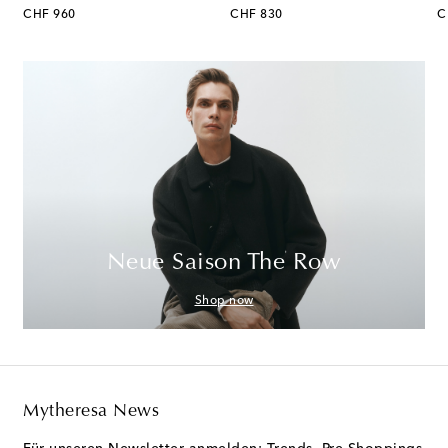
original price
original price
or
CHF 960
CHF 830
C
Neue Saison The Row
Shop now
Mytheresa News