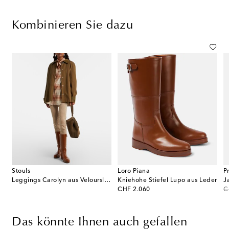
Kombinieren Sie dazu
Stouls
Loro Piana
P
ultertasche T-Lock aus Veloursleder
Leggings Carolyn aus Veloursleder
Kniehohe Stiefel Lupo aus Leder
J
original price
or
CHF 2.060
C
Das könnte Ihnen auch gefallen