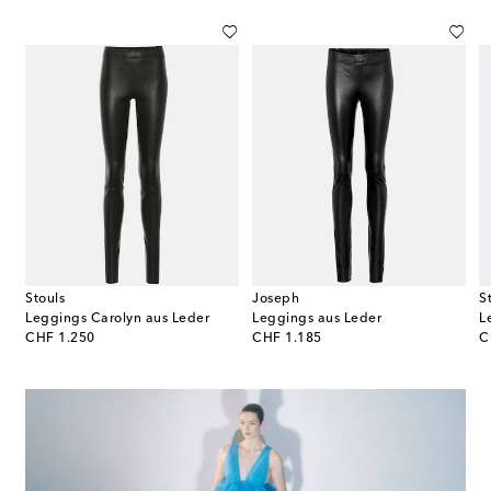
Stouls
Joseph
S
n
Leggings Carolyn aus Leder
Leggings aus Leder
original price
original price
or
CHF 1.250
CHF 1.185
C