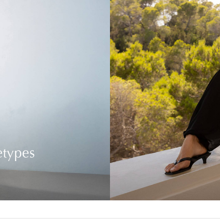
etypes