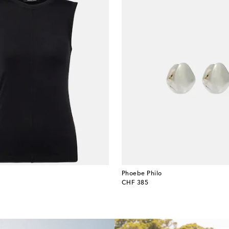
Phoebe Philo
original price
CHF 385