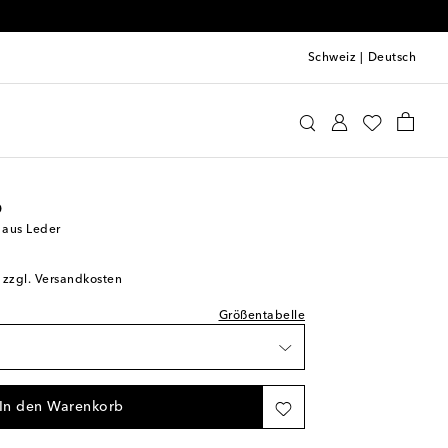
Schweiz
|
Deutsch
oebe Philo
Kleidung
Jacken
Bomber
prechend normal aus
o
Verfügbarkeit
aus Leder
ikel
; zzgl. Versandkosten
erfügbarkeit
Größentabelle
ikel
Wunschliste
In den Warenkorb