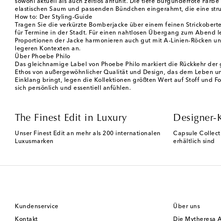
sowohl aktuell als auch zeitlos anfühlt. Die tiefe burgunderrote Farbe
elastischen Saum und passenden Bündchen eingerahmt, die eine stru
How to: Der Styling-Guide
Tragen Sie die verkürzte Bomberjacke über einem feinen Strickoberte
für Termine in der Stadt. Für einen nahtlosen Übergang zum Abend le
Proportionen der Jacke harmonieren auch gut mit A-Linien-Röcken und
legeren Kontexten an.
Über Phoebe Philo
Das gleichnamige Label von Phoebe Philo markiert die Rückkehr der g
Ethos von außergewöhnlicher Qualität und Design, das dem Leben und 
Einklang bringt, legen die Kollektionen größten Wert auf Stoff und F
sich persönlich und essentiell anfühlen.
The Finest Edit in Luxury
Designer-
Unser Finest Edit an mehr als 200 internationalen
Capsule Collect
Luxusmarken
erhältlich sind
Kundenservice
Über uns
Kontakt
Die Mytheresa 