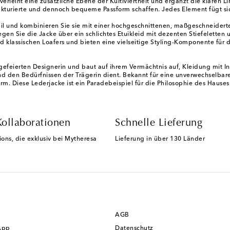
 verleiht eine zusätzliche Ebene der Kultiviertheit und ergänzt die klaren L
kturierte und dennoch bequeme Passform schaffen. Jedes Element fügt si
il und kombinieren Sie sie mit einer hochgeschnittenen, maßgeschneiderte
gen Sie die Jacke über ein schlichtes Etuikleid mit dezenten Stiefelette
 klassischen Loafers und bieten eine vielseitige Styling-Komponente für d
efeierten Designerin und baut auf ihrem Vermächtnis auf, Kleidung mit In
den Bedürfnissen der Trägerin dient. Bekannt für eine unverwechselbare Ä
orm. Diese Lederjacke ist ein Paradebeispiel für die Philosophie des Hause
Kollaborationen
Schnelle Lieferung
ions, die exklusiv bei Mytheresa
Lieferung in über 130 Länder
AGB
App
Datenschutz