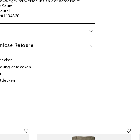
wei-Wege-Reißverschluss an der Vorderseite
er Saum
beutel
 P01134820
nlose Retoure
tdecken
idung entdecken
n
tdecken