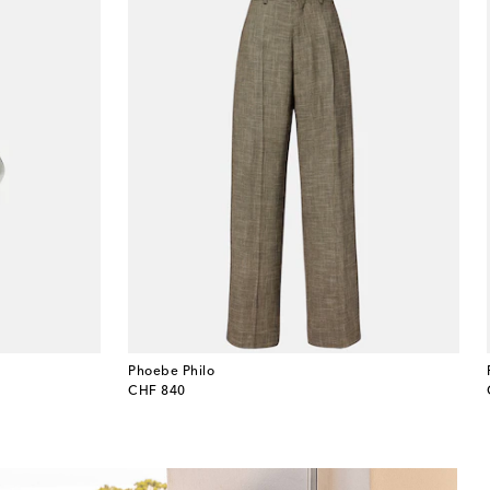
Phoebe Philo
original price
CHF 840