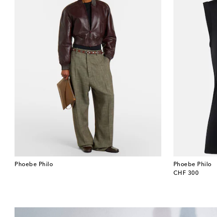
Phoebe Philo
Phoebe Philo
original price
CHF 300