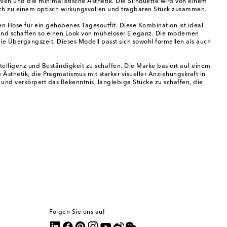
inien und die minimalistische Ästhetik. Die Silhouette wird von einem
ch zu einem optisch wirkungsvollen und tragbaren Stück zusammen.
n Hose für ein gehobenes Tagesoutfit. Diese Kombination ist ideal
n und schaffen so einen Look von müheloser Eleganz. Die modernen
ie Übergangszeit. Dieses Modell passt sich sowohl formellen als auch
telligenz und Beständigkeit zu schaffen. Die Marke basiert auf einem
sthetik, die Pragmatismus mit starker visueller Anziehungskraft in
s und verkörpert das Bekenntnis, langlebige Stücke zu schaffen, die
Folgen Sie uns auf