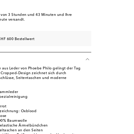
b von
3 Stunden und 43 Minuten
und Ihre
eute versandt.
HF 600 Bestellwert
 aus Leder von Phoebe Philo gelingt der Tag
as Cropped-Design zeichnet sich durch
schlüsse, Seitentaschen und moderne
Lammleder
pezialreinigung
rrot
zeichnung: Oxblood
kose
100% Baumwolle
 elastische Ärmelbündchen
eltaschen an den Seiten