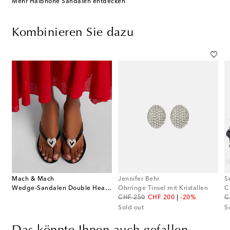
Mehr Halbhohe Sandalen entdecken
Kombinieren Sie dazu
Mach & Mach
Jennifer Behr
S
Wedge-Sandalen Double Heart aus Satin mit Kristallen
Ohrringe Tinsel mit Kristallen
C
original price
discount price
or
CHF 250
CHF 200
-20%
C
Sold out
S