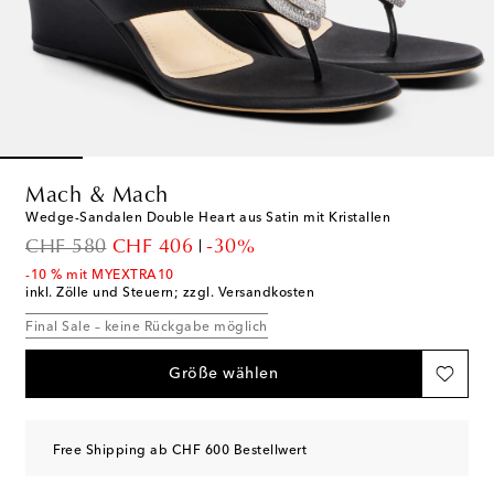
Mach & Mach
Wedge-Sandalen Double Heart aus Satin mit Kristallen
original price
discount price
CHF 580
CHF 406
-30%
-10 % mit MYEXTRA10
inkl. Zölle und Steuern; zzgl. Versandkosten
Final Sale – keine Rückgabe möglich
Größe wählen
Free Shipping ab CHF 600 Bestellwert