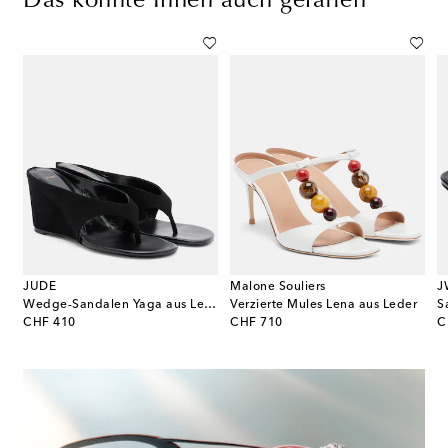
Das könnte Ihnen auch gefallen
JUDE
Malone Souliers
J
Le Cadeau 65 aus Satin
Wedge-Sandalen Yaga aus Leder
Verzierte Mules Lena aus Leder
S
original price
original price
or
CHF 410
CHF 710
C