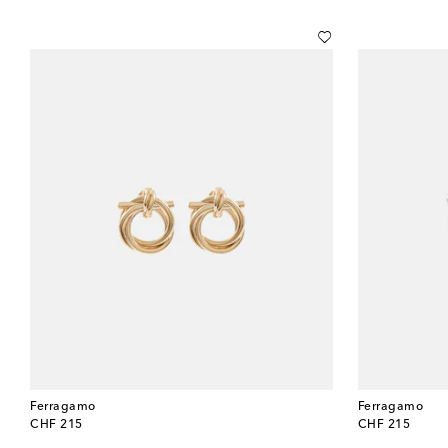
Ferragamo
Ferragamo
original price
original price
CHF 215
CHF 215