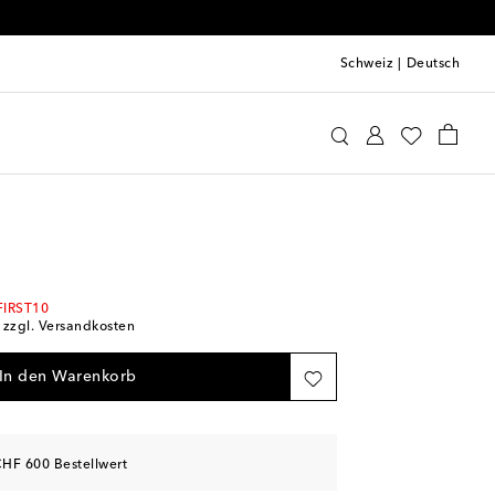
Schweiz
|
Deutsch
rragamo
Schmuck
Modeschmuck
Ohrringe
FIRST10
; zzgl. Versandkosten
In den Warenkorb
HF 600 Bestellwert