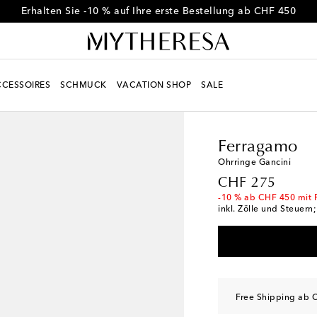
Erhalten Sie -10 % auf Ihre erste Bestellung ab CHF 450
CESSOIRES
SCHMUCK
VACATION SHOP
SALE
Women
Designer
Fe
Ferragamo
Ohrringe Gancini
original price
CHF 275
-10 % ab CHF 450 mit 
inkl. Zölle und Steuern
Free Shipping ab C