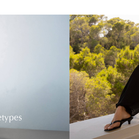
etypes