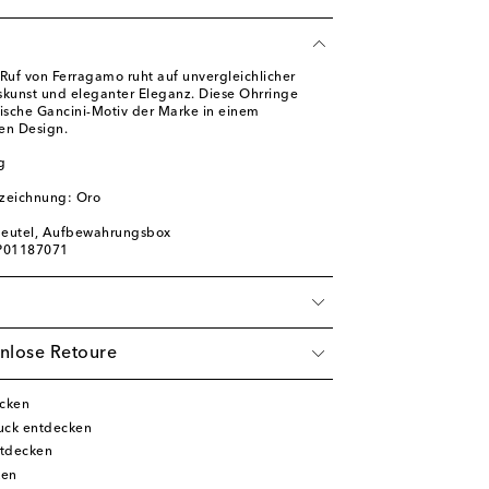
uf von Ferragamo ruht auf unvergleichlicher
skunst und eleganter Eleganz. Diese Ohrringe
tische Gancini-Motiv der Marke in einem
en Design.
g
zeichnung: Oro
bbeutel, Aufbewahrungsbox
 P01187071
nlose Retoure
cken
ck entdecken
tdecken
ken