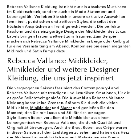
Rebecca Vallance Kleidung ist nicht nur ein absolutes Must-have
im Kleiderschrank, sondern auch ein Mode-Statement und
Lebensgefühl. Verlieben Sie sich in unsere exklusive Auswahl an
femininen, puristischen und zeitlosen Styles, die selbst den
höchsten Ansprüchen an Trend gerecht werden. Die perfekte
Passform und das einzigartige Design der Midikleider des Luxus
Labels bringen Frauen weltweit zum Träumen. Zum Beispiel
machen sich Rebecca Vallance Minikleider in Beige oder Gelb gut
für eine Veranstaltung am Abend. Kombiniere Sie einen eleganten
Midirock und Satin Pumps dazu.
Rebecca Vallance Midikleider,
Minikleider und weitere Designer
Kleidung, die uns jetzt inspiriert
Die vergangenen Saisons fasziniert das Contemporary-Label
Rebecca Vallance mit trendigen und luxuriösen Kreationen, für die
es große Beliebtheit genießt. Die Auswahl an Rebecca Vallance
Kleidung kennt keine Grenzen. Stöbern Sie durch die vielen
Midikleider,
Minikleider
und
Blazer
und genießen Sie den
Moment, den Sie mit Luxus und Stil für sich erzeugen.
Style-Ikonen lieben vor allem die Minikleider aus einem
Leinengemisch von Rebecca Vallance, die durch Qualität und
Originalität überzeugen. Auch die Braut Roben aus Crêpe waren
in dieser Saison auf den Laufstegen zu sehen und haben das Herz
der Modewelt augenblicklich erobert. Materialien wie Krepp,