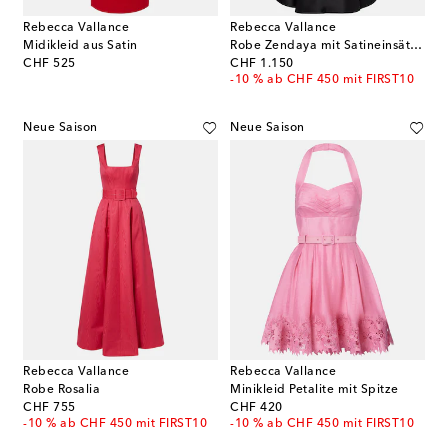
Rebecca Vallance
Rebecca Vallance
Midikleid aus Satin
Robe Zendaya mit Satineinsätzen
original price
original price
CHF 525
CHF 1.150
-10 % ab CHF 450 mit FIRST10
Neue Saison
Neue Saison
Rebecca Vallance
Rebecca Vallance
Robe Rosalia
Minikleid Petalite mit Spitze
original price
original price
CHF 755
CHF 420
-10 % ab CHF 450 mit FIRST10
-10 % ab CHF 450 mit FIRST10