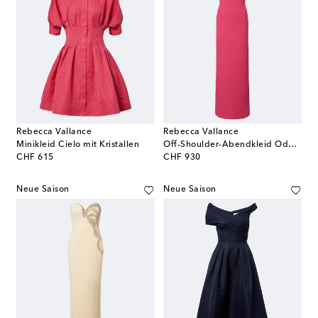
Rebecca Vallance
Rebecca Vallance
Minikleid Cielo mit Kristallen
Off-Shoulder-Abendkleid Odetta aus Crêpe, verziert
original price
original price
CHF 615
CHF 930
Neue Saison
Neue Saison