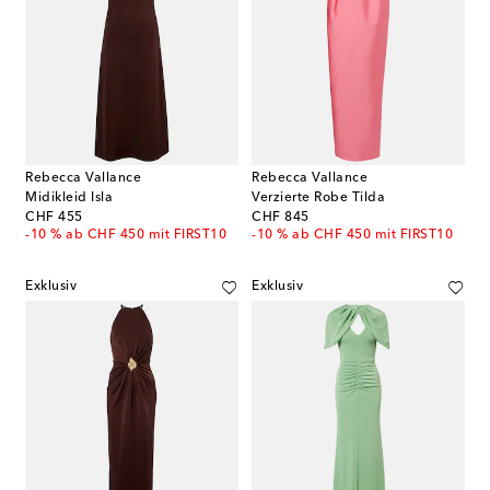
Rebecca Vallance
Rebecca Vallance
Midikleid Isla
Verzierte Robe Tilda
original price
original price
CHF 455
CHF 845
-10 % ab CHF 450 mit FIRST10
-10 % ab CHF 450 mit FIRST10
Exklusiv
Exklusiv