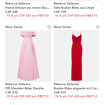
Rebecca Vallance
Rebecca Vallance
Hemd Artesan aus einem Baumwollgemisch
Edle Bustier-Robe aus Crêpe
original price
original price
CHF 245
CHF 775
-10 % ab CHF 450 mit FIRST10
-10 % ab CHF 450 mit FIRST10
Neue Saison
Neue Saison
Rebecca Vallance
Rebecca Vallance
Off-Shoulder-Robe Dianthe
Bustier-Robe elegante mit Cut-outs
original price
original price
CHF 675
CHF 675
-10 % ab CHF 450 mit FIRST10
-10 % ab CHF 450 mit FIRST10