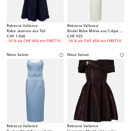
Rebecca Vallance
Rebecca Vallance
Robe Jasmine aus Tüll
Bridal Robe Melva aus Crêpe mit Kristallen
original price
original price
CHF 1.060
CHF 925
-10 % ab CHF 450 mit FIRST10
-10 % ab CHF 450 mit FIRST10
Neue Saison
Neue Saison
Rebecca Vallance
Rebecca Vallance