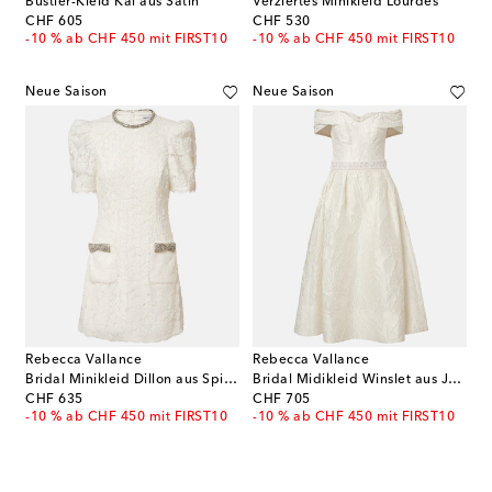
Bustier-Kleid Kai aus Satin
Verziertes Minikleid Lourdes
original price
original price
CHF 605
CHF 530
-10 % ab CHF 450 mit FIRST10
-10 % ab CHF 450 mit FIRST10
Neue Saison
Neue Saison
Rebecca Vallance
Rebecca Vallance
Bridal Minikleid Dillon aus Spitze
Bridal Midikleid Winslet aus Jacquard
original price
original price
CHF 635
CHF 705
-10 % ab CHF 450 mit FIRST10
-10 % ab CHF 450 mit FIRST10