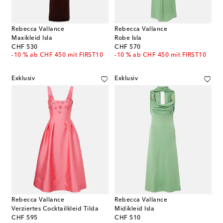
Rebecca Vallance
Rebecca Vallance
Maxikleid Isla
Robe Isla
original price
original price
CHF 530
CHF 570
-10 % ab CHF 450 mit FIRST10
-10 % ab CHF 450 mit FIRST10
Exklusiv
Exklusiv
Rebecca Vallance
Rebecca Vallance
Verziertes Cocktailkleid Tilda
Midikleid Isla
original price
original price
CHF 595
CHF 510