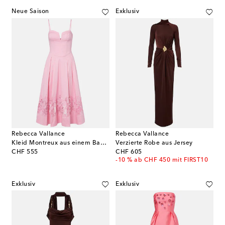
Neue Saison
Exklusiv
Rebecca Vallance
Rebecca Vallance
Kleid Montreux aus einem Baumwollgemisch
Verzierte Robe aus Jersey
original price
original price
CHF 555
CHF 605
-10 % ab CHF 450 mit FIRST10
Exklusiv
Exklusiv