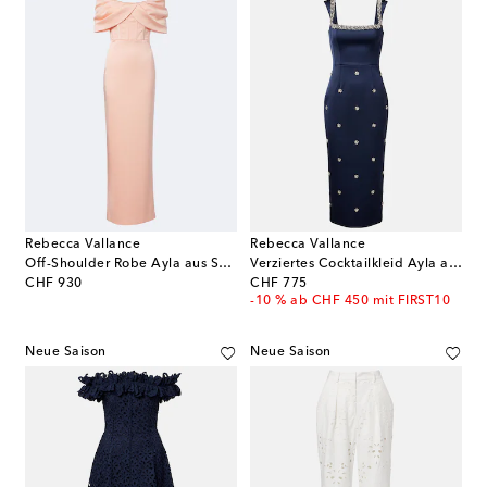
Rebecca Vallance
Rebecca Vallance
Off-Shoulder Robe Ayla aus Satin
Verziertes Cocktailkleid Ayla aus Satin
original price
original price
CHF 930
CHF 775
-10 % ab CHF 450 mit FIRST10
Neue Saison
Neue Saison