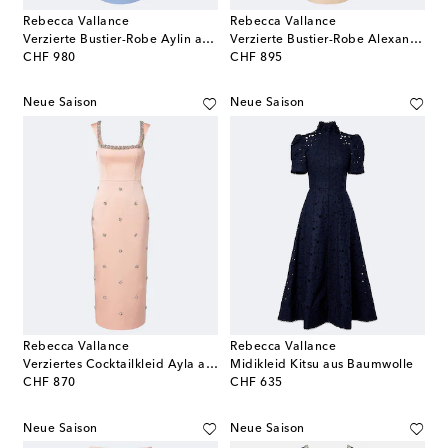
Rebecca Vallance
Rebecca Vallance
Verzierte Bustier-Robe Aylin aus Crêpe
Verzierte Bustier-Robe Alexandrite aus Crêpe
original price
original price
CHF 980
CHF 895
Neue Saison
Neue Saison
Rebecca Vallance
Rebecca Vallance
Verziertes Cocktailkleid Ayla aus Satin
Midikleid Kitsu aus Baumwolle
original price
original price
CHF 870
CHF 635
Neue Saison
Neue Saison