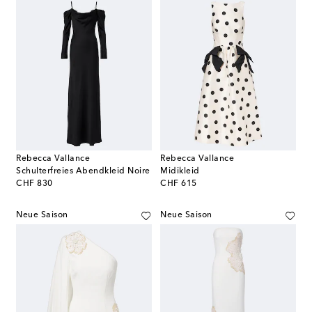
Rebecca Vallance
Rebecca Vallance
Schulterfreies Abendkleid Noire
Midikleid
original price
original price
CHF 830
CHF 615
Neue Saison
Neue Saison