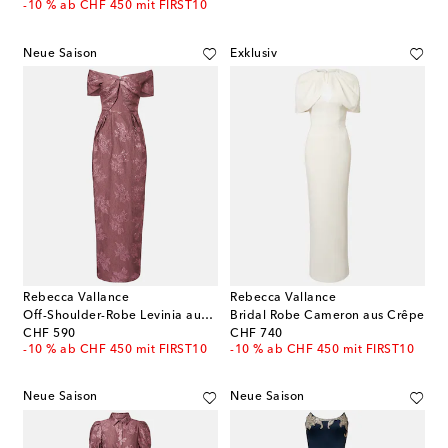
-10 % ab CHF 450 mit FIRST10
Neue Saison
Exklusiv
Rebecca Vallance
Rebecca Vallance
Off-Shoulder-Robe Levinia aus Brokat
Bridal Robe Cameron aus Crêpe
original price
original price
CHF 590
CHF 740
-10 % ab CHF 450 mit FIRST10
-10 % ab CHF 450 mit FIRST10
Neue Saison
Neue Saison