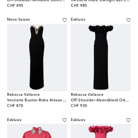
Off-Shoulder Minikleid Odetta aus Crêpe, verziert
Verzierte Robe Starlight aus Crêpe
original price
original price
CHF 495
CHF 985
Neue Saison
Exklusiv
Rebecca Vallance
Rebecca Vallance
Verzierte Bustier-Robe Alexandrite aus Crêpe
Off-Shoulder-Abendkleid Odetta aus Crêpe, verziert
original price
original price
CHF 870
CHF 930
Exklusiv
Exklusiv