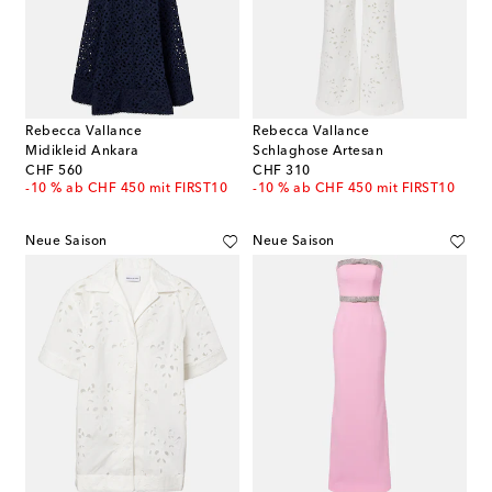
Rebecca Vallance
Rebecca Vallance
Midikleid Ankara
Schlaghose Artesan
original price
original price
CHF 560
CHF 310
-10 % ab CHF 450 mit FIRST10
-10 % ab CHF 450 mit FIRST10
Neue Saison
Neue Saison