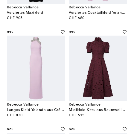
Rebecca Vallance
Rebecca Vallance
Verziertes Maxikleid
Verziertes Cocktailkleid Yolanda aus Crêpe
original price
original price
CHF 905
CHF 680
neu
neu
Rebecca Vallance
Rebecca Vallance
Langes Kleid Yolanda aus Crêpe mit Verzierungen
Midikleid Kitsu aus Baumwolle und Guipure-Spitze
original price
original price
CHF 830
CHF 615
neu
neu