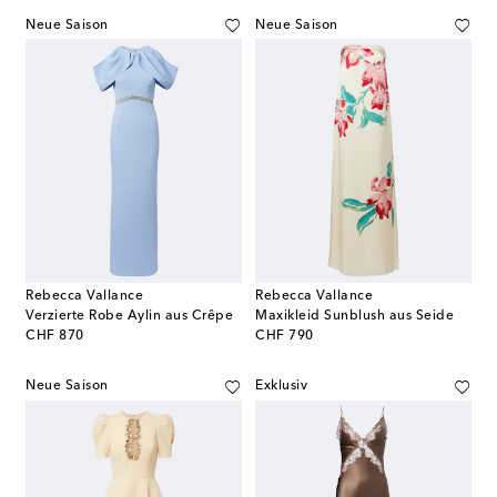
Neue Saison
Neue Saison
Rebecca Vallance
Rebecca Vallance
Verzierte Robe Aylin aus Crêpe
Maxikleid Sunblush aus Seide
original price
original price
CHF 870
CHF 790
Neue Saison
Exklusiv