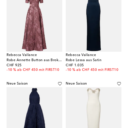
Rebecca Vallance
Rebecca Vallance
Robe Annette Button aus Brokat mit Gürtel
Robe Lessa aus Satin
original price
original price
CHF 925
CHF 1.035
-10 % ab CHF 450 mit FIRST10
-10 % ab CHF 450 mit FIRST10
Neue Saison
Neue Saison