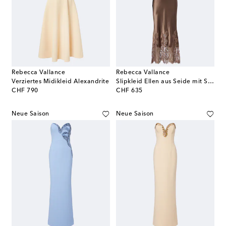
Rebecca Vallance
Rebecca Vallance
Verziertes Midikleid Alexandrite
Slipkleid Ellen aus Seide mit Spitze
original price
original price
CHF 790
CHF 635
Neue Saison
Neue Saison