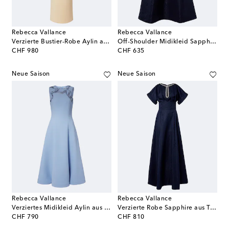
Rebecca Vallance
Rebecca Vallance
Verzierte Bustier-Robe Aylin aus Crêpe
Off-Shoulder Midikleid Sapphire
original price
original price
CHF 980
CHF 635
Neue Saison
Neue Saison
Rebecca Vallance
Rebecca Vallance
Verziertes Midikleid Aylin aus Crêpe
Verzierte Robe Sapphire aus Taft
original price
original price
CHF 790
CHF 810