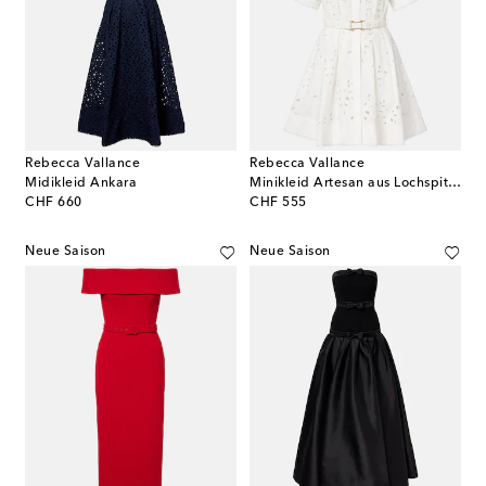
Rebecca Vallance
Rebecca Vallance
Midikleid Ankara
Minikleid Artesan aus Lochspitze
original price
original price
CHF 660
CHF 555
Neue Saison
Neue Saison