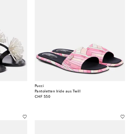
Pucci
Pantoletten Iride aus Twill
original price
CHF 550