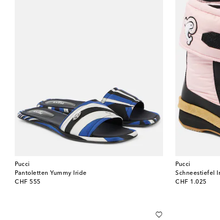
Pucci
Pucci
Pantoletten Yummy Iride
Schneestiefel I
original price
original price
CHF 555
CHF 1.025