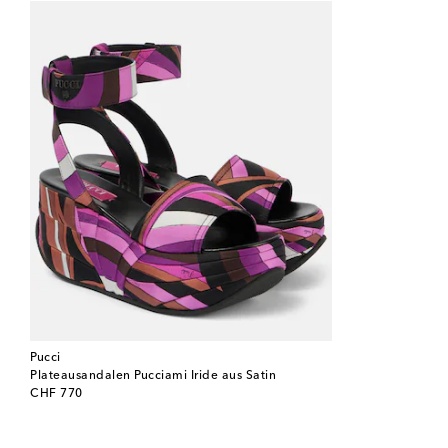
Pucci
Plateausandalen Pucciami Iride aus Satin
original price
CHF 770