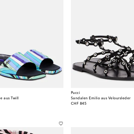
Pucci
de aus Twill
Sandalen Emilio aus Veloursleder
original price
CHF 845