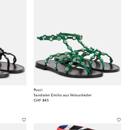
Pucci
Sandalen Emilio aus Veloursleder
original price
CHF 845