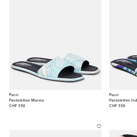
Pucci
Pucci
Pantoletten Marmo
Pantoletten Iri
original price
original price
CHF 550
CHF 550