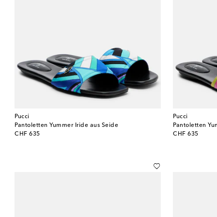
Pucci
Pucci
Pantoletten Yummer Iride aus Seide
Pantoletten Yu
original price
original price
CHF 635
CHF 635