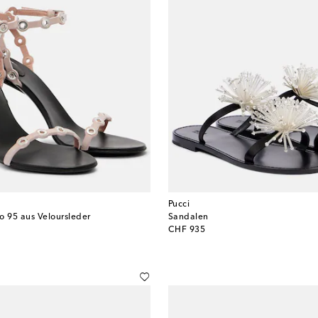
Pucci
o 95 aus Veloursleder
Sandalen
original price
CHF 935