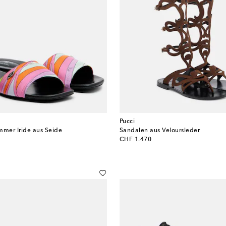
Pucci
mmer Iride aus Seide
Sandalen aus Veloursleder
original price
CHF 1.470