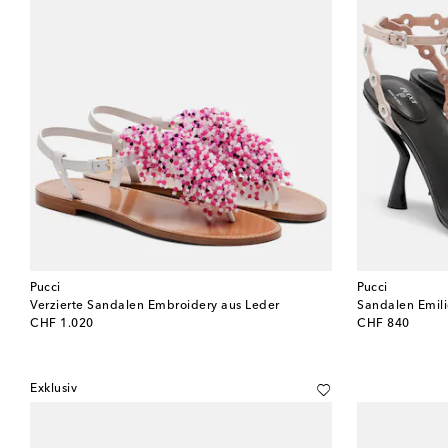
Pucci
Pucci
Verzierte Sandalen Embroidery aus Leder
Sandalen Emili
original price
original price
CHF 1.020
CHF 840
Exklusiv