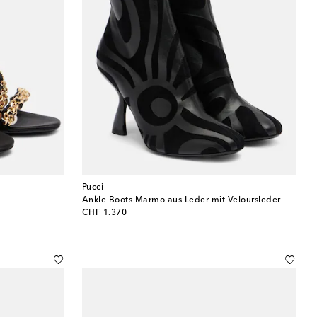
Pucci
Ankle Boots Marmo aus Leder mit Veloursleder
original price
CHF 1.370