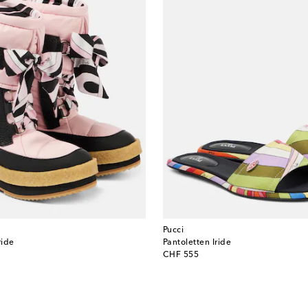
Pucci
ride
Pantoletten Iride
original price
CHF 555