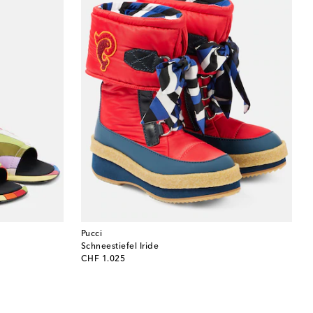
Pucci
Schneestiefel Iride
original price
CHF 1.025