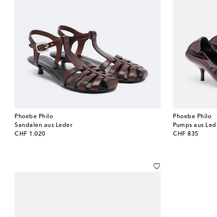
Phoebe Philo
Phoebe Philo
Sandalen aus Leder
Pumps aus Led
original price
original price
CHF 1.020
CHF 835