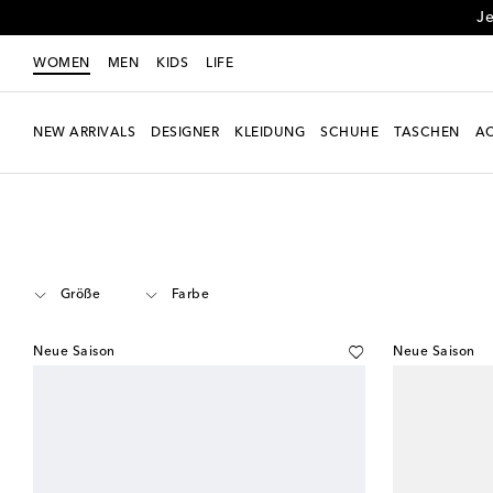
Je
WOMEN
MEN
KIDS
LIFE
NEW ARRIVALS
DESIGNER
KLEIDUNG
SCHUHE
TASCHEN
AC
Women
Designer
Phoebe Philo
Schuhe
Kittenheels
Größe
Farbe
Neue Saison
Neue Saison