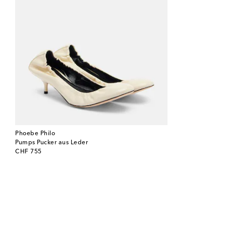
Phoebe Philo
Pumps Pucker aus Leder
original price
CHF 755