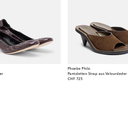
Phoebe Philo
er
Pantoletten Strap aus Veloursleder
original price
CHF 725