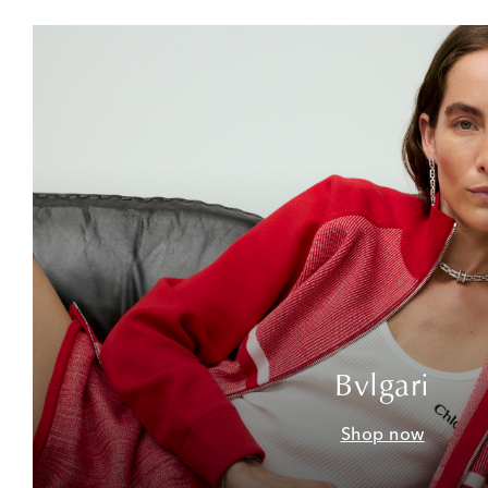
Bvlgari
Shop now