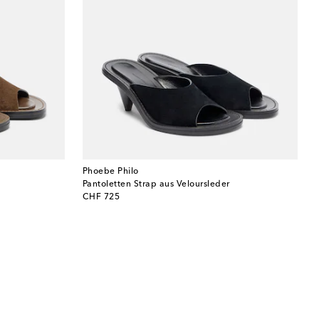
Phoebe Philo
Pantoletten Strap aus Veloursleder
original price
CHF 725