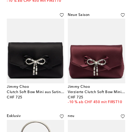
-10 % ab CHF 450 mit FIRST10
Neue Saison
Jimmy Choo
Jimmy Choo
Clutch Soft Bow Mini aus Satin mit Kristallen
Verzierte Clutch Soft Bow Mini aus Satin
original price
original price
CHF 725
CHF 725
-10 % ab CHF 450 mit FIRST10
Exklusiv
neu