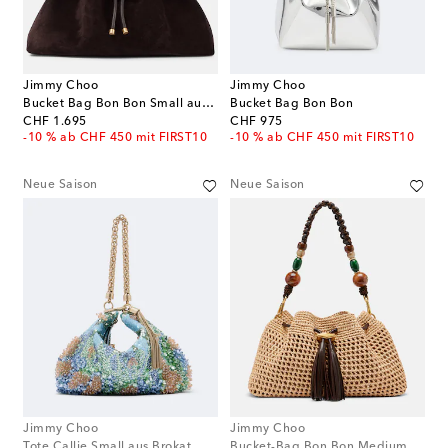
Jimmy Choo
Jimmy Choo
Bucket Bag Bon Bon Small aus Veloursleder
Bucket Bag Bon Bon
original price
original price
CHF 1.695
CHF 975
-10 % ab CHF 450 mit FIRST10
-10 % ab CHF 450 mit FIRST10
Neue Saison
Neue Saison
Jimmy Choo
Jimmy Choo
Tote Callie Small aus Brokat
Bucket-Bag Bon Bon Medium aus Raffiabast mit Perlen