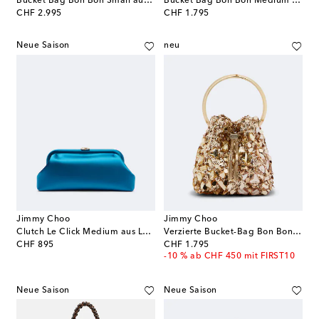
Bucket Bag Bon Bon Small aus Lurex®
Bucket Bag Bon Bon Medium mit Leder
original price
original price
CHF 2.995
CHF 1.795
Neue Saison
neu
Jimmy Choo
Jimmy Choo
Clutch Le Click Medium aus Leder
Verzierte Bucket-Bag Bon Bon Small
original price
original price
CHF 895
CHF 1.795
-10 % ab CHF 450 mit FIRST10
Neue Saison
Neue Saison