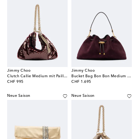
Jimmy Choo
Jimmy Choo
Clutch Callie Medium mit Pailletten
Bucket Bag Bon Bon Medium aus Veloursleder
original price
original price
CHF 995
CHF 1.695
Neue Saison
Neue Saison