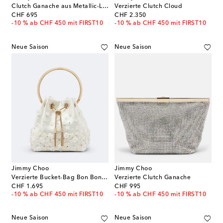
Clutch Ganache aus Metallic-Leder
Verzierte Clutch Cloud
original price
original price
CHF 695
CHF 2.350
-10 % ab CHF 450 mit FIRST10
-10 % ab CHF 450 mit FIRST10
Neue Saison
Neue Saison
Jimmy Choo
Jimmy Choo
Verzierte Bucket-Bag Bon Bon Small aus Satin
Verzierte Clutch Ganache
original price
original price
CHF 1.695
CHF 995
-10 % ab CHF 450 mit FIRST10
-10 % ab CHF 450 mit FIRST10
Neue Saison
Neue Saison