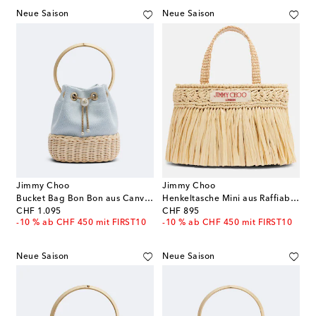
Neue Saison
Neue Saison
Jimmy Choo
Jimmy Choo
Bucket Bag Bon Bon aus Canvas mit Zierperlen
Henkeltasche Mini aus Raffiabast
original price
original price
CHF 1.095
CHF 895
-10 % ab CHF 450 mit FIRST10
-10 % ab CHF 450 mit FIRST10
Neue Saison
Neue Saison