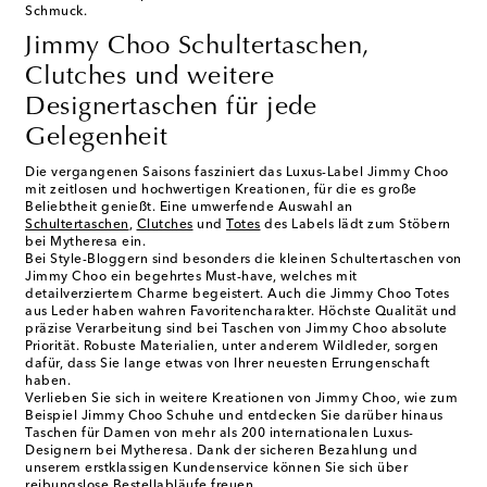
Schmuck.
Jimmy Choo Schultertaschen,
Clutches und weitere
Designertaschen für jede
Gelegenheit
Die vergangenen Saisons fasziniert das Luxus-Label Jimmy Choo
mit zeitlosen und hochwertigen Kreationen, für die es große
Beliebtheit genießt. Eine umwerfende Auswahl an
Schultertaschen
,
Clutches
und
Totes
des Labels lädt zum Stöbern
bei Mytheresa ein.
Bei Style-Bloggern sind besonders die kleinen Schultertaschen von
Jimmy Choo ein begehrtes Must-have, welches mit
detailverziertem Charme begeistert. Auch die Jimmy Choo Totes
aus Leder haben wahren Favoritencharakter. Höchste Qualität und
präzise Verarbeitung sind bei Taschen von Jimmy Choo absolute
Priorität. Robuste Materialien, unter anderem Wildleder, sorgen
dafür, dass Sie lange etwas von Ihrer neuesten Errungenschaft
haben.
Verlieben Sie sich in weitere Kreationen von Jimmy Choo, wie zum
Beispiel Jimmy Choo Schuhe und entdecken Sie darüber hinaus
Taschen für Damen von mehr als 200 internationalen Luxus-
Designern bei Mytheresa. Dank der sicheren Bezahlung und
unserem erstklassigen Kundenservice können Sie sich über
reibungslose Bestellabläufe freuen.