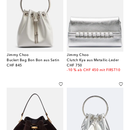
Jimmy Choo
Jimmy Choo
Bucket Bag Bon Bon aus Satin
Clutch Kya aus Metallic-Leder
original price
original price
CHF 845
CHF 750
-10 % ab CHF 450 mit FIRST10