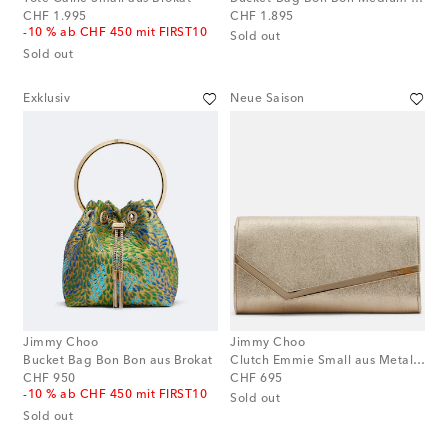
original price
original price
CHF 1.995
CHF 1.895
-10 % ab CHF 450 mit FIRST10
Sold out
Sold out
Exklusiv
Neue Saison
Jimmy Choo
Jimmy Choo
Bucket Bag Bon Bon aus Brokat
Clutch Emmie Small aus Metallic-Leder
original price
original price
CHF 950
CHF 695
-10 % ab CHF 450 mit FIRST10
Sold out
Sold out