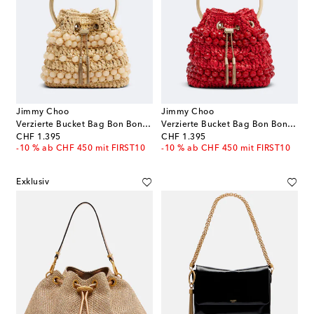
Jimmy Choo
Jimmy Choo
Verzierte Bucket Bag Bon Bon Small aus Raffiabast
Verzierte Bucket Bag Bon Bon Small aus Raffiabast
original price
original price
CHF 1.395
CHF 1.395
-10 % ab CHF 450 mit FIRST10
-10 % ab CHF 450 mit FIRST10
Exklusiv