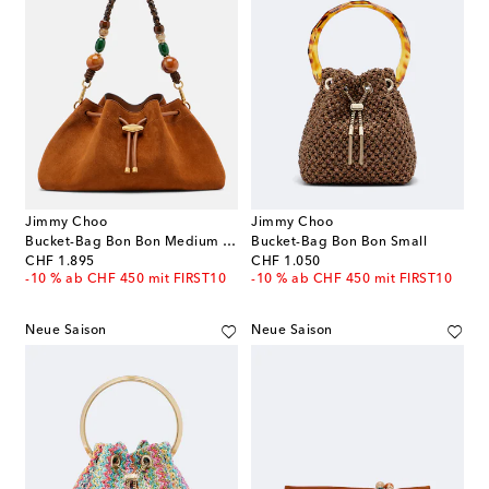
Jimmy Choo
Jimmy Choo
Bucket-Bag Bon Bon Medium aus Veloursleder
Bucket-Bag Bon Bon Small
original price
original price
CHF 1.895
CHF 1.050
-10 % ab CHF 450 mit FIRST10
-10 % ab CHF 450 mit FIRST10
Neue Saison
Neue Saison