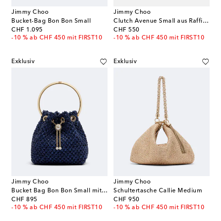
Jimmy Choo
Jimmy Choo
Bucket-Bag Bon Bon Small
Clutch Avenue Small aus Raffiabast mit Leder
original price
original price
CHF 1.095
CHF 550
-10 % ab CHF 450 mit FIRST10
-10 % ab CHF 450 mit FIRST10
Exklusiv
Exklusiv
Jimmy Choo
Jimmy Choo
Bucket Bag Bon Bon Small mit Zierperlen
Schultertasche Callie Medium
original price
original price
CHF 895
CHF 950
-10 % ab CHF 450 mit FIRST10
-10 % ab CHF 450 mit FIRST10