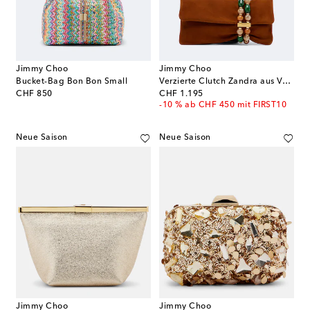
Jimmy Choo
Jimmy Choo
Bucket-Bag Bon Bon Small
Verzierte Clutch Zandra aus Veloursleder
original price
original price
CHF 850
CHF 1.195
-10 % ab CHF 450 mit FIRST10
Neue Saison
Neue Saison
Jimmy Choo
Jimmy Choo