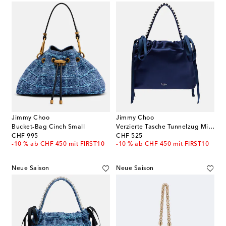
Jimmy Choo
Jimmy Choo
Bucket-Bag Cinch Small
Verzierte Tasche Tunnelzug Mini aus Satin
original price
original price
CHF 995
CHF 525
-10 % ab CHF 450 mit FIRST10
-10 % ab CHF 450 mit FIRST10
Neue Saison
Neue Saison