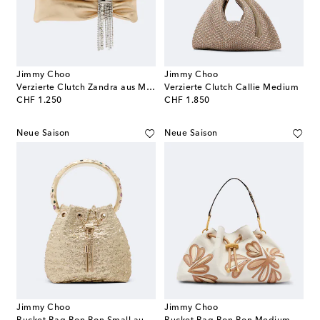
Jimmy Choo
Jimmy Choo
Verzierte Clutch Zandra aus Metallic-Leder
Verzierte Clutch Callie Medium
original price
original price
CHF 1.250
CHF 1.850
Neue Saison
Neue Saison
Jimmy Choo
Jimmy Choo