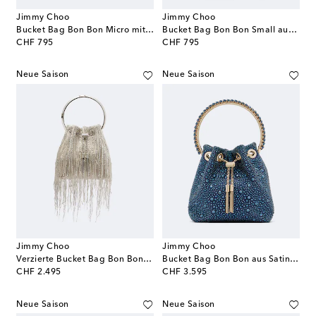
Jimmy Choo
Jimmy Choo
Bucket Bag Bon Bon Micro mit Pailletten
Bucket Bag Bon Bon Small aus Veloursleder
original price
original price
CHF 795
CHF 795
Neue Saison
Neue Saison
Jimmy Choo
Jimmy Choo
Verzierte Bucket Bag Bon Bon aus Satin
Bucket Bag Bon Bon aus Satin mit Kristallen
original price
original price
CHF 2.495
CHF 3.595
Neue Saison
Neue Saison