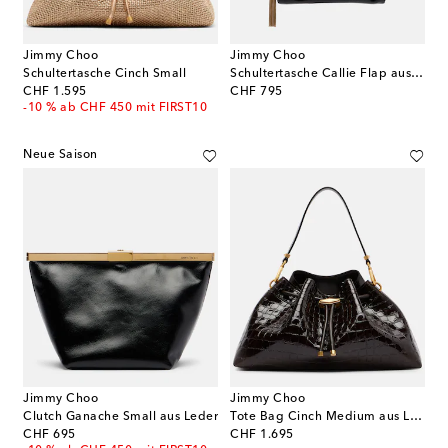
Jimmy Choo
Jimmy Choo
Schultertasche Cinch Small
Schultertasche Callie Flap aus Leder
original price
original price
CHF 1.595
CHF 795
-10 % ab CHF 450 mit FIRST10
Neue Saison
Jimmy Choo
Jimmy Choo
Clutch Ganache Small aus Leder
Tote Bag Cinch Medium aus Leder
original price
original price
CHF 695
CHF 1.695