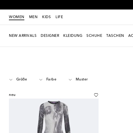
WOMEN
MEN
KIDS
LIFE
NEW ARRIVALS
DESIGNER
KLEIDUNG
SCHUHE
TASCHEN
AC
Women
Designer
Jean Paul Gaultier
Kleidung
Kleider
Maxikleid
Größe
Farbe
Muster
neu