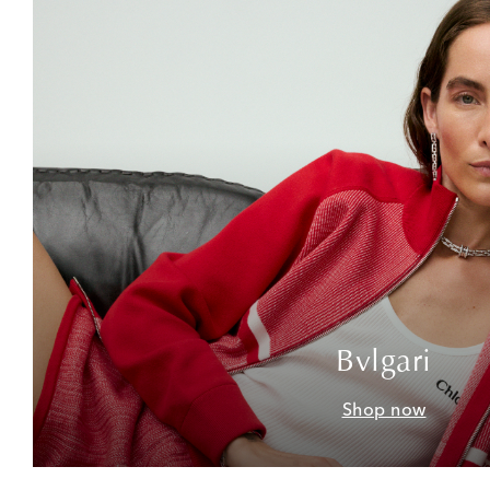
Bvlgari
Shop now