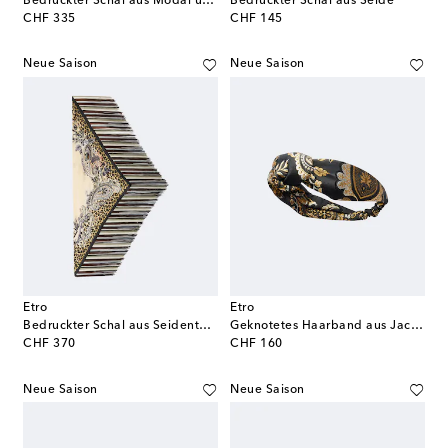
Bedruckter Schal aus Modal und Cashmere
Bedruckter Schal aus Seide
original price
original price
CHF 335
CHF 145
Neue Saison
Neue Saison
Etro
Etro
Bedruckter Schal aus Seidentwill
Geknotetes Haarband aus Jacquard
original price
original price
CHF 370
CHF 160
Neue Saison
Neue Saison