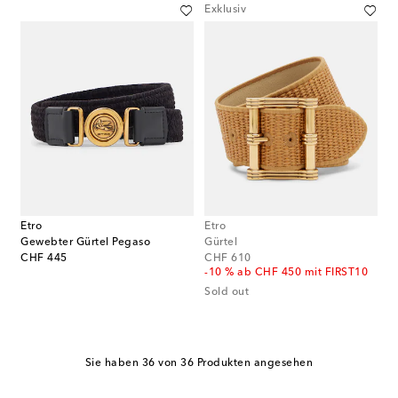
Exklusiv
Etro
Etro
Gewebter Gürtel Pegaso
Gürtel
original price
original price
CHF 445
CHF 610
-10 % ab CHF 450 mit FIRST10
Sold out
Sie haben 36 von 36 Produkten angesehen