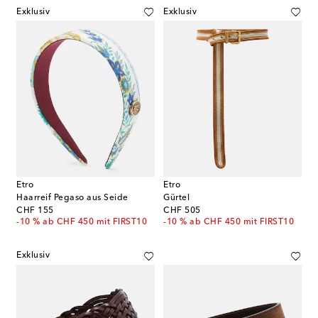
Exklusiv
Exklusiv
Etro
Etro
Haarreif Pegaso aus Seide
Gürtel
original price
original price
CHF 155
CHF 505
-10 % ab CHF 450 mit FIRST10
-10 % ab CHF 450 mit FIRST10
Exklusiv