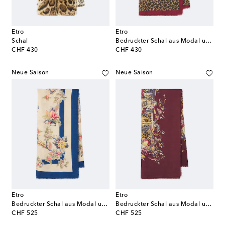
Etro
Etro
Schal
Bedruckter Schal aus Modal und Cashmere
original price
original price
CHF 430
CHF 430
Neue Saison
Neue Saison
Etro
Etro
Bedruckter Schal aus Modal und Cashmere
Bedruckter Schal aus Modal und Cashmere
original price
original price
CHF 525
CHF 525