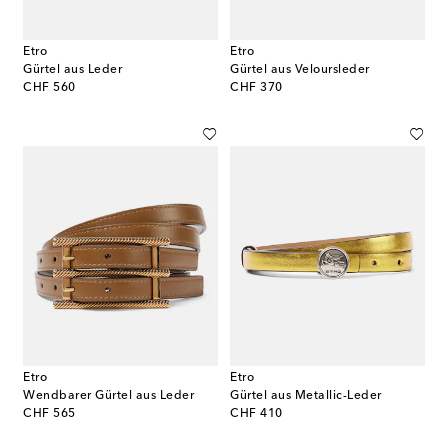
Etro
Etro
Gürtel aus Leder
Gürtel aus Veloursleder
original price
original price
CHF 560
CHF 370
Etro
Etro
Wendbarer Gürtel aus Leder
Gürtel aus Metallic-Leder
original price
original price
CHF 565
CHF 410