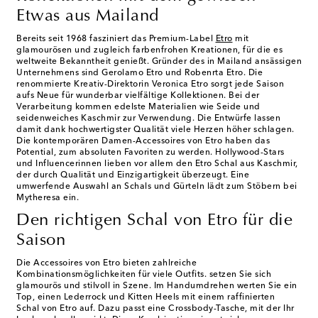
Etwas aus Mailand
Bereits seit 1968 fasziniert das Premium-Label
Etro
mit
glamourösen und zugleich farbenfrohen Kreationen, für die es
weltweite Bekanntheit genießt. Gründer des in Mailand ansässigen
Unternehmens sind Gerolamo Etro und Robenrta Etro. Die
renommierte Kreativ-Direktorin Veronica Etro sorgt jede Saison
aufs Neue für wunderbar vielfältige Kollektionen. Bei der
Verarbeitung kommen edelste Materialien wie Seide und
seidenweiches Kaschmir zur Verwendung. Die Entwürfe lassen
damit dank hochwertigster Qualität viele Herzen höher schlagen.
Die kontemporären Damen-Accessoires von Etro haben das
Potential, zum absoluten Favoriten zu werden. Hollywood-Stars
und Influencerinnen lieben vor allem den Etro Schal aus Kaschmir,
der durch Qualität und Einzigartigkeit überzeugt. Eine
umwerfende Auswahl an Schals und Gürteln lädt zum Stöbern bei
Mytheresa ein.
Den richtigen Schal von Etro für die
Saison
Die Accessoires von Etro bieten zahlreiche
Kombinationsmöglichkeiten für viele Outfits. setzen Sie sich
glamourös und stilvoll in Szene. Im Handumdrehen werten Sie ein
Top, einen Lederrock und Kitten Heels mit einem raffinierten
Schal von Etro auf. Dazu passt eine Crossbody-Tasche, mit der Ihr