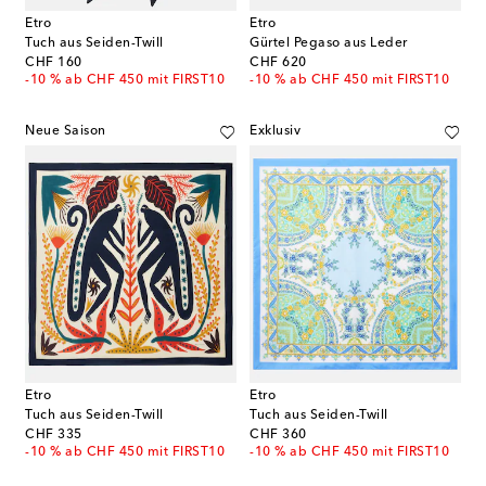
Etro
Etro
Tuch aus Seiden-Twill
Gürtel Pegaso aus Leder
original price
original price
CHF 160
CHF 620
-10 % ab CHF 450 mit FIRST10
-10 % ab CHF 450 mit FIRST10
Neue Saison
Exklusiv
Etro
Etro
Tuch aus Seiden-Twill
Tuch aus Seiden-Twill
original price
original price
CHF 335
CHF 360
-10 % ab CHF 450 mit FIRST10
-10 % ab CHF 450 mit FIRST10