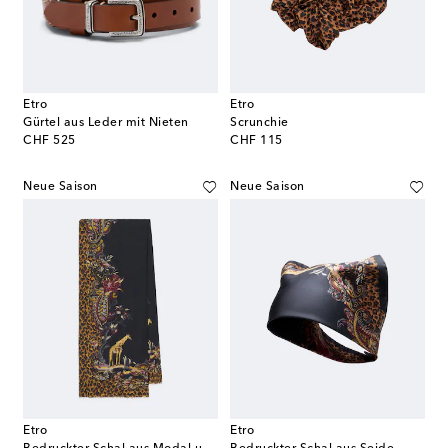
Etro
Etro
Gürtel aus Leder mit Nieten
Scrunchie
original price
original price
CHF 525
CHF 115
Neue Saison
Neue Saison
Etro
Etro