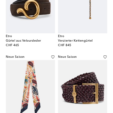
Etro
Etro
Gürtel aus Veloursleder
Verzierter Kettengürtel
original price
original price
CHF 465
CHF 845
Neue Saison
Neue Saison