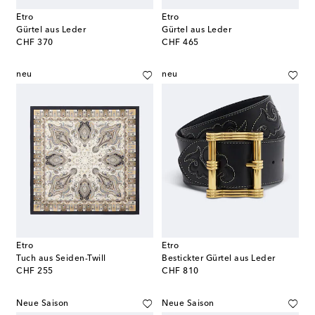
Etro
Etro
Gürtel aus Leder
Gürtel aus Leder
original price
original price
CHF 370
CHF 465
neu
neu
Etro
Etro
Tuch aus Seiden-Twill
Bestickter Gürtel aus Leder
original price
original price
CHF 255
CHF 810
Neue Saison
Neue Saison