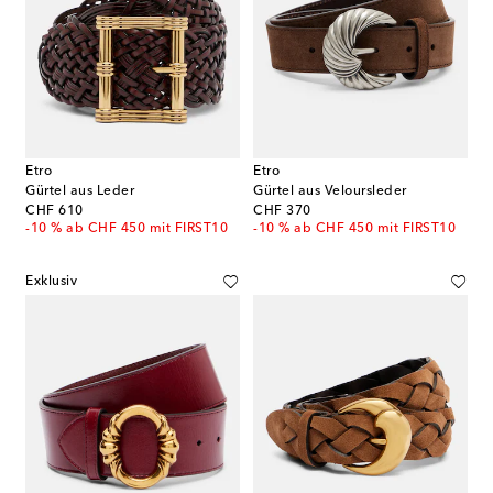
Etro
Etro
Gürtel aus Leder
Gürtel aus Veloursleder
original price
original price
CHF 610
CHF 370
-10 % ab CHF 450 mit FIRST10
-10 % ab CHF 450 mit FIRST10
Exklusiv