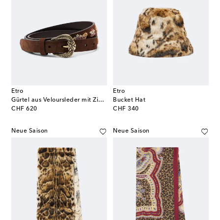
Etro
Etro
Gürtel aus Veloursleder mit Zierperlen
Bucket Hat
original price
original price
CHF 620
CHF 340
Neue Saison
Neue Saison