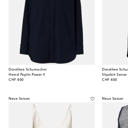
Dorothee Schumacher
Dorothee Sch
Hemd Poplin Power II
Slipskirt Sense
original price
original price
CHF 400
CHF 400
Neue Saison
Neue Saison