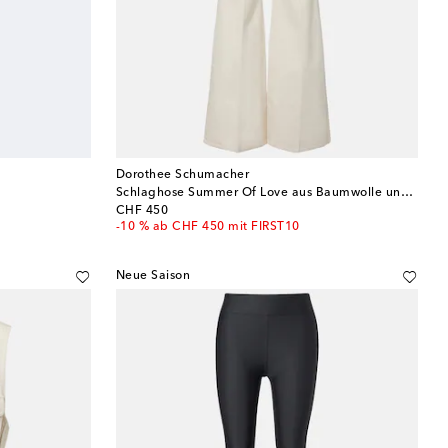
Dorothee Schumacher
Schlaghose Summer Of Love aus Baumwolle und Leinen
original price
CHF 450
-10 % ab CHF 450 mit FIRST10
Neue Saison