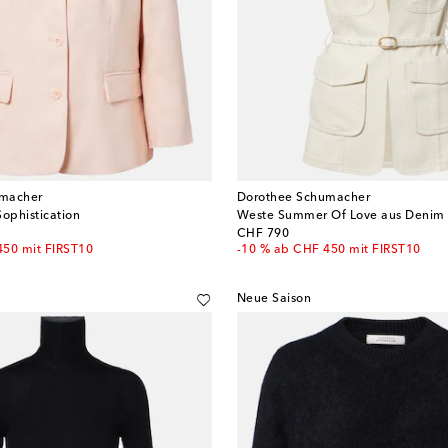
umacher
Dorothee Schumacher
Sophistication
Weste Summer Of Love aus Denim
original price
CHF 790
450 mit FIRST10
-10 % ab CHF 450 mit FIRST10
Neue Saison