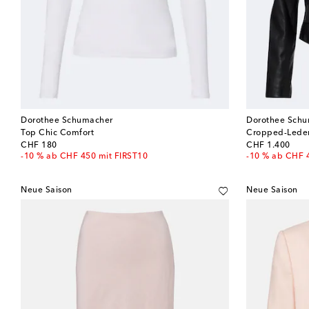
Dorothee Schumacher
Dorothee Sch
Top Chic Comfort
Cropped-Leder
original price
original price
CHF 180
CHF 1.400
-10 % ab CHF 450 mit FIRST10
-10 % ab CHF 
Neue Saison
Neue Saison