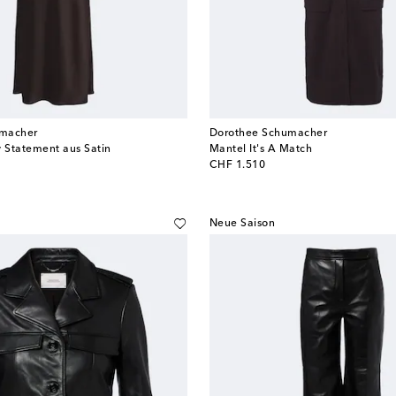
umacher
Dorothee Schumacher
y Statement aus Satin
Mantel It's A Match
original price
CHF 1.510
Neue Saison