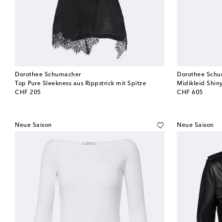
Dorothee Schumacher
Dorothee Sch
Top Pure Sleekness aus Rippstrick mit Spitze
Midikleid Shin
original price
original price
CHF 205
CHF 605
Neue Saison
Neue Saison