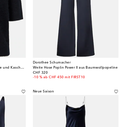
Dorothee Schumacher
Pullover Fluffy Statements aus Wolle und Kaschmir
Weite Hose Poplin Power II aus Baumwollpopeline
original price
CHF 320
-10 % ab CHF 450 mit FIRST10
Neue Saison