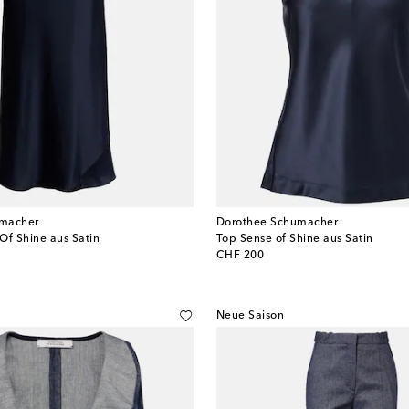
umacher
Dorothee Schumacher
 Of Shine aus Satin
Top Sense of Shine aus Satin
original price
CHF 200
Neue Saison