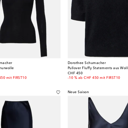
umacher
Dorothee Schumacher
churwolle
original price
CHF 450
450 mit FIRST10
-10 % ab CHF 450 mit FIRST10
Neue Saison