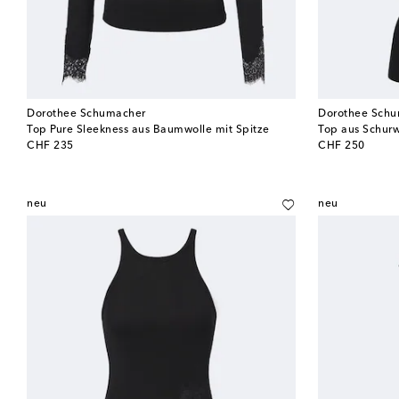
Dorothee Schumacher
Dorothee Sch
Top Pure Sleekness aus Baumwolle mit Spitze
Top aus Schurw
original price
original price
CHF 235
CHF 250
neu
neu