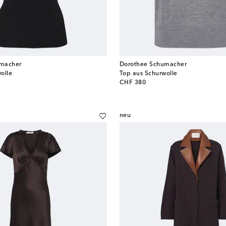
umacher
Dorothee Schumacher
olle
Top aus Schurwolle
original price
CHF 380
neu