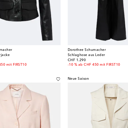
umacher
Dorothee Schumacher
jacke
Schlaghose aus Leder
original price
CHF 1.290
450 mit FIRST10
-10 % ab CHF 450 mit FIRST10
Neue Saison