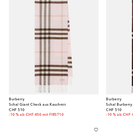
Burberry
Burberry
Schal Giant Check aus Kaschmir
Schal Burberry
original price
original price
CHF 510
CHF 510
-10 % ab CHF 450 mit FIRST10
-10 % ab CHF 