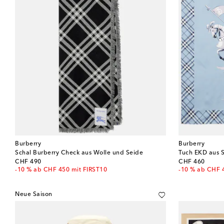
Burberry
Burberry
Schal Burberry Check aus Wolle und Seide
Tuch EKD aus S
original price
original price
CHF 490
CHF 460
-10 % ab CHF 450 mit FIRST10
-10 % ab CHF 
Neue Saison