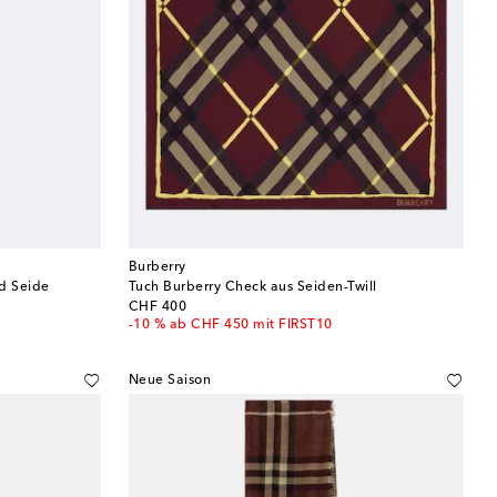
Burberry
d Seide
Tuch Burberry Check aus Seiden-Twill
original price
CHF 400
-10 % ab CHF 450 mit FIRST10
Neue Saison