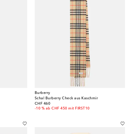
Burberry
Schal Burberry Check aus Kaschmir
original price
CHF 460
-10 % ab CHF 450 mit FIRST10