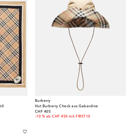
Burberry
ill
Hut Burberry Check aus Gabardine
original price
CHF 405
-10 % ab CHF 450 mit FIRST10