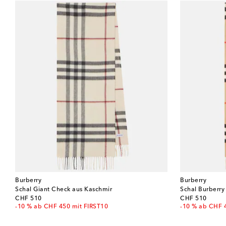
Burberry
Burberry
Schal Giant Check aus Kaschmir
Schal Burberry
original price
original price
CHF 510
CHF 510
-10 % ab CHF 450 mit FIRST10
-10 % ab CHF 