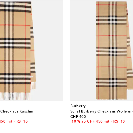
Burberry
 Check aus Kaschmir
Schal Burberry Check aus Wolle un
original price
CHF 400
450 mit FIRST10
-10 % ab CHF 450 mit FIRST10