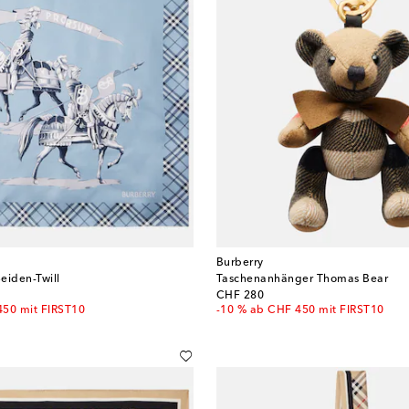
Burberry
eiden-Twill
Taschenanhänger Thomas Bear
original price
CHF 280
450 mit FIRST10
-10 % ab CHF 450 mit FIRST10