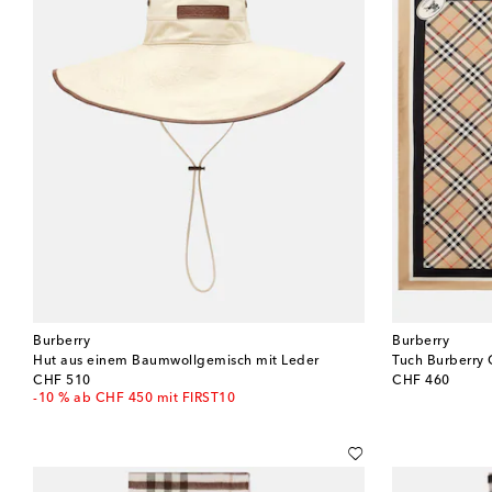
Burberry
Burberry
Hut aus einem Baumwollgemisch mit Leder
Tuch Burberry 
original price
original price
CHF 510
CHF 460
-10 % ab CHF 450 mit FIRST10