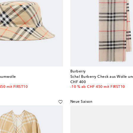
Burberry
aumwolle
Schal Burberry Check aus Wolle un
original price
CHF 400
450 mit FIRST10
-10 % ab CHF 450 mit FIRST10
Neue Saison