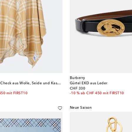
Burberry
Cape Burberry Check aus Wolle, Seide und Kaschmir
Gürtel EKD aus Leder
original price
CHF 330
450 mit FIRST10
-10 % ab CHF 450 mit FIRST10
Neue Saison