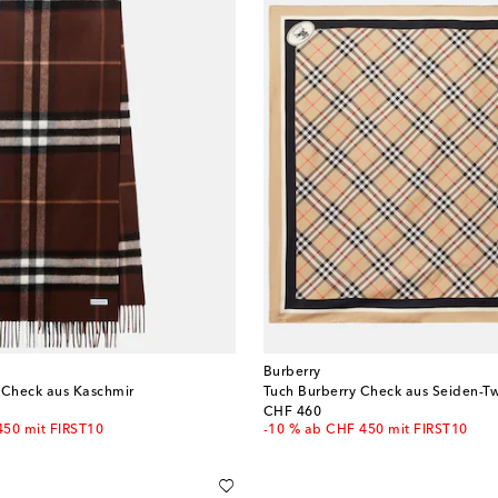
Burberry
 Check aus Kaschmir
Tuch Burberry Check aus Seiden-Tw
original price
CHF 460
450 mit FIRST10
-10 % ab CHF 450 mit FIRST10