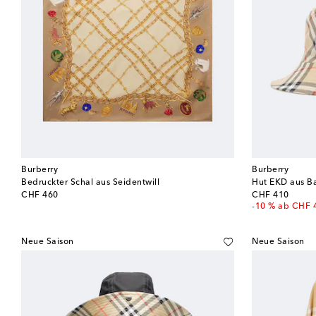
Burberry
Burberry
Bedruckter Schal aus Seidentwill
Hut EKD aus B
original price
original price
CHF 460
CHF 410
-10 % ab CHF 
Neue Saison
Neue Saison