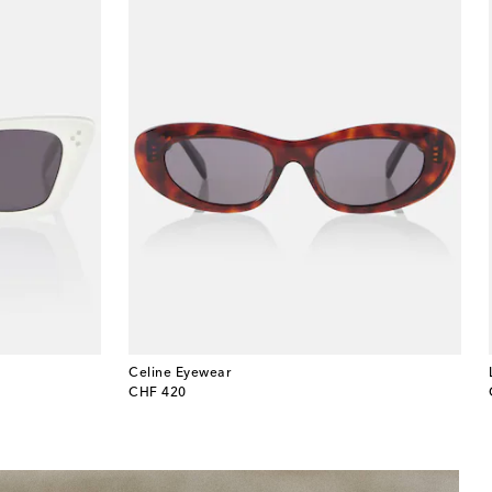
Celine Eyewear
original price
CHF 420