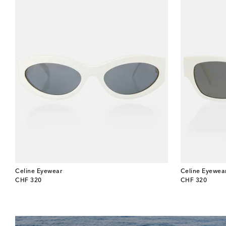
Celine Eyewear
Celine Eyewea
original price
original price
CHF 320
CHF 320