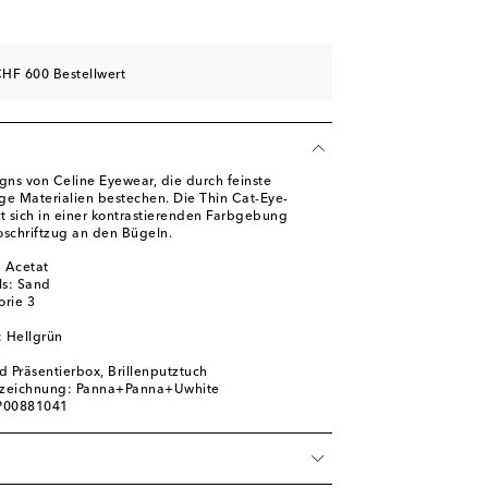
HF 600 Bestellwert
gns von Celine Eyewear, die durch feinste
ge Materialien bestechen. Die Thin Cat-Eye-
rt sich in einer kontrastierenden Farbgebung
schriftzug an den Bügeln.
 Acetat
ls: Sand
orie 3
: Hellgrün
nd Präsentierbox, Brillenputztuch
ezeichnung: Panna+Panna+Uwhite
 P00881041