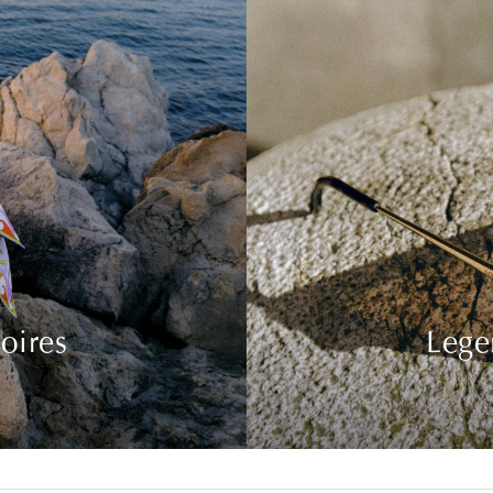
oires
Lege