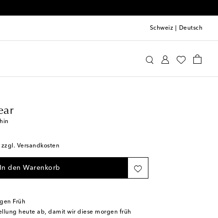
Schweiz
|
Deutsch
line Eyewear
Accessoires
Sonnenbrillen
ear
hin
; zzgl. Versandkosten
In den Warenkorb
rgen Früh
tellung heute ab, damit wir diese morgen früh