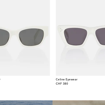
r
Celine Eyewear
original price
CHF 380