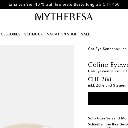
Erhalten Sie -10 % auf Ihre erste Bestellung ab CHF 450
CESSOIRES
SCHMUCK
VACATION SHOP
SALE
Women
Designer
Ce
Cat-Eye-Sonnenbrillen
Celine Eyew
Cat-Eye-Sonnenbrille T
original price
CHF 288
inkl. Zölle und Steuern
Sofortiger Versand Mo
Schließen Sie Ihre Bes