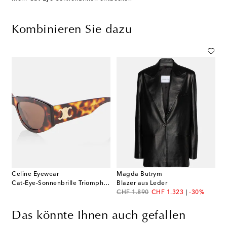
Kombinieren Sie dazu
Celine Eyewear
Magda Butrym
Cat-Eye-Sonnenbrille Triomphe 15
Blazer aus Leder
original price
discount price
CHF 1.890
CHF 1.323
-30%
Das könnte Ihnen auch gefallen