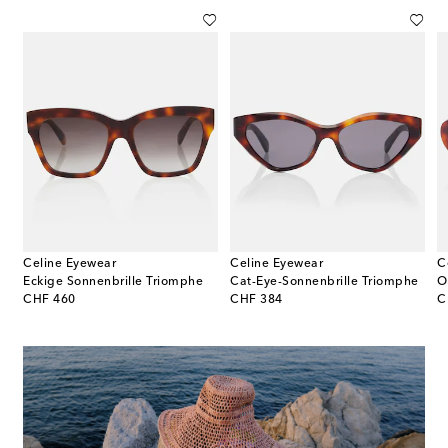
Celine Eyewear
Celine Eyewear
C
Sonnenbrille Celine 3 Dots
Eckige Sonnenbrille Triomphe
Cat-Eye-Sonnenbrille Triomphe
O
original price
original price
or
CHF 460
CHF 384
C