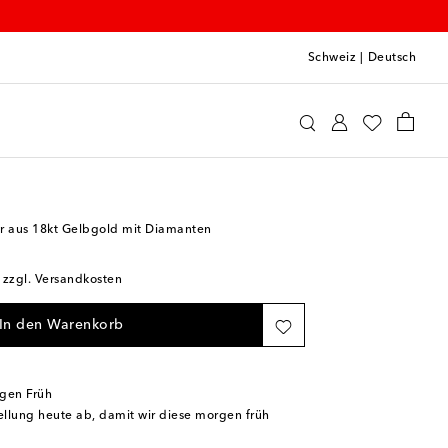
Schweiz
|
Deutsch
gari
Schmuck
Fine Jewelry
Ohrringe
er aus 18kt Gelbgold mit Diamanten
; zzgl. Versandkosten
In den Warenkorb
rgen Früh
tellung heute ab, damit wir diese morgen früh