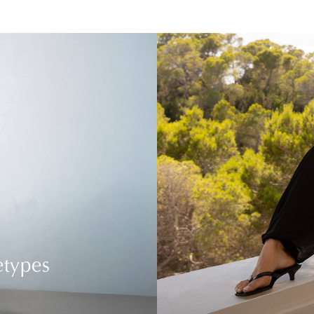
etypes