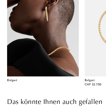
Bvlgari
Bvlgari
original price
CHF 32.700
Das könnte Ihnen auch gefallen