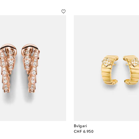
Bvlgari
original price
CHF 6.950