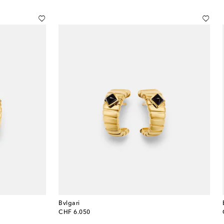
Bvlgari
original price
CHF 6.050