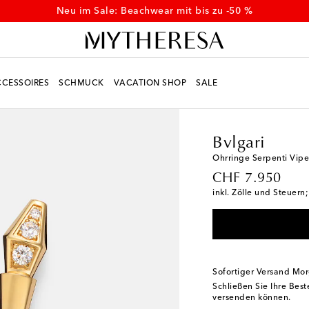
Entdecken Sie weitere Sommer-Styles im Sale
CESSOIRES
SCHMUCK
VACATION SHOP
SALE
Women
Designer
Bvl
Bvlgari
Ohrringe Serpenti Vip
original price
CHF 7.950
inkl. Zölle und Steuern
Sofortiger Versand Mo
Schließen Sie Ihre Bes
versenden können.