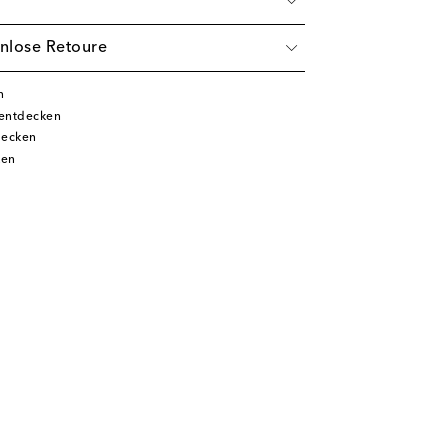
nlose Retoure
n
 entdecken
decken
ken