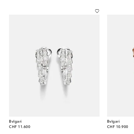
Bvlgari
Bvlgari
original price
original price
CHF 11.600
CHF 10.900