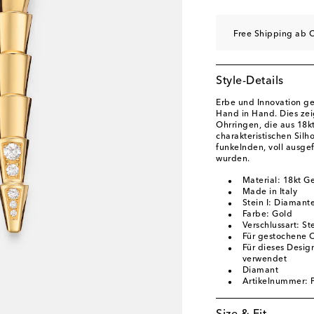
Free Shipping ab C
Style-Details
Erbe und Innovation g
Hand in Hand. Dies zei
Ohrringen, die aus 18k
charakteristischen Silh
funkelnden, voll ausge
wurden.
Material: 18kt G
Made in Italy
Stein I: Diamante
Farbe: Gold
Verschlussart: St
Für gestochene 
Für dieses Desig
verwendet
Diamant
Artikelnummer: