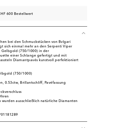
HF 600 Bestellwert
ehen bei den Schmuckstücken von Bvlgari
gt sich einmal mehr an den Serpenti Viper
t Gelbgold (750/1000) in der
ouette einer Schlange gefertigt und mit
fassteln Diamantpavés kunstvoll perfektioniert
elbgold (750/1000)
n, 0.53ctw, Brillantschliff, Pavéfassung
eckverschluss
Ohren
n wurden ausschließlich natürliche Diamanten
 P01181289