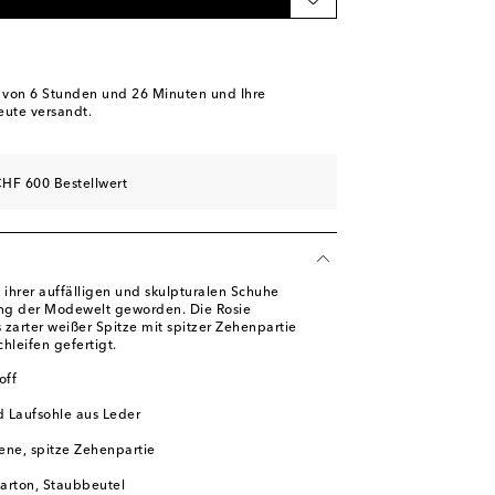
ügbarkeit
kel
l
b von
6 Stunden und 26 Minuten
und Ihre
eute versandt.
l
hliste
HF 600 Bestellwert
ihrer auffälligen und skulpturalen Schuhe
ing der Modewelt geworden. Die Rosie
 zarter weißer Spitze mit spitzer Zehenpartie
chleifen gefertigt.
off
d Laufsohle aus Leder
ne, spitze Zehenpartie
karton, Staubbeutel