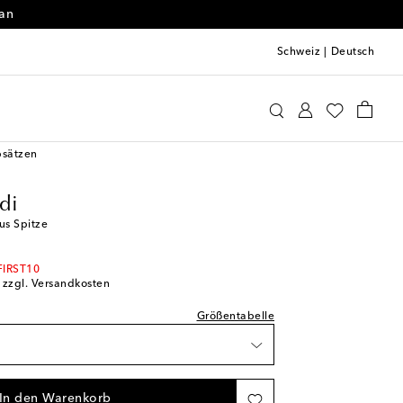
 an
Schweiz
|
Deutsch
ina Muaddi
Schuhe
Sandalen
hliste
bsätzen
kel
di
ügbarkeit
us Spitze
kel
ügbarkeit
FIRST10
; zzgl. Versandkosten
fügbarkeit
ügbarkeit
Größentabelle
fügbarkeit
ügbarkeit
fügbarkeit
In den Warenkorb