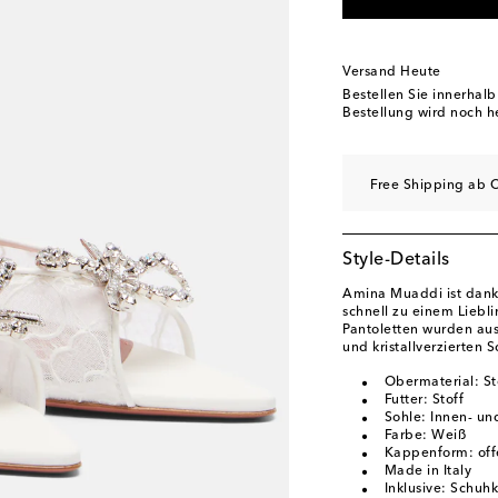
EU 40
Geringe Verf
EU 40.5
Letzter Arti
Versand Heute
EU 41
Letzter Artike
Bestellen Sie innerhal
Bestellung wird noch h
EU 42
Letzter Artike
EU 43
Auf die Wunsc
Free Shipping ab C
Style-Details
Amina Muaddi ist dank 
schnell zu einem Liebl
Pantoletten wurden aus
und kristallverzierten S
Obermaterial: St
Futter: Stoff
Sohle: Innen- un
Farbe: Weiß
Kappenform: offe
Made in Italy
Inklusive: Schuh