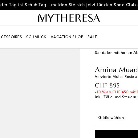
der Tag ist Schuh-Tag – melden Sie sich jetzt für den Shoe Club
CESSOIRES
SCHMUCK
VACATION SHOP
SALE
Fallen normal aus
Women
Designer
Am
EU 35
Auf die Wunsc
Sandalen mit hohen A
EU 35.5
Letzter Arti
Amina Muad
EU 36
Geringe Verf
Verzierte Mules Rosie a
EU 36.5
Letzter Arti
original price
CHF 895
EU 37
Geringe Verf
-10 % ab CHF 450 mit 
inkl. Zölle und Steuern
EU 37.5
Geringe Ver
EU 38
Geringe Verf
EU 38.5
Geringe Ver
Größe wählen
EU 39
Geringe Verf
EU 39.5
Geringe Ver