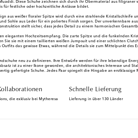
uaddi. Diese Schuhe zeichnen sich durch ihr Obermaterial aus filigraner 
is für festliche oder hochzeitliche Anlässe bildet.
ign aus weißer floraler Spitze wird durch eine strahlende Kristallschleife
und Sohle aus Leder für ein poliertes Finish sorgen. Der unverkennbare aus
onstruktion stellt sicher, dass jedes Detail zu einem harmonischen Gesam
en eleganten Hochzeitsempfang. Die zarte Spitze und die funkelnden Krist
Sie sie mit einem taillierten weißen Jumpsuit und einer schlichten Clutch
en Outfits das gewisse Etwas, während die Details sie zum Mittelpunkt de
ndschuhe neu zu definieren. Ihre Entwürfe werden für ihre lebendige Ene
bsatz ist zu einer Ikone geworden, die architektonisches Interesse und Stab
tig gefertigte Schuhe. Jedes Paar spiegelt die Hingabe an erstklassige M
Kollaborationen
Schnelle Lieferung
ions, die exklusiv bei Mytheresa
Lieferung in über 130 Länder