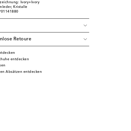
zeichnung: Ivory+Ivory
leder, Kristalle
 P01141880
nlose Retoure
ntdecken
chuhe entdecken
ken
hen Absätzen entdecken