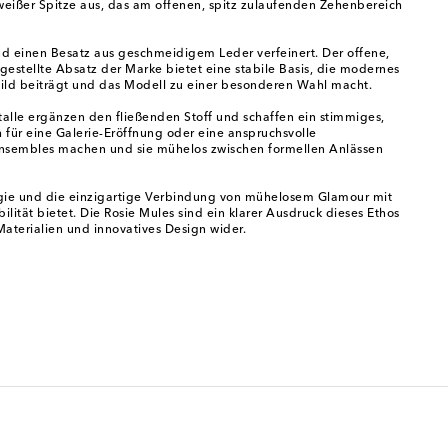
weißer Spitze aus, das am offenen, spitz zulaufenden Zehenbereich
 und einen Besatz aus geschmeidigem Leder verfeinert. Der offene,
gestellte Absatz der Marke bietet eine stabile Basis, die modernes
tbild beiträgt und das Modell zu einer besonderen Wahl macht.
alle ergänzen den fließenden Stoff und schaffen ein stimmiges,
 für eine Galerie-Eröffnung oder eine anspruchsvolle
s Ensembles machen und sie mühelos zwischen formellen Anlässen
rgie und die einzigartige Verbindung von mühelosem Glamour mit
ilität bietet. Die Rosie Mules sind ein klarer Ausdruck dieses Ethos
aterialien und innovatives Design wider.