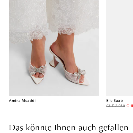
Amina Muaddi
Elie Saab
original price
dis
CHF 2.050
CHF
Das könnte Ihnen auch gefallen