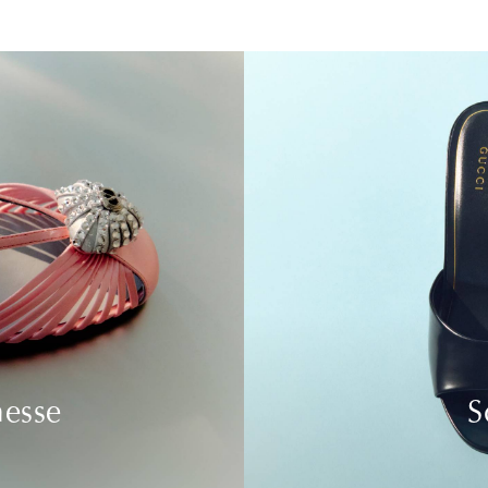
nesse
S