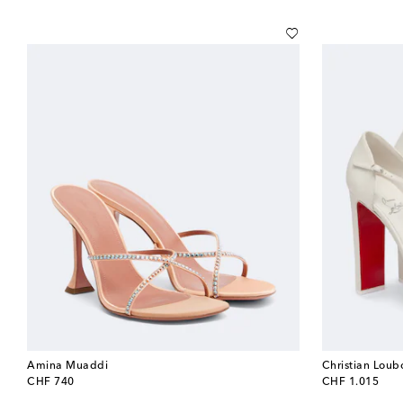
Amina Muaddi
Christian Loub
original price
original price
CHF 740
CHF 1.015