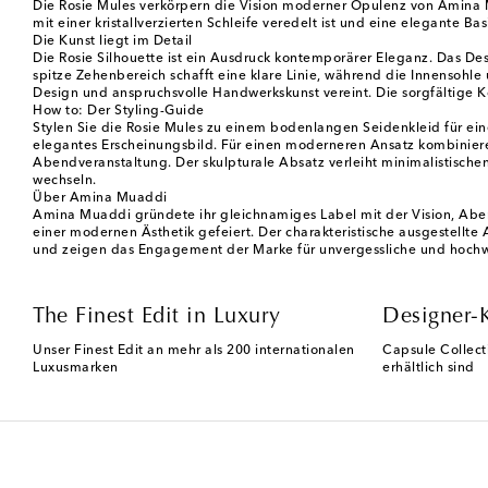
Die Rosie Mules verkörpern die Vision moderner Opulenz von Amina M
mit einer kristallverzierten Schleife veredelt ist und eine elegante Bas
Die Kunst liegt im Detail
Die Rosie Silhouette ist ein Ausdruck kontemporärer Eleganz. Das Des
spitze Zehenbereich schafft eine klare Linie, während die Innensohle 
Design und anspruchsvolle Handwerkskunst vereint. Die sorgfältige K
How to: Der Styling-Guide
Stylen Sie die Rosie Mules zu einem bodenlangen Seidenkleid für ein
elegantes Erscheinungsbild. Für einen moderneren Ansatz kombinieren 
Abendveranstaltung. Der skulpturale Absatz verleiht minimalistisch
wechseln.
Über Amina Muaddi
Amina Muaddi gründete ihr gleichnamiges Label mit der Vision, Abe
einer modernen Ästhetik gefeiert. Der charakteristische ausgestellte A
und zeigen das Engagement der Marke für unvergessliche und hochwer
The Finest Edit in Luxury
Designer-
Unser Finest Edit an mehr als 200 internationalen
Capsule Collect
Luxusmarken
erhältlich sind