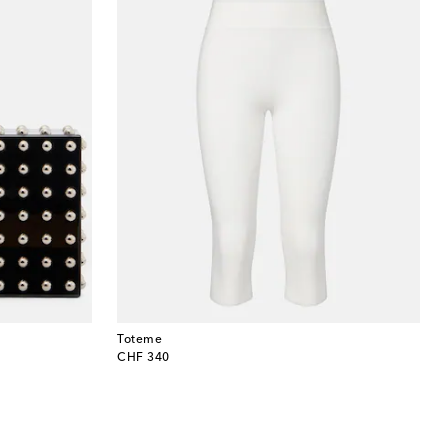
Toteme
original price
CHF 340