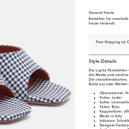
EU 40
Geringe Verf
EU 40.5
Letzter Arti
Versand Heute
EU 41
Auf die Wunsc
Bestellen Sie innerhal
heute versandt.
EU 42
Letzter Artike
EU 43
Letzter Artike
Free Shipping ab C
Style-Details
Die Lupita Pantoletten
der Marke und zeichnen
Die charakteristischen
Beste aus zwei Welten
Obermaterial: St
Futter: Leder
Sohle: Innensohl
Farbe: Blau
Kappenform: off
Made in Italy
Inklusive: Schuh
Designer-Farbbe