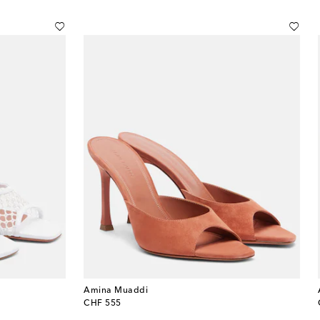
Amina Muaddi
original price
CHF 555