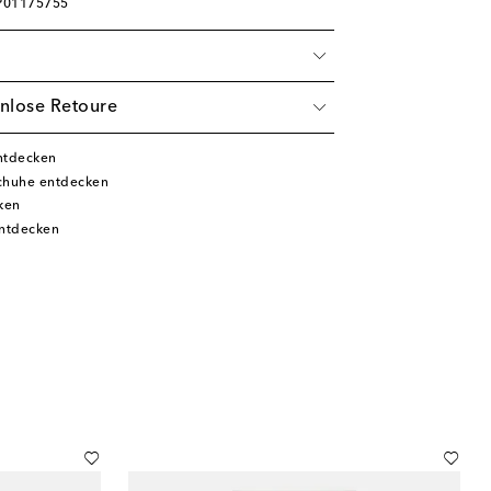
 P01175755
nlose Retoure
ntdecken
chuhe entdecken
ken
ntdecken