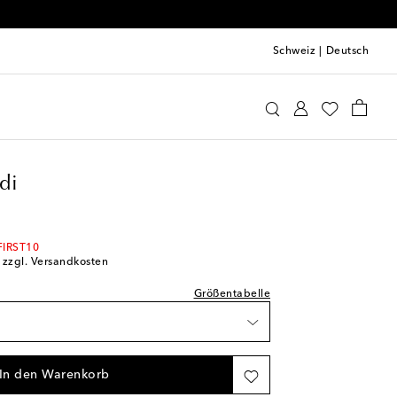
 an
Schweiz
|
Deutsch
l
ina Muaddi
Schuhe
Sandalen
Hohe Sandalen
kel
di
ügbarkeit
fügbarkeit
ügbarkeit
FIRST10
; zzgl. Versandkosten
fügbarkeit
ügbarkeit
Größentabelle
fügbarkeit
ügbarkeit
fügbarkeit
In den Warenkorb