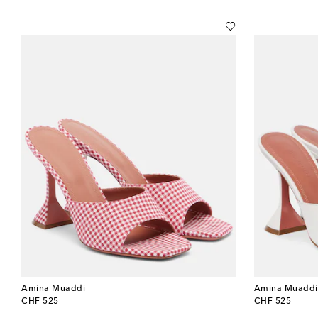
Amina Muaddi
Amina Muaddi
original price
original price
CHF 525
CHF 525