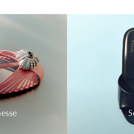
nesse
S