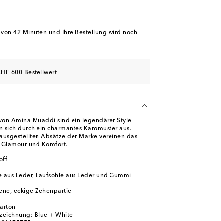
ügbarkeit
kel
hliste
b von
42 Minuten
und Ihre Bestellung wird noch
l
l
HF 600 Bestellwert
 von Amina Muaddi sind ein legendärer Style
 sich durch ein charmantes Karomuster aus.
, ausgestellten Absätze der Marke vereinen das
: Glamour und Komfort.
off
e aus Leder, Laufsohle aus Leder und Gummi
ene, eckige Zehenpartie
karton
zeichnung: Blue + White