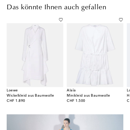
Das könnte Ihnen auch gefallen
Loewe
Alaïa
L
Wickelkleid aus Baumwolle
Minikleid aus Baumwolle
original price
original price
or
CHF 1.890
CHF 1.500
C