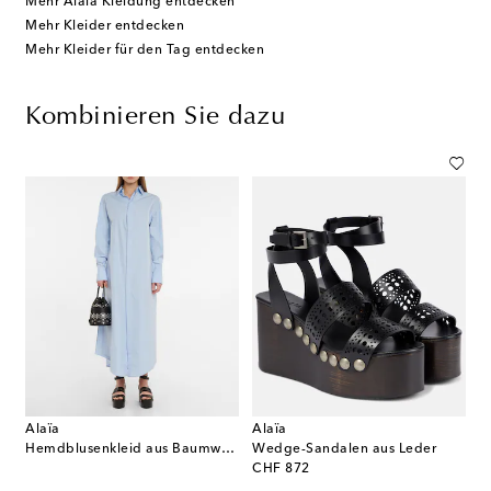
Mehr Alaïa Kleidung entdecken
Mehr Kleider entdecken
Mehr Kleider für den Tag entdecken
Kombinieren Sie dazu
Alaïa
Alaïa
Hemdblusenkleid aus Baumwollpopeline
Wedge-Sandalen aus Leder
original price
CHF 872