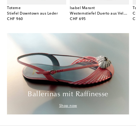
Toteme
Isabel Marant
T
ia 50 aus Veloursleder
Stiefel Downtown aus Leder
Westernstiefel Duerto aus Veloursleder
original price
original price
or
CHF 960
CHF 695
C
Ballerinas mit Raffinesse
Shop now