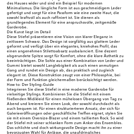
des Hauses wider und sind ein Beispiel für modernen
Minimalismus. Die längliche Form ist aus geschmeidigem Leder
gefertigt und sorgt für eine Passform wie eine zweite Haut, die
sowohl kraftvoll als auch raffiniert ist. Sie dienen als
grundlegendes Element für eine anspruchsvolle, zeitgemäße
Garderobe.
Die Kunst liegt im Detail
Diese Stiefel präsentieren eine Vision von klarer Eleganz in
zeitlosem Schwarz. Das Design ist sorgfältig aus glattem Leder
geformt und verfügt über ein elegantes, kniehohes Profil, das
einen angenehmen Stilettoabsatz ausbalanciert. Eine dezent
abgerundete Spitze sorgt für Komfort, ohne die klare Ästhetik zu
beeinträchtigen. Die Sohle aus einer Kombination von Leder und
Gummi bietet sowohl Langlebigkeit als auch einen anmutigen
Gang und rundet ein Design ab, das praktisch und zugleich
elegant ist. Diese Konstruktion zeugt von einer Philosophie, bei
der Form und Funktion gleichermaßen berücksichtigt werden.
How to: Der Styling-Guide
Integrieren Sie diese Stiefel in eine moderne Garderobe für
vielseitige Stylings. Kombinieren Sie die Stiefel mit einem
fließenden Midikleid für einen mühelosen Übergang von Tag zu
Abend und kreieren Sie einen Look, der sowohl durchdacht als
auch bequem ist. Für einen strukturierteren Ansatz, der sich für
Galerieeröffnungen oder geschäftliche Treffen eignet, stylen Sie
sie mit einem Oversize-Blazer und einem taillierten Rock. So wird
der Stiefel mit seiner schlanken Form zum Anker des Ensembles.
Das schlichte und doch wirkungsvolle Design macht ihn zu einer
bevorzugten Wahl für Anlässe, die unaufdringliches