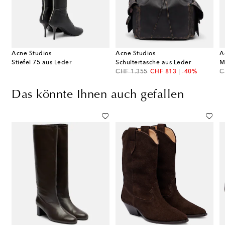
Acne Studios
Acne Studios
A
Stiefel 75 aus Leder
Schultertasche aus Leder
original price
discount price
or
CHF 1.355
CHF 813
-40%
C
Das könnte Ihnen auch gefallen