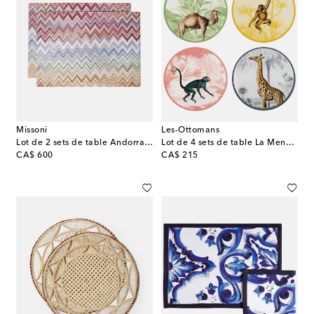
Missoni
Les-Ottomans
Lot de 2 sets de table Andorra Zigzag
Lot de 4 sets de table La Menagerie Ottomane en bois
original price
original price
CA$ 600
CA$ 215