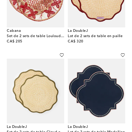
Cabana
La DoubleJ
Set de 2 sets de table Louloudi en osier
Lot de 2 sets de table en paille
original price
original price
CA$ 205
CA$ 320
La DoubleJ
La DoubleJ