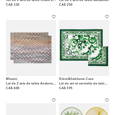
Set de 2 sets de table Cloud en paille
Lot de 2 sets de table Medallion
original price
original price
CA$ 320
CA$ 250
Missoni
Dolce&Gabbana Casa
Lot de 2 sets de table Andorra Zigzag
Lot de set et serviette de table Majolica en lin
original price
original price
CA$ 600
CA$ 595