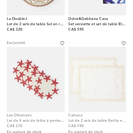
La DoubleJ
Dolce&Gabbana Casa
Lot de 2 sets de table Sol en raphia
Set serviette et set de table Blu Mediterraneo en lin
original price
original price
CA$ 320
CA$ 595
Exclusivité
Les-Ottomans
Cabana
Lot de 4 sets de table à perles fantaisie
Lot de 2 sets de table Emilia en lin
original price
original price
CA$ 270
CA$ 590
En rupture de stock
En rupture de stock