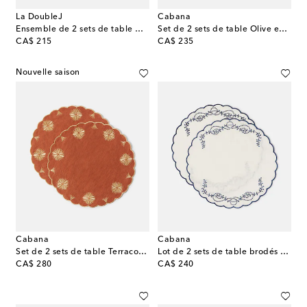
La DoubleJ
Cabana
Ensemble de 2 sets de table Disk
Set de 2 sets de table Olive en lin et coton
original price
original price
CA$ 215
CA$ 235
Nouvelle saison
Cabana
Cabana
Set de 2 sets de table Terracotta en lin et coton
Lot de 2 sets de table brodés en lin
original price
original price
CA$ 280
CA$ 240