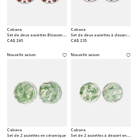
Cabana
Cabana
Set de deux assiettes Blossom en céramique
Set de deux assiettes à dessert Blossom en céramique
original price
original price
CA$ 265
CA$ 235
Nouvelle saison
Nouvelle saison
Cabana
Cabana
Set de 2 assiettes en céramique
Set de 2 assiettes à dessert en céramique