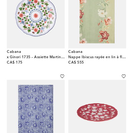
Cabana
Cabana
x Ginori 1735 – Assiette Martina en porcelaine
Nappe Ibiscus rayée en lin à fleurs
original price
original price
CA$ 175
CA$ 555