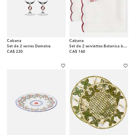
Cabana
Cabana
Set de 2 verres Demetra
Set de 2 serviettes Botanica brodées en lin
original price
original price
CA$ 220
CA$ 160