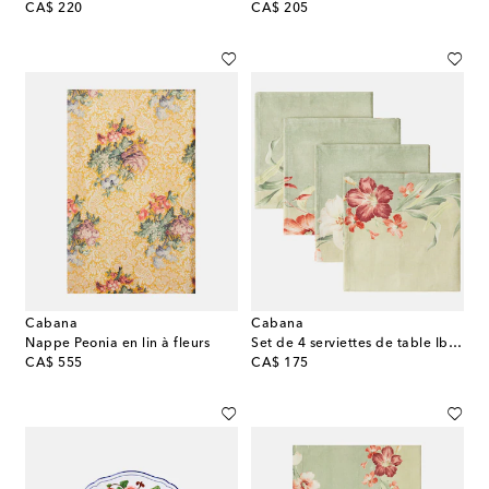
original price
original price
CA$ 220
CA$ 205
Cabana
Cabana
Nappe Peonia en lin à fleurs
Set de 4 serviettes de table Ibiscus en lin
original price
original price
CA$ 555
CA$ 175