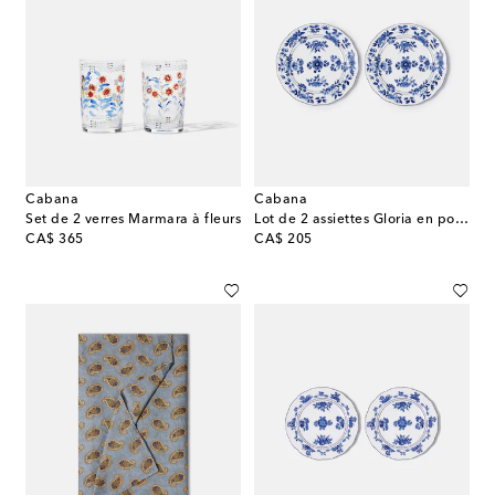
Cabana
Cabana
Set de 2 verres Marmara à fleurs
Lot de 2 assiettes Gloria en porcelaine
original price
original price
CA$ 365
CA$ 205