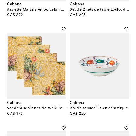
Cabana
Cabana
Assiette Martina en porcelaine par Ginori 1735
Set de 2 sets de table Louloudi en osier
original price
original price
CA$ 270
CA$ 205
Cabana
Cabana
Set de 4 serviettes de table Peonia en lin
Bol de service Lia en céramique
original price
original price
CA$ 175
CA$ 220