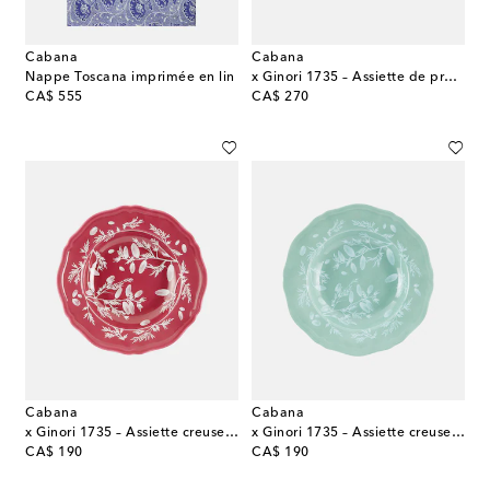
Cabana
Cabana
Nappe Toscana imprimée en lin
x Ginori 1735 – Assiette de présentation en porcelaine à fleurs
original price
original price
CA$ 555
CA$ 270
Cabana
Cabana
x Ginori 1735 – Assiette creuse en porcelaine à fleurs
x Ginori 1735 – Assiette creuse en porcelaine à fleurs
original price
original price
CA$ 190
CA$ 190