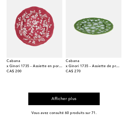
Cabana
Cabana
x Ginori 1735 – Assiette en porcelaine à fleurs
x Ginori 1735 – Assiette de présentation en porcelaine à fleurs
original price
original price
CA$ 200
CA$ 270
Afficher plus
Vous avez consulté 60 produits sur 71.