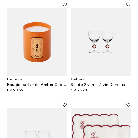
Cabana
Cabana
Bougie parfumée Amber Cabana
Set de 2 verres à vin Demetra
original price
original price
CA$ 155
CA$ 220