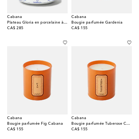
Cabana
Cabana
Plateau Gloria en porcelaine à fleurs
Bougie parfumée Gardenia
original price
original price
CA$ 285
CA$ 155
Cabana
Cabana
Bougie parfumée Fig Cabana
Bougie parfumée Tuberose Cabana
original price
original price
CA$ 155
CA$ 155