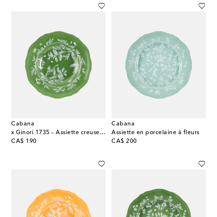
Cabana
Cabana
x Ginori 1735 – Assiette creuse en porcelaine
Assiette en porcelaine à fleurs
original price
original price
CA$ 190
CA$ 200