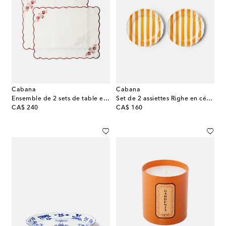
Cabana
Cabana
Ensemble de 2 sets de table en lin et coton
Set de 2 assiettes Righe en céramique
original price
original price
CA$ 240
CA$ 160