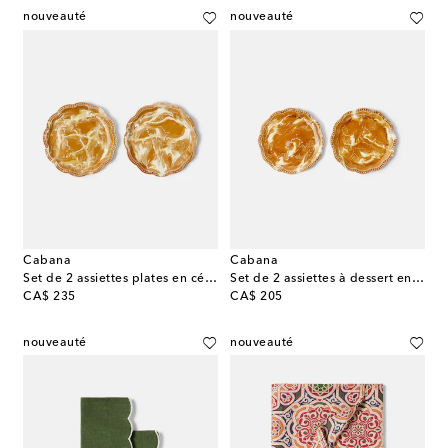
nouveauté
nouveauté
Cabana
Cabana
Set de 2 assiettes plates en céramique
Set de 2 assiettes à dessert en céramique
original price
original price
CA$ 235
CA$ 205
nouveauté
nouveauté