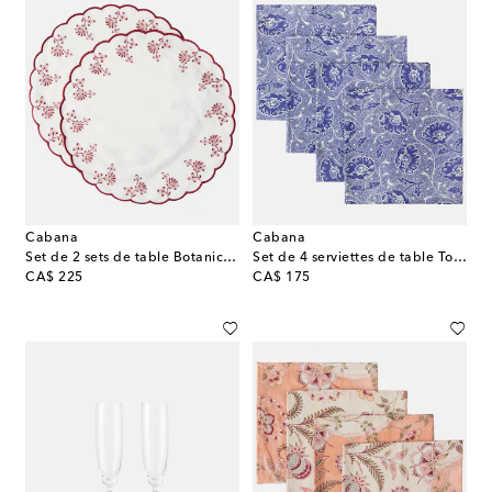
Cabana
Cabana
Set de 2 sets de table Botanica brodés en lin
Set de 4 serviettes de table Toscana en lin
original price
original price
CA$ 225
CA$ 175