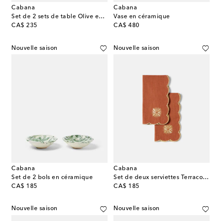
Cabana
Cabana
Set de 2 sets de table Olive en lin et coton
Vase en céramique
original price
original price
CA$ 235
CA$ 480
Nouvelle saison
Nouvelle saison
Cabana
Cabana
Set de 2 bols en céramique
Set de deux serviettes Terracotta en lin et coton
original price
original price
CA$ 185
CA$ 185
Nouvelle saison
Nouvelle saison