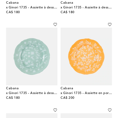
Cabana
Cabana
x Ginori 1735 – Assiette à dessert en porcelaine à fleurs
x Ginori 1735 – Assiette à dessert en porcelaine à fleurs
original price
original price
CA$ 180
CA$ 180
Cabana
Cabana
x Ginori 1735 – Assiette à dessert en porcelaine
x Ginori 1735 – Assiette en porcelaine à fleurs
original price
original price
CA$ 180
CA$ 200