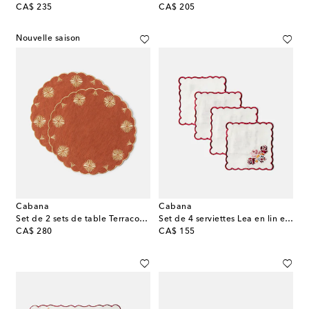
original price
original price
CA$ 235
CA$ 205
Nouvelle saison
Cabana
Cabana
Set de 2 sets de table Terracotta en lin et coton
Set de 4 serviettes Lea en lin et coton
original price
original price
CA$ 280
CA$ 155