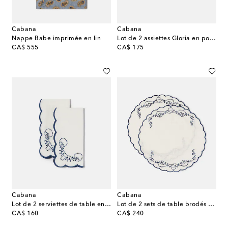
Cabana
Cabana
Nappe Babe imprimée en lin
Lot de 2 assiettes Gloria en porcelaine
original price
original price
CA$ 555
CA$ 175
Cabana
Cabana
Lot de 2 serviettes de table en lin brodées
Lot de 2 sets de table brodés en lin
original price
original price
CA$ 160
CA$ 240