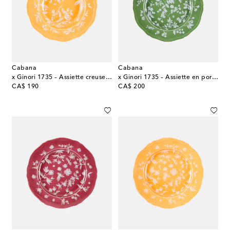
Cabana
Cabana
x Ginori 1735 – Assiette creuse en porcelaine
x Ginori 1735 – Assiette en porcelaine à fleurs
original price
original price
CA$ 190
CA$ 200