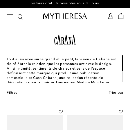
Livraison offerte dès CA$600
Tout aussi axée sur le grand et le petit, la vision de Cabana est
de célébrer la relation que les personnes ont avec le design.
Ainsi, intimité, sentiments de chaleur et sens de l’espace
définissent cette marque qui produit une publication
semestrielle et Casa Cabana, une collection récente de
décorations pour la maison. Lancée par Martina Mondadori,
ces nouvelles séries de produits pour la maison présentent des
couleurs audacieuses, des tissus remarquables et des imprimés
Filtres
Trier par
graphiques qui sont utilisés pour tous les produits, de la
vaisselle aux nappes jusqu’aux meubles d’appoint.