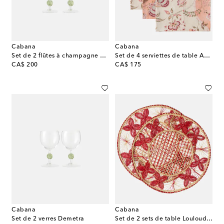
Cabana
Cabana
Set de 2 flûtes à champagne Demetra
Set de 4 serviettes de table Asli en lin à fleurs
original price
original price
CA$ 200
CA$ 175
Cabana
Cabana
Set de 2 verres Demetra
Set de 2 sets de table Louloudi en osier