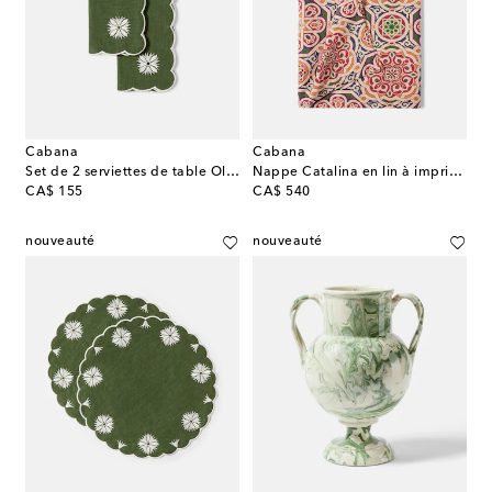
Cabana
Cabana
Set de 2 serviettes de table Olive en lin et coton
Nappe Catalina en lin à imprimé
original price
original price
CA$ 155
CA$ 540
nouveauté
nouveauté