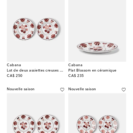
Cabana
Cabana
Lot de deux assiettes creuses Blossom en céramique
Plat Blossom en céramique
original price
original price
CA$ 250
CA$ 235
Nouvelle saison
Nouvelle saison