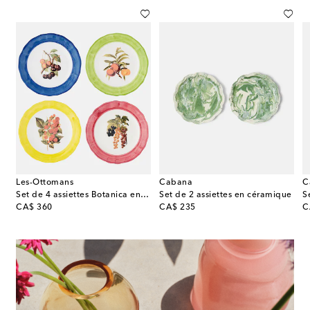
Les-Ottomans
Cabana
C
i 1735 – Assiette en porcelaine à fleurs
Set de 4 assiettes Botanica en céramique
Set de 2 assiettes en céramique
original price
original price
or
CA$ 360
CA$ 235
C