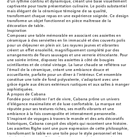
d'un rythme continu et dynamique, créant une base visuellement
captivante pour toute présentation culinaire. Le poids substantiel
mais élégant de la céramique témoigne de sa qualité,
transformant chaque repas en une expérience soignée. Ce design
transforme un objet fonctionnel en pièce maîtresse de la
décoration de table.
Inspiration
Composez une table mémorable en associant ces assiettes en
céramique à des serviettes en lin immaculé et des couverts polis
pour un déjeuner en plein air. Les rayures jaunes et vibrantes
créent un effet ensoleillé, magnifiquement complété par des
arrangements de fleurs sauvages et une verrerie étincelante. Pour
une soirée intime, disposez les assiettes à côté de bougies
scintillantes et de cristal vintage. La lueur chaude se reflétera sur
l'émail de la céramique, créant une ambiance douce et
accueillante, parfaite pour un dîner à l'intérieur. Cet ensemble
constitue une toile de fond polyvalente, s'adaptant avec une
grâce égale aux décors extérieurs rustiques et aux salles à manger
sophistiquées.
À propos de Cabana
Fondée pour célébrer l'art de vivre, Cabana prône un univers
d'élégance maximaliste et de luxe confortable. La marque est
réputée pour ses textures riches, ses motifs vibrants et une
ambiance à la fois cosmopolite et intensément personnelle.
S'inspirant de voyages à travers le monde et des arts décoratifs
historiques, Cabana conçoit des objets qui racontent une histoire.
Les assiettes Righe sont une pure expression de cette philosophie,
transformant la table en une toile pour le style personnel et les