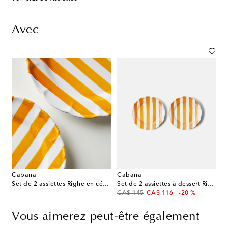
Avec
Cabana
Cabana
Set de 2 assiettes Righe en céramique
Set de 2 assiettes à dessert Righe en céramique
original price
discount price
CA$ 145
CA$ 116
-20 %
Vous aimerez peut-être également